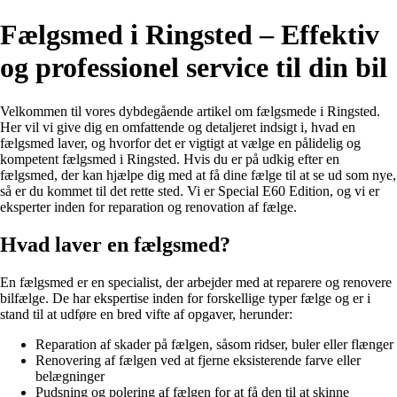
Fælgsmed i Ringsted – Effektiv
og professionel service til din bil
Velkommen til vores dybdegående artikel om fælgsmede i Ringsted.
Her vil vi give dig en omfattende og detaljeret indsigt i, hvad en
fælgsmed laver, og hvorfor det er vigtigt at vælge en pålidelig og
kompetent fælgsmed i Ringsted. Hvis du er på udkig efter en
fælgsmed, der kan hjælpe dig med at få dine fælge til at se ud som nye,
så er du kommet til det rette sted. Vi er Special E60 Edition, og vi er
eksperter inden for reparation og renovation af fælge.
Hvad laver en fælgsmed?
En fælgsmed er en specialist, der arbejder med at reparere og renovere
bilfælge. De har ekspertise inden for forskellige typer fælge og er i
stand til at udføre en bred vifte af opgaver, herunder:
Reparation af skader på fælgen, såsom ridser, buler eller flænger
Renovering af fælgen ved at fjerne eksisterende farve eller
belægninger
Pudsning og polering af fælgen for at få den til at skinne