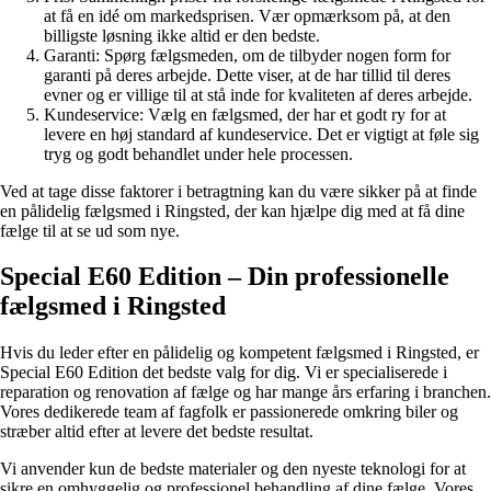
at få en idé om markedsprisen. Vær opmærksom på, at den
billigste løsning ikke altid er den bedste.
Garanti: Spørg fælgsmeden, om de tilbyder nogen form for
garanti på deres arbejde. Dette viser, at de har tillid til deres
evner og er villige til at stå inde for kvaliteten af deres arbejde.
Kundeservice: Vælg en fælgsmed, der har et godt ry for at
levere en høj standard af kundeservice. Det er vigtigt at føle sig
tryg og godt behandlet under hele processen.
Ved at tage disse faktorer i betragtning kan du være sikker på at finde
en pålidelig fælgsmed i Ringsted, der kan hjælpe dig med at få dine
fælge til at se ud som nye.
Special E60 Edition – Din professionelle
fælgsmed i Ringsted
Hvis du leder efter en pålidelig og kompetent fælgsmed i Ringsted, er
Special E60 Edition det bedste valg for dig. Vi er specialiserede i
reparation og renovation af fælge og har mange års erfaring i branchen.
Vores dedikerede team af fagfolk er passionerede omkring biler og
stræber altid efter at levere det bedste resultat.
Vi anvender kun de bedste materialer og den nyeste teknologi for at
sikre en omhyggelig og professionel behandling af dine fælge. Vores