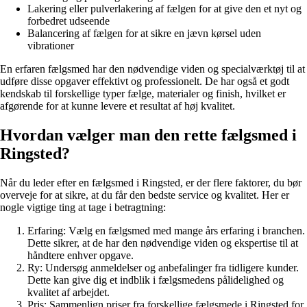
Lakering eller pulverlakering af fælgen for at give den et nyt og
forbedret udseende
Balancering af fælgen for at sikre en jævn kørsel uden
vibrationer
En erfaren fælgsmed har den nødvendige viden og specialværktøj til at
udføre disse opgaver effektivt og professionelt. De har også et godt
kendskab til forskellige typer fælge, materialer og finish, hvilket er
afgørende for at kunne levere et resultat af høj kvalitet.
Hvordan vælger man den rette fælgsmed i
Ringsted?
Når du leder efter en fælgsmed i Ringsted, er der flere faktorer, du bør
overveje for at sikre, at du får den bedste service og kvalitet. Her er
nogle vigtige ting at tage i betragtning:
Erfaring: Vælg en fælgsmed med mange års erfaring i branchen.
Dette sikrer, at de har den nødvendige viden og ekspertise til at
håndtere enhver opgave.
Ry: Undersøg anmeldelser og anbefalinger fra tidligere kunder.
Dette kan give dig et indblik i fælgsmedens pålidelighed og
kvalitet af arbejdet.
Pris: Sammenlign priser fra forskellige fælgsmede i Ringsted for