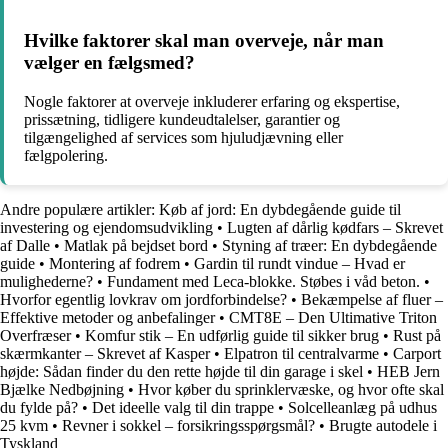
Hvilke faktorer skal man overveje, når man
vælger en fælgsmed?
Nogle faktorer at overveje inkluderer erfaring og ekspertise,
prissætning, tidligere kundeudtalelser, garantier og
tilgængelighed af services som hjuludjævning eller
fælgpolering.
Andre populære artikler:
Køb af jord: En dybdegående guide til
investering og ejendomsudvikling
•
Lugten af dårlig kødfars – Skrevet
af Dalle
•
Matlak på bejdset bord
•
Styning af træer: En dybdegående
guide
•
Montering af fodrem
•
Gardin til rundt vindue – Hvad er
mulighederne?
•
Fundament med Leca-blokke. Støbes i våd beton.
•
Hvorfor egentlig lovkrav om jordforbindelse?
•
Bekæmpelse af fluer –
Effektive metoder og anbefalinger
•
CMT8E – Den Ultimative Triton
Overfræser
•
Komfur stik – En udførlig guide til sikker brug
•
Rust på
skærmkanter – Skrevet af Kasper
•
Elpatron til centralvarme
•
Carport
højde: Sådan finder du den rette højde til din garage i skel
•
HEB Jern
Bjælke Nedbøjning
•
Hvor køber du sprinklervæske, og hvor ofte skal
du fylde på?
•
Det ideelle valg til din trappe
•
Solcelleanlæg på udhus
25 kvm
•
Revner i sokkel – forsikringsspørgsmål?
•
Brugte autodele i
Tyskland