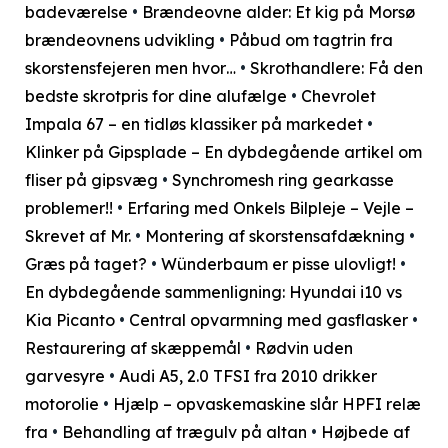
badeværelse
•
Brændeovne alder: Et kig på Morsø
brændeovnens udvikling
•
Påbud om tagtrin fra
skorstensfejeren men hvor…
•
Skrothandlere: Få den
bedste skrotpris for dine alufælge
•
Chevrolet
Impala 67 – en tidløs klassiker på markedet
•
Klinker på Gipsplade – En dybdegående artikel om
fliser på gipsvæg
•
Synchromesh ring gearkasse
problemer!!
•
Erfaring med Onkels Bilpleje – Vejle –
Skrevet af Mr.
•
Montering af skorstensafdækning
•
Græs på taget?
•
Wünderbaum er pisse ulovligt!
•
En dybdegående sammenligning: Hyundai i10 vs
Kia Picanto
•
Central opvarmning med gasflasker
•
Restaurering af skæppemål
•
Rødvin uden
garvesyre
•
Audi A5, 2.0 TFSI fra 2010 drikker
motorolie
•
Hjælp – opvaskemaskine slår HPFI relæ
fra
•
Behandling af trægulv på altan
•
Højbede af