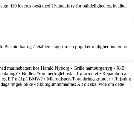
gn. i10 leveres også med Hyundais ry for pålidelighed og kvalitet.
ti. Picanto har også etableret sig som en populær mulighed inden for
med marinebatteri hos Harald Nyborg
•
Grille hamburgerryg
•
X-B
t pakning?
•
Budleia/Sommerfuglebusk – frøformeret
•
Reparation af
cd og ET mål på BMW?
•
Microdispers/Forankringsgrunder
•
Rejsning
ldags ringeklokke
•
Skumgummimadras: Alt du skal vide om dette