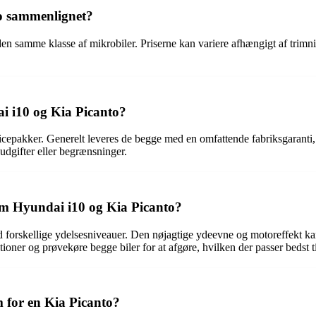
o sammenlignet?
n samme klasse af mikrobiler. Priserne kan variere afhængigt af trimnive
i i10 og Kia Picanto?
epakker. Generelt leveres de begge med en omfattende fabriksgaranti, d
udgifter eller begrænsninger.
lem Hyundai i10 og Kia Picanto?
 forskellige ydelsesniveauer. Den nøjagtige ydeevne og motoreffekt k
ioner og prøvekøre begge biler for at afgøre, hvilken der passer bedst ti
m for en Kia Picanto?