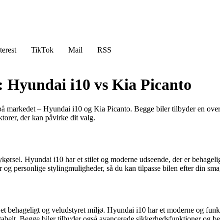
terest
TikTok
Mail
RSS
 Hyundai i10 vs Kia Picanto
r på markedet – Hyundai i10 og Kia Picanto. Begge biler tilbyder en o
ktorer, der kan påvirke dit valg.
kørsel. Hyundai i10 har et stilet og moderne udseende, der er behageligt
og personlige stylingmuligheder, så du kan tilpasse bilen efter din smag
et behageligt og veludstyret miljø. Hyundai i10 har et moderne og funkti
fortabelt. Begge biler tilbyder også avancerede sikkerhedsfunktioner 