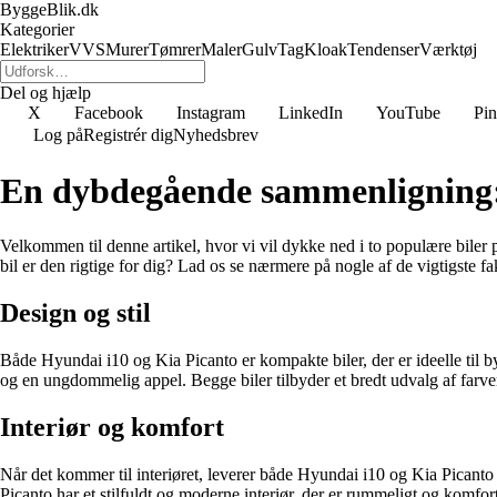
ByggeBlik.dk
Kategorier
Elektriker
VVS
Murer
Tømrer
Maler
Gulv
Tag
Kloak
Tendenser
Værktøj
Del og hjælp
X
Facebook
Instagram
LinkedIn
YouTube
Pin
Log på
Registrér dig
Nyhedsbrev
En dybdegående sammenligning:
Velkommen til denne artikel, hvor vi vil dykke ned i to populære bile
bil er den rigtige for dig? Lad os se nærmere på nogle af de vigtigste fa
Design og stil
Både Hyundai i10 og Kia Picanto er kompakte biler, der er ideelle til by
og en ungdommelig appel. Begge biler tilbyder et bredt udvalg af farver 
Interiør og komfort
Når det kommer til interiøret, leverer både Hyundai i10 og Kia Picanto 
Picanto har et stilfuldt og moderne interiør, der er rummeligt og kom