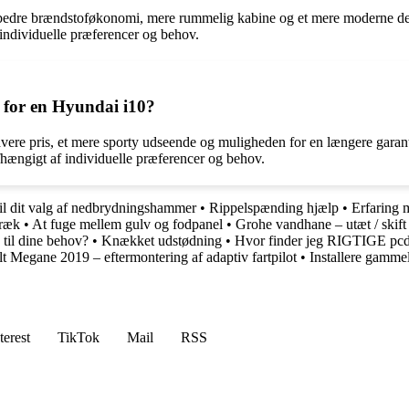
 bedre brændstoføkonomi, mere rummelig kabine og et mere moderne desi
 individuelle præferencer og behov.
m for en Hyundai i10?
lavere pris, et mere sporty udseende og muligheden for en længere garan
afhængigt af individuelle præferencer og behov.
l dit valg af nedbrydningshammer
•
Rippelspænding hjælp
•
Erfaring 
træk
•
At fuge mellem gulv og fodpanel
•
Grohe vandhane – utæt / skif
til dine behov?
•
Knækket udstødning
•
Hvor finder jeg RIGTIGE p
t Megane 2019 – eftermontering af adaptiv fartpilot
•
Installere gamme
terest
TikTok
Mail
RSS