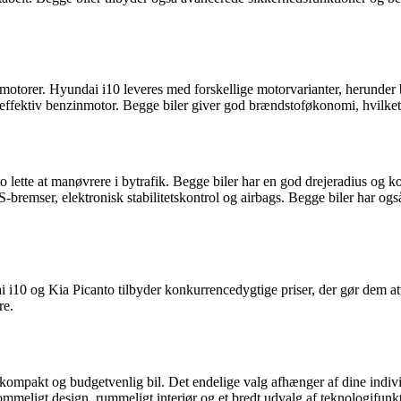
motorer. Hyundai i10 leveres med forskellige motorvarianter, herunder
ffektiv benzinmotor. Begge biler giver god brændstoføkonomi, hvilket er
lette at manøvrere i bytrafik. Begge biler har en god drejeradius og ko
-bremser, elektronisk stabilitetskontrol og airbags. Begge biler har og
i i10 og Kia Picanto tilbyder konkurrencedygtige priser, der gør dem at
re.
ompakt og budgetvenlig bil. Det endelige valg afhænger af dine individ
meligt design, rummeligt interiør og et bredt udvalg af teknologifunktio