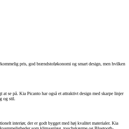
verkommelig pris, god brændstoføkonomi og smart design, men hvilken
 at se på. Kia Picanto har også et attraktivt design med skarpe linjer
 og stil.
onelt interiør, der er godt bygget med høj kvalitet materialer. Kia
og bekvemmeligheder som klimaanlæg, touchskærme og Bluetooth-