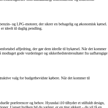
 benzin- og LPG-motorer, der sikrer en behagelig og økonomisk kørsel.
 ideelt til daglig pendling.
mfortabel affjedring, der gør dem ideelle til bykørsel. Når det kommer
så modtaget gode vurderinger og sikkerhedstestresultater fra uafhængige
traktive valg for budgetbevidste købere. Når det kommer til
uelle præferencer og behov. Hyundai i10 tilbyder et stilfuldt design,
ner. Uanset hvilken bil du vælger, er en ting sikkert – du vil få en