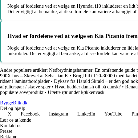
Nogle af fordelene ved at vælge en Hyundai i10 inkluderer en lidt
Det er vigtigt at bemærke, at disse fordele kan variere afhængigt af
Hvad er fordelene ved at vælge en Kia Picanto fre
Nogle af fordelene ved at vælge en Kia Picanto inkluderer en lidt 
mikrobiler. Det er vigtigt at bemærke, at disse fordele kan variere 
Andre populære artikler:
Nedbrydningshammer: En omfattende guide ti
900X bus – Skrevet af Sebastian K
•
Brugt bil til 20-30000 med kæde
ridser i laminatbordplader
•
Dyksav fra Harald Skrald – er den god nok 
af gitterspær / skæve spær
•
Hvad hedder danish oil på dansk?
•
Renaul
populære soveprodukt
•
Utætte rør under køkkenvask
ByggeBlik.dk
Del og hjælp
X
Facebook
Instagram
LinkedIn
YouTube
Pin
Lær os at kende
Kontakt os
Presse
Reklame