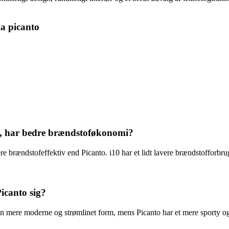
ia picanto
anto, har bedre brændstoføkonomi?
rændstofeffektiv end Picanto. i10 har et lidt lavere brændstofforbrug o
icanto sig?
ar en mere moderne og strømlinet form, mens Picanto har et mere sport