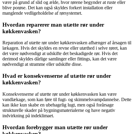
være på grund af slid og ælde, hvor rørene begynder at ruste eller
blive porøse. Det kan også skyldes forkert installation eller
manglende vedligeholdelse af rørsystemet.
Hvordan reparerer man utætte rør under
køkkenvasken?
Reparation af utætte rør under køkkenvasken afhænger af årsagen til
lækagen. Hvis det skyldes en revne eller utæthed i selve røret, kan
det være nødvendigt at udskifte det beskadigede rør. Hvis det
derimod skyldes dårlige samlinger eller fittings, kan det være
nødvendigt at stramme eller udskifte disse.
Hvad er konsekvenserne af utætte rør under
køkkenvasken?
Konsekvenserne af utætte rør under køkkenvasken kan være
vandlækage, som kan føre til fugt- og skimmelsvampdannelse. Dette
kan ikke kun skabe en ubehagelig lugt, men også forårsage
strukturelle skader på bygningsmaterialerne og have negativ
indvirkning på indeklimaet.
Hvordan forebygger man utætte rør under
køkkenvasken?