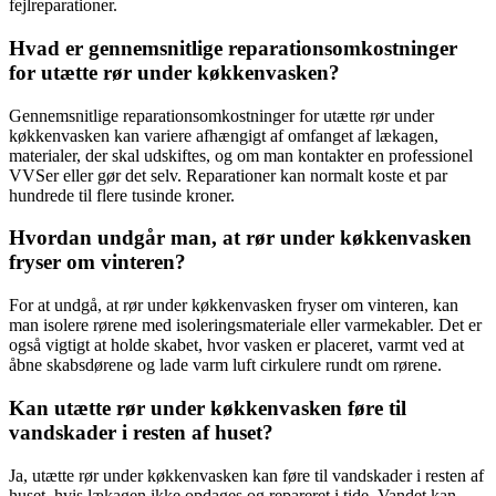
fejlreparationer.
Hvad er gennemsnitlige reparationsomkostninger
for utætte rør under køkkenvasken?
Gennemsnitlige reparationsomkostninger for utætte rør under
køkkenvasken kan variere afhængigt af omfanget af lækagen,
materialer, der skal udskiftes, og om man kontakter en professionel
VVSer eller gør det selv. Reparationer kan normalt koste et par
hundrede til flere tusinde kroner.
Hvordan undgår man, at rør under køkkenvasken
fryser om vinteren?
For at undgå, at rør under køkkenvasken fryser om vinteren, kan
man isolere rørene med isoleringsmateriale eller varmekabler. Det er
også vigtigt at holde skabet, hvor vasken er placeret, varmt ved at
åbne skabsdørene og lade varm luft cirkulere rundt om rørene.
Kan utætte rør under køkkenvasken føre til
vandskader i resten af huset?
Ja, utætte rør under køkkenvasken kan føre til vandskader i resten af
huset, hvis lækagen ikke opdages og repareret i tide. Vandet kan