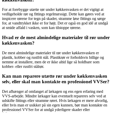
For at forebygge utætte rør under køkkenvasken er det vigtigt at
vedligeholde rør og fittings regelmæssigt. Dette kan gøres ved at
inspicere rørene for tegn på skader, stramme løse fittings og sørge
for, at vandtrykket ikke er for højt. Det er også en god idé at undgå
at smide affald i vasken, som kan tilstoppe rørene.
Hvad er de mest almindelige materialer til rør under
køkkenvasken?
De mest almindelige materialer til rør under køkkenvasken er
plastik, kobber og rustfrit stål. Plastikrør er forholdsvis billige og
nemme at installere, men de er ikke altid lige så holdbare som
kobber- eller rustfri stålrør.
Kan man reparere utætte rør under køkkenvasken
selv, eller skal man kontakte en professionel VVSer?
Det afhænger af omfanget af lækagen og ens egen erfaring med
VVS-arbejde. Mindre lækager kan eventuelt repareres selv ved at
udskifte fittings eller stramme røret. Hvis lækagen er mere alvorlig,
eller hvis man er usikker på sin egen kunnen, bør man kontakte en
professionel VVSer for at undgå yderligere skader eller