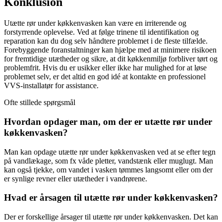
Konklusion
Utætte rør under køkkenvasken kan være en irriterende og
forstyrrende oplevelse. Ved at følge trinene til identifikation og
reparation kan du dog selv håndtere problemet i de fleste tilfælde.
Forebyggende foranstaltninger kan hjælpe med at minimere risikoen
for fremtidige utætheder og sikre, at dit køkkenmiljø forbliver tørt og
problemfrit. Hvis du er usikker eller ikke har mulighed for at løse
problemet selv, er det altid en god idé at kontakte en professionel
VVS-installatør for assistance.
Ofte stillede spørgsmål
Hvordan opdager man, om der er utætte rør under
køkkenvasken?
Man kan opdage utætte rør under køkkenvasken ved at se efter tegn
på vandlækage, som fx våde pletter, vandstænk eller muglugt. Man
kan også tjekke, om vandet i vasken tømmes langsomt eller om der
er synlige revner eller utætheder i vandrørene.
Hvad er årsagen til utætte rør under køkkenvasken?
Der er forskellige årsager til utætte rør under køkkenvasken. Det kan