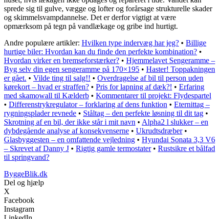
sprede sig til gulve, vægge og lofter og forårsage strukturelle skader
og skimmelsvampdannelse. Det er derfor vigtigt at være
opmærksom på tegn på vandlækage og gribe ind hurtigt.
Andre populære artikler:
Hvilken type indervæg har jeg?
•
Billige
hurtige biler: Hvordan kan du finde den perfekte kombination?
•
Hvordan virker en bremseforstærker?
•
Hjemmelavet Sengeramme –
Byg selv din egen sengeramme på 170×195
•
Haster! Toppakningen
er gået.
•
Vilde ting til salg!!
•
Overdragelse af bil til person uden
kørekort – hvad er straffen?
•
Pris for lapning af dæk?!
•
Erfaring
med skamowall til Kælderb
•
Kommentarer til projekt: Flydespartel
•
Differenstrykregulator – forklaring af dens funktion
•
Eternittag –
rygningsplader revnede
•
Ståltag – den perfekte løsning til dit tag
•
Skrotning af en bil, der ikke står i mit navn
•
Alpha2 l slukker – en
dybdegående analyse af konsekvenserne
•
Ukrudtsdræber
•
Glasbyggesten – en omfattende vejledning
•
Hyundai Sonata 3,3 V6
– Skrevet af Danny J
•
Rigtig gamle termostater
•
Rustsikre et bålfad
til springvand?
ByggeBlik.dk
Del og hjælp
X
Facebook
Instagram
LinkedIn