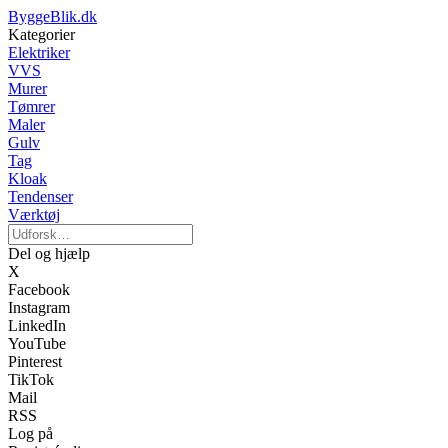
ByggeBlik.dk
Kategorier
Elektriker
VVS
Murer
Tømrer
Maler
Gulv
Tag
Kloak
Tendenser
Værktøj
Del og hjælp
X
Facebook
Instagram
LinkedIn
YouTube
Pinterest
TikTok
Mail
RSS
Log på