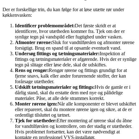
Der er forskellige trin, du kan følge for at løse utætte rør under
køkkenvasken:
Identificer problemområdet:
Det første skridt er at
identificere, hvor utætheden kommer fra. Tjek om der er
synlige tegn på vandspild eller fugtighed under vasken.
Afmonter rørene:
Sluk for vandtilførslen og afmonter rørene
forsigtigt. Brug en spand til at opsamle eventuelt vand.
Undersøg fittings og tætningsmaterialer:
Inspektion af
fittings og tætningsmaterialer er afgørende. Hvis der er synlige
tegn på slitage eller løse dele, skal de udskiftes.
Rens og rengør:
Rengør rørene og fittings grundigt for at
fjerne snavs, kalk eller andre forurenende stoffer, der kan
forårsage utætheder.
Udskift tætningsmaterialer og fittings:
Hvis de gamle er i
dårlig stand, skal du erstatte dem med nye og pålidelige
materialer. Påse, at alle dele strammes korrekt.
Monter rørene igen:
Når alle komponenter er blevet udskiftet
eller repareret, skal du montere rørene igen og sikre, at de er
ordentligt tilsluttet og tætnet.
Tjek for utætheder:
Efter montering af rørene skal du åbne
for vandtilførslen og kontrollere, om der stadig er utætheder.
Hvis problemet fortsætter, kan det være nødvendigt at
kontakte en professionel VVS-installatør.