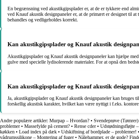
En begrænsning ved akustikgipsplader er, at de er tykkere end almind
ved Knauf akustik designpaneler er, at de primært er designet til at
behandles og vedligeholdes korrekt.
Kan akustikgipsplader og Knauf akustik designpanel
Akustikgipsplader og Knauf akustik designpaneler kan hjælpe med at
gulve med specielle lydisolerende materialer. For at opnå den bedste
Kan akustikgipsplader og Knauf akustik designpanele
Ja, akustikgipsplader og Knauf akustik designpaneler kan bruges ti
forskellig akustisk karakter, hvilket kan være nyttigt i f.eks. kont
Andre populære artikler:
Murpap – Hvordan?
•
Svendeprøve (Tømrer) 
problemer
•
Massefylde på cement?
•
Rense cder
•
Udstødningsfløjte 
køkken
•
Load index på dæk
•
Udskiftning af bordplade – problemer!
vådrumssilikone – Montering af fuger
•
Nålehammer, er de gode? Finde