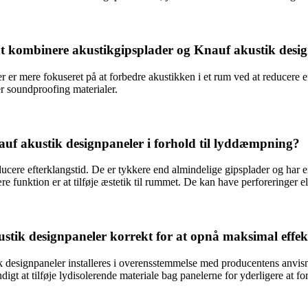
 at kombinere akustikgipsplader og Knauf akustik desi
er mere fokuseret på at forbedre akustikken i et rum ved at reducere ef
r soundproofing materialer.
auf akustik designpaneler i forhold til lyddæmpning?
educere efterklangstid. De er tykkere end almindelige gipsplader og har 
unktion er at tilføje æstetik til rummet. De kan have perforeringer el
stik designpaneler korrekt for at opnå maksimal effek
designpaneler installeres i overensstemmelse med producentens anvisninge
gt at tilføje lydisolerende materiale bag panelerne for yderligere at 