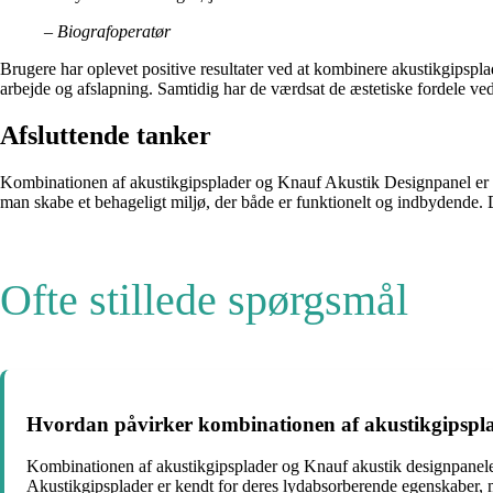
– Biografoperatør
Brugere har oplevet positive resultater ved at kombinere akustikgipspl
arbejde og afslapning. Samtidig har de værdsat de æstetiske fordele ved 
Afsluttende tanker
Kombinationen af akustikgipsplader og Knauf Akustik Designpanel er en ef
man skabe et behageligt miljø, der både er funktionelt og indbydende. D
Ofte stillede spørgsmål
Hvordan påvirker kombinationen af akustikgipspla
Kombinationen af akustikgipsplader og Knauf akustik designpaneler
Akustikgipsplader er kendt for deres lydabsorberende egenskaber, m