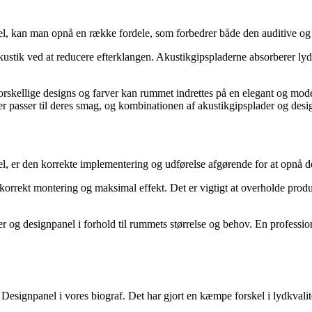
kan man opnå en række fordele, som forbedrer både den auditive og vi
ustik ved at reducere efterklangen. Akustikgipspladerne absorberer lyde
orskellige designs og farver kan rummet indrettes på en elegant og mo
er passer til deres smag, og kombinationen af akustikgipsplader og des
er den korrekte implementering og udførelse afgørende for at opnå de
kre korrekt montering og maksimal effekt. Det er vigtigt at overholde pro
er og designpanel i forhold til rummets størrelse og behov. En professio
k Designpanel i vores biograf. Det har gjort en kæmpe forskel i lydkvali