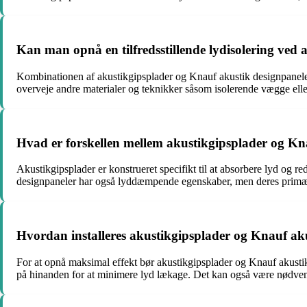
Kan man opnå en tilfredsstillende lydisolering ved
Kombinationen af akustikgipsplader og Knauf akustik designpaneler 
overveje andre materialer og teknikker såsom isolerende vægge elle
Hvad er forskellen mellem akustikgipsplader og Kn
Akustikgipsplader er konstrueret specifikt til at absorbere lyd og r
designpaneler har også lyddæmpende egenskaber, men deres primære f
Hvordan installeres akustikgipsplader og Knauf aku
For at opnå maksimal effekt bør akustikgipsplader og Knauf akustik 
på hinanden for at minimere lyd lækage. Det kan også være nødvendi