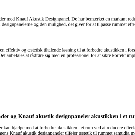
ader med Knauf Akustik Designpanel. De har bemærket en markant redukti
designpanelerne og den mulighed, det giver for at tilpasse rummet efter 
fektiv og æstetisk tiltalende løsning til at forbedre akustikken i forsk
et anbefales at rådføre sig med en professionel for at sikre korrekt imp
der og Knauf akustik designpaneler akustikken i et r
 kan hjælpe med at forbedre akustikken i et rum ved at reducere efter
ens Knauf akustik designpaneler tilføjer æstetik til rummet samtidig m