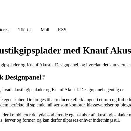
terest
TikTok
Mail
RSS
ustikgipsplader med Knauf Akus
kgipsplader og Knauf Akustik Designpanel, og hvordan det kan være en ef
ik Designpanel?
å, hvad akustikgipsplader og Knauf Akustik Designpanel egentlig er.
egenskaber. De bruges til at reducere efterklangen i et rum og forbedre 
 dem perfekte til støjende miljøer som kontorer, klasseværelser og biogra
der kombinerer de lydabsorberende egenskaber af akustikgipsplader med e
s, farver og former, og kan derfor tilpasses enhver indretningsstil.