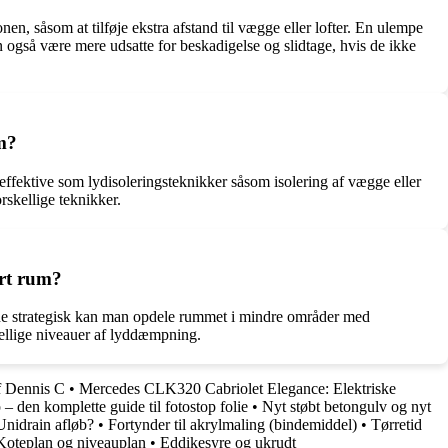
n, såsom at tilføje ekstra afstand til vægge eller lofter. En ulempe
n også være mere udsatte for beskadigelse og slidtage, hvis de ikke
um?
ffektive som lydisoleringsteknikker såsom isolering af vægge eller
rskellige teknikker.
ort rum?
lerne strategisk kan man opdele rummet i mindre områder med
skellige niveauer af lyddæmpning.
f Dennis C
•
Mercedes CLK320 Cabriolet Elegance: Elektriske
 – den komplette guide til fotostop folie
•
Nyt støbt betongulv og nyt
Unidrain afløb?
•
Fortynder til akrylmaling (bindemiddel)
•
Tørretid
Koteplan og niveauplan
•
Eddikesyre og ukrudt