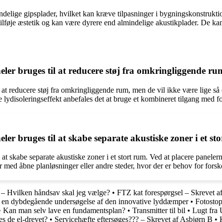
elige gipsplader, hvilket kan kræve tilpasninger i bygningskonstruktione
 tilføje æstetik og kan være dyrere end almindelige akustikplader. De ka
er bruges til at reducere støj fra omkringliggende r
 reducere støj fra omkringliggende rum, men de vil ikke være lige så e
 lydisoleringseffekt anbefales det at bruge et kombineret tilgang med fo
r bruges til at skabe separate akustiske zoner i et st
l at skabe separate akustiske zoner i et stort rum. Ved at placere pane
orer med åbne planløsninger eller andre steder, hvor der er behov for for
– Hvilken håndsav skal jeg vælge?
•
FTZ kat forespørgsel – Skrevet a
– en dybdegående undersøgelse af den innovative lyddæmper
•
Fotostop
•
Kan man selv lave en fundamentsplan?
•
Transmitter til bil
•
Lugt fra 
s de el-drevet?
•
Servicehæfte eftersøges??? – Skrevet af Asbjørn B
•