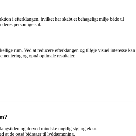
on i efterklangen, hvilket har skabt et behageligt miljø både til
deres personlige stil.
ellige rum. Ved at reducere efterklangen og tilføje visuel interesse kan
lementering og opnå optimale resultater.
um?
klangstiden og derved mindske unødig støj og ekko.
ed at de også bidrager til lyddæmpning.