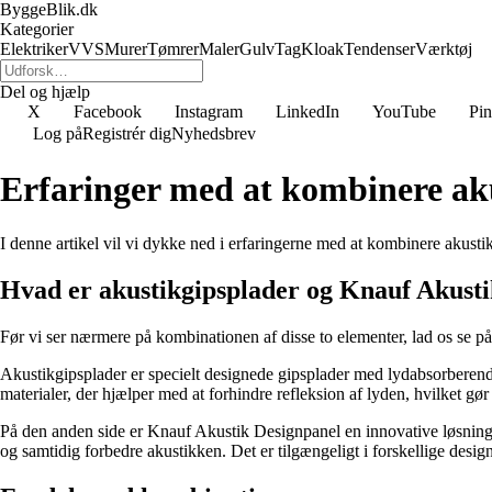
ByggeBlik.dk
Kategorier
Elektriker
VVS
Murer
Tømrer
Maler
Gulv
Tag
Kloak
Tendenser
Værktøj
Del og hjælp
X
Facebook
Instagram
LinkedIn
YouTube
Pin
Log på
Registrér dig
Nyhedsbrev
Erfaringer med at kombinere ak
I denne artikel vil vi dykke ned i erfaringerne med at kombinere akusti
Hvad er akustikgipsplader og Knauf Akust
Før vi ser nærmere på kombinationen af disse to elementer, lad os se p
Akustikgipsplader er specielt designede gipsplader med lydabsorberende 
materialer, der hjælper med at forhindre refleksion af lyden, hvilket gør
På den anden side er Knauf Akustik Designpanel en innovative løsning, 
og samtidig forbedre akustikken. Det er tilgængeligt i forskellige design