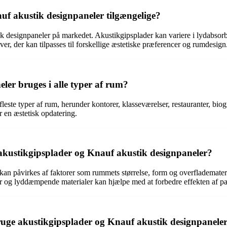
auf akustik designpaneler tilgængelige?
ustik designpaneler på markedet. Akustikgipsplader kan variere i lydab
ver, der kan tilpasses til forskellige æstetiske præferencer og rumdesign
er bruges i alle typer af rum?
leste typer af rum, herunder kontorer, klasseværelser, restauranter, bi
r en æstetisk opdatering.
f akustikgipsplader og Knauf akustik designpaneler?
kan påvirkes af faktorer som rummets størrelse, form og overflademateria
r og lyddæmpende materialer kan hjælpe med at forbedre effekten af pa
ruge akustikgipsplader og Knauf akustik designpanele