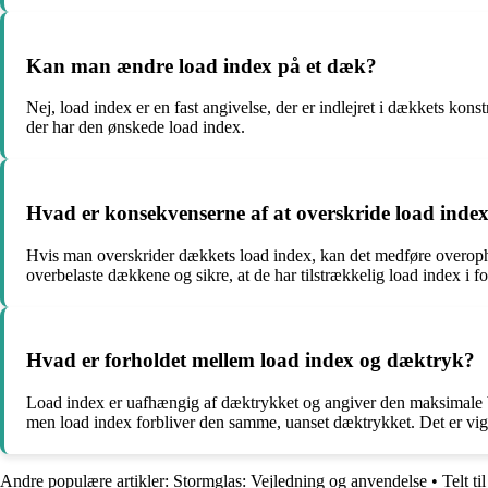
Kan man ændre load index på et dæk?
Nej, load index er en fast angivelse, der er indlejret i dækkets ko
der har den ønskede load index.
Hvad er konsekvenserne af at overskride load inde
Hvis man overskrider dækkets load index, kan det medføre overophedn
overbelaste dækkene og sikre, at de har tilstrækkelig load index i fo
Hvad er forholdet mellem load index og dæktryk?
Load index er uafhængig af dæktrykket og angiver den maksimale be
men load index forbliver den samme, uanset dæktrykket. Det er vigt
Andre populære artikler:
Stormglas: Vejledning og anvendelse
•
Telt ti