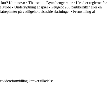
l skur? Kaminovn
•
Thansen… Bytte/penge retur
•
Hvad er reglerne for
e guide
•
Understøtning af spær
•
Peugeot 206 partikelfilter eller en
latreplanter på vedligeholdelsesfrie skråninger
•
Fremstilling af
r videreformidling kræver tilladelse.