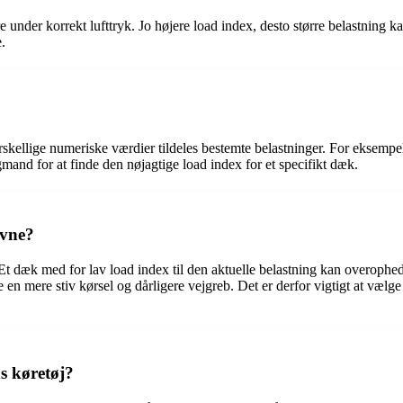
nder korrekt lufttryk. Jo højere load index, desto større belastning k
.
rskellige numeriske værdier tildeles bestemte belastninger. For eksempel
mand for at finde den nøjagtige load index for et specifikt dæk.
evne?
 dæk med for lav load index til den aktuelle belastning kan overophede
n mere stiv kørsel og dårligere vejgreb. Det er derfor vigtigt at vælg
s køretøj?