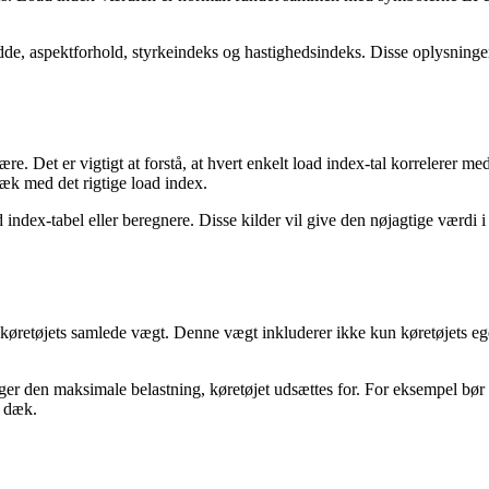
e, aspektforhold, styrkeindeks og hastighedsindeks. Disse oplysninger
. Det er vigtigt at forstå, at hvert enkelt load index-tal korrelerer me
k med det rigtige load index.
ndex-tabel eller beregnere. Disse kilder vil give den nøjagtige værdi i
.
kende køretøjets samlede vægt. Denne vægt inkluderer ikke kun køretøjets
tiger den maksimale belastning, køretøjet udsættes for. For eksempel b
. dæk.