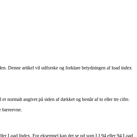
heden. Denne artikel vil udforske og forklare betydningen af load index
 normalt angivet på siden af dækket og består af to eller tre cifre.
re bæreevne.
ller Load Index. For eksempel kan det se ud som LI 94 eller 94 Load