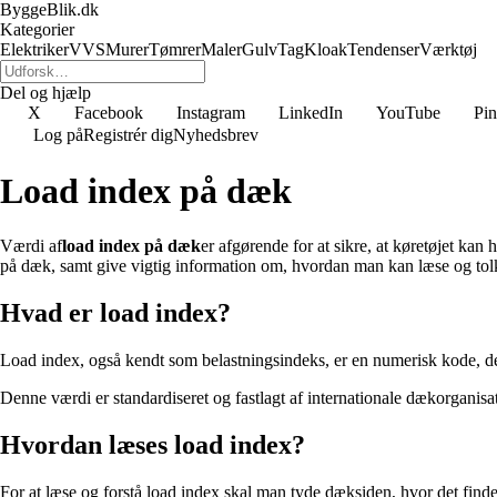
ByggeBlik.dk
Kategorier
Elektriker
VVS
Murer
Tømrer
Maler
Gulv
Tag
Kloak
Tendenser
Værktøj
Del og hjælp
X
Facebook
Instagram
LinkedIn
YouTube
Pin
Log på
Registrér dig
Nyhedsbrev
Load index på dæk
Værdi af
load index på dæk
er afgørende for at sikre, at køretøjet kan
på dæk, samt give vigtig information om, hvordan man kan læse og tolk
Hvad er load index?
Load index, også kendt som belastningsindeks, er en numerisk kode, der 
Denne værdi er standardiseret og fastlagt af internationale dækorganisa
Hvordan læses load index?
For at læse og forstå load index skal man tyde dæksiden, hvor det fi