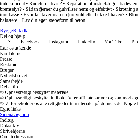
toiletkoncept
•
Rudelim – hvor?
•
Reparation af mørtel-fuge i badevære
bremselys?
•
Sådan fjerner du gulvfliser nemt og effektivt
•
Skrotning 
tom kasse
•
Hvordan laver man en jordvold eller bakke i haven?
•
Blom
balustere – Lav din egen støbeform til beton
ByggeBlik.dk
Del og hjælp
X
Facebook
Instagram
LinkedIn
YouTube
Pin
Lær os at kende
Kontakt os
Presse
Reklame
Bruger
Nyhedsbrevet
Samarbejde
Del et tip
© Ophavsretligt beskyttet materiale.
© Ophavsretligt beskyttet indhold. Vi er affiliatepartner og kan modtag
© Vi forbeholder os alle rettigheder til materialet på denne side. Nogle
Egne links
Sidenavigation
Indlæg
Dataarkiv
Skrivehjørne
Opdateringsstrøm