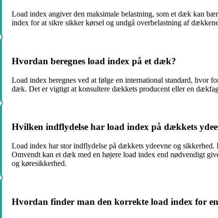
Load index angiver den maksimale belastning, som et dæk kan bære u
index for at sikre sikker kørsel og undgå overbelastning af dækkene
Hvordan beregnes load index på et dæk?
Load index beregnes ved at følge en international standard, hvor fo
dæk. Det er vigtigt at konsultere dækkets producent eller en dækfag
Hvilken indflydelse har load index på dækkets yde
Load index har stor indflydelse på dækkets ydeevne og sikkerhed. Et
Omvendt kan et dæk med en højere load index end nødvendigt give e
og køresikkerhed.
Hvordan finder man den korrekte load index for en