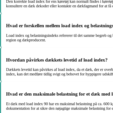
Den korrekte load index for ens køretøj kan normalt findes i køretø
konsultere en dæk dekoder eller kontakte en dækfagmand for at få de
Hvad er forskellen mellem load index og belastning
Load index og belastningsindeks refererer til det samme begreb og
region og dækproducent.
Hvordan påvirkes dækkets levetid af load index?
Dækkets levetid kan påvirkes af load index, da et dæk, der er overbe
index, kan det medføre tidlig svigt og behovet for hyppigere udski
Hvad er den maksimale belastning for et dæk med 
Et dæk med load index 90 har en maksimal belastning på ca. 600 kg 
dokumentation for at sikre den nøjagtige maksimale belastning for e