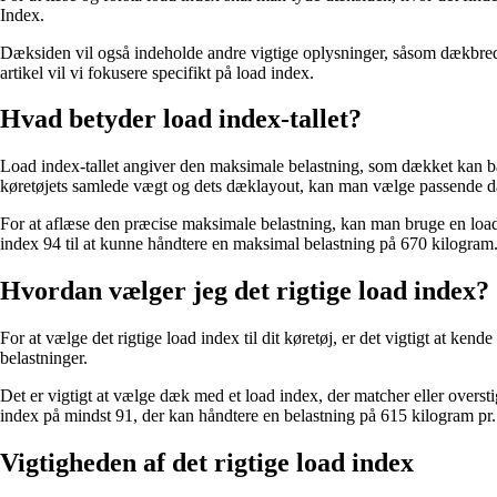
Index.
Dæksiden vil også indeholde andre vigtige oplysninger, såsom dækbredd
artikel vil vi fokusere specifikt på load index.
Hvad betyder load index-tallet?
Load index-tallet angiver den maksimale belastning, som dækket kan bære
køretøjets samlede vægt og dets dæklayout, kan man vælge passende dæ
For at aflæse den præcise maksimale belastning, kan man bruge en load i
index 94 til at kunne håndtere en maksimal belastning på 670 kilogram
Hvordan vælger jeg det rigtige load index?
For at vælge det rigtige load index til dit køretøj, er det vigtigt at 
belastninger.
Det er vigtigt at vælge dæk med et load index, der matcher eller overs
index på mindst 91, der kan håndtere en belastning på 615 kilogram pr
Vigtigheden af det rigtige load index