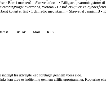
lse
•
Bore i mursten? – Skrevet af oo 1
•
Billigste opvarmningsform ti
af campingvogn: hvorfor og hvordan
•
Gasmålerskjuler: en dybdegåend
berg kogeø er låst
•
1 din radio med skærm – Skrevet af Jannich B
•
K
terest
TikTok
Mail
RSS
e indtægt fra udvalgte køb foretaget gennem vores side.
 links kan give os indtjening gennem affiliateprogrammer. Kopiering elle