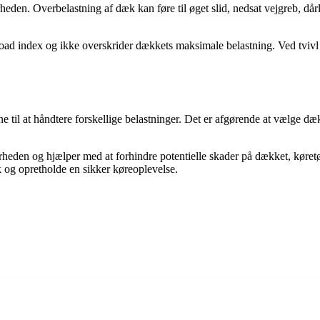
heden. Overbelastning af dæk kan føre til øget slid, nedsat vejgreb, d
load index og ikke overskrider dækkets maksimale belastning. Ved tvivl e
ne til at håndtere forskellige belastninger. Det er afgørende at vælge dæ
erheden og hjælper med at forhindre potentielle skader på dækket, køre
 og opretholde en sikker køreoplevelse.