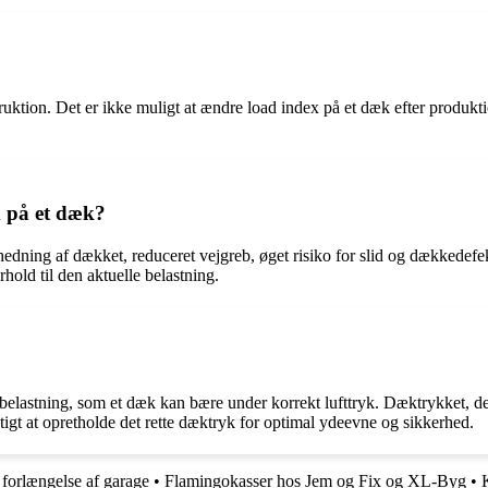
nstruktion. Det er ikke muligt at ændre load index på et dæk efter produ
x på et dæk?
ing af dækket, reduceret vejgreb, øget risiko for slid og dækkedefekte
rhold til den aktuelle belastning.
lastning, som et dæk kan bære under korrekt lufttryk. Dæktrykket, der 
igt at opretholde det rette dæktryk for optimal ydeevne og sikkerhed.
l forlængelse af garage
•
Flamingokasser hos Jem og Fix og XL-Byg
•