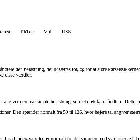
terest
TikTok
Mail
RSS
 håndtere den belastning, det udsættes for, og for at sikre kørselssikker
e disse værdier.
angiver den maksimale belastning, som et dæk kan håndtere. Dette tal er
tioner. Den spænder normalt fra 50 til 126, hvor højere tal angiver stør
ndes. Load index-værdien er normalt fundet sammen med symbolerne LI e