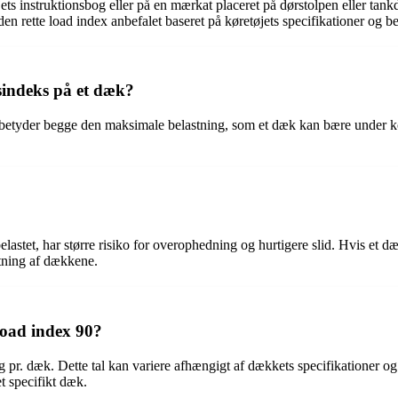
jets instruktionsbog eller på en mærkat placeret på dørstolpen eller ta
n rette load index anbefalet baseret på køretøjets specifikationer og be
sindeks på et dæk?
 betyder begge den maksimale belastning, som et dæk kan bære under k
lastet, har større risiko for overophedning og hurtigere slid. Hvis et dæ
ftning af dækkene.
load index 90?
pr. dæk. Dette tal kan variere afhængigt af dækkets specifikationer og 
t specifikt dæk.