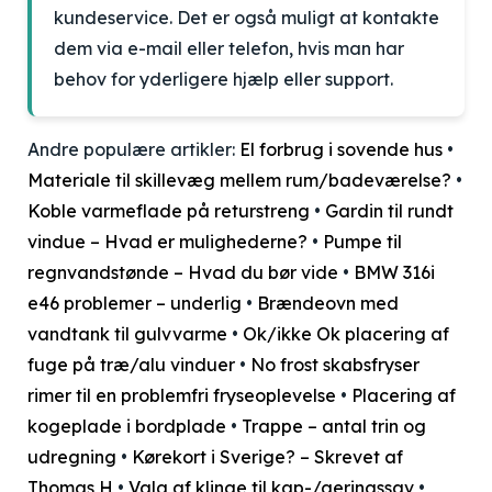
kundeservice. Det er også muligt at kontakte
dem via e-mail eller telefon, hvis man har
behov for yderligere hjælp eller support.
Andre populære artikler:
El forbrug i sovende hus
•
Materiale til skillevæg mellem rum/badeværelse?
•
Koble varmeflade på returstreng
•
Gardin til rundt
vindue – Hvad er mulighederne?
•
Pumpe til
regnvandstønde – Hvad du bør vide
•
BMW 316i
e46 problemer – underlig
•
Brændeovn med
vandtank til gulvvarme
•
Ok/ikke Ok placering af
fuge på træ/alu vinduer
•
No frost skabsfryser
rimer til en problemfri fryseoplevelse
•
Placering af
kogeplade i bordplade
•
Trappe – antal trin og
udregning
•
Kørekort i Sverige? – Skrevet af
Thomas H
•
Valg af klinge til kap-/geringssav
•