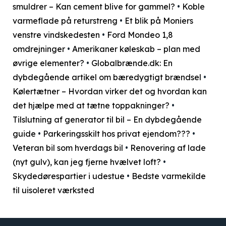
smuldrer – Kan cement blive for gammel?
•
Koble
varmeflade på returstreng
•
Et blik på Moniers
venstre vindskedesten
•
Ford Mondeo 1,8
omdrejninger
•
Amerikaner køleskab – plan med
øvrige elementer?
•
Globalbrænde.dk: En
dybdegående artikel om bæredygtigt brændsel
•
Kølertætner – Hvordan virker det og hvordan kan
det hjælpe med at tætne toppakninger?
•
Tilslutning af generator til bil – En dybdegående
guide
•
Parkeringsskilt hos privat ejendom???
•
Veteran bil som hverdags bil
•
Renovering af lade
(nyt gulv), kan jeg fjerne hvælvet loft?
•
Skydedørespartier i udestue
•
Bedste varmekilde
til uisoleret værksted