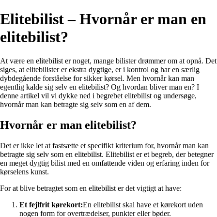
Elitebilist – Hvornår er man en
elitebilist?
At være en elitebilist er noget, mange bilister drømmer om at opnå. Det
siges, at elitebilister er ekstra dygtige, er i kontrol og har en særlig
dybdegående forståelse for sikker kørsel. Men hvornår kan man
egentlig kalde sig selv en elitebilist? Og hvordan bliver man en? I
denne artikel vil vi dykke ned i begrebet elitebilist og undersøge,
hvornår man kan betragte sig selv som en af dem.
Hvornår er man elitebilist?
Det er ikke let at fastsætte et specifikt kriterium for, hvornår man kan
betragte sig selv som en elitebilist. Elitebilist er et begreb, der betegner
en meget dygtig bilist med en omfattende viden og erfaring inden for
kørselens kunst.
For at blive betragtet som en elitebilist er det vigtigt at have:
Et fejlfrit kørekort:
En elitebilist skal have et kørekort uden
nogen form for overtrædelser, punkter eller bøder.