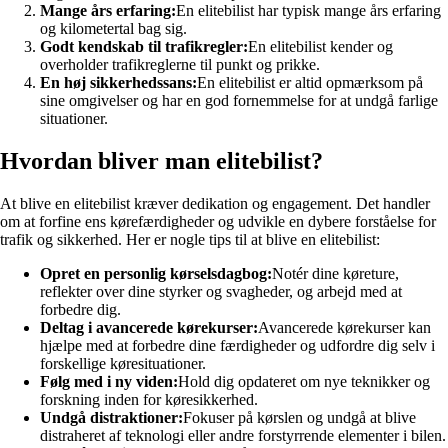
Mange års erfaring:
En elitebilist har typisk mange års erfaring
og kilometertal bag sig.
Godt kendskab til trafikregler:
En elitebilist kender og
overholder trafikreglerne til punkt og prikke.
En høj sikkerhedssans:
En elitebilist er altid opmærksom på
sine omgivelser og har en god fornemmelse for at undgå farlige
situationer.
Hvordan bliver man elitebilist?
At blive en elitebilist kræver dedikation og engagement. Det handler
om at forfine ens kørefærdigheder og udvikle en dybere forståelse for
trafik og sikkerhed. Her er nogle tips til at blive en elitebilist:
Opret en personlig kørselsdagbog:
Notér dine køreture,
reflekter over dine styrker og svagheder, og arbejd med at
forbedre dig.
Deltag i avancerede kørekurser:
Avancerede kørekurser kan
hjælpe med at forbedre dine færdigheder og udfordre dig selv i
forskellige køresituationer.
Følg med i ny viden:
Hold dig opdateret om nye teknikker og
forskning inden for køresikkerhed.
Undgå distraktioner:
Fokuser på kørslen og undgå at blive
distraheret af teknologi eller andre forstyrrende elementer i bilen.