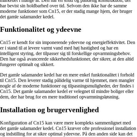
markedet i mange år. Den har en solid og pålidelig konstruktion, der
har bevist sin holdbarhed over tid. Selvom den ikke har de samme
moderne funktioner som Cn15, er der stadig mange hjem, der bruger
det gamle salamander kedel.
Funktionalitet og ydeevne
Cn15 er kendt for sin imponerende ydeevne og energieffektivitet. Den
er i stand til at levere varmt vand med høj hastighed og har en
intelligent styring, der tilpasser sig til forskellige opvarmningsbehov.
Den har også avancerede sikkerhedsfunktioner, der sikrer, at den altid
fungerer optimalt og sikkert.
Det gamle salamander kedel har en mere enkel funktionalitet i forhold
til Cn15. Den leverer stadig pålidelig varme til hjemmet, men mangler
nogle af de moderne funktioner og tilpasningsmuligheder, der findes i
Cn15. Det gamle salamander kedel er velegnet til mindre boliger eller
dem, der har brug for en mere traditionel opvarmningsløsning.
Installation og brugervenlighed
Konfiguration af Cn15 kan være mere kompleks sammenlignet med
det gamle salamander kedel. Cn15 kræver ofte professionel installation
og indstilling for at sikre optimal ydeevne. På den anden side kan det