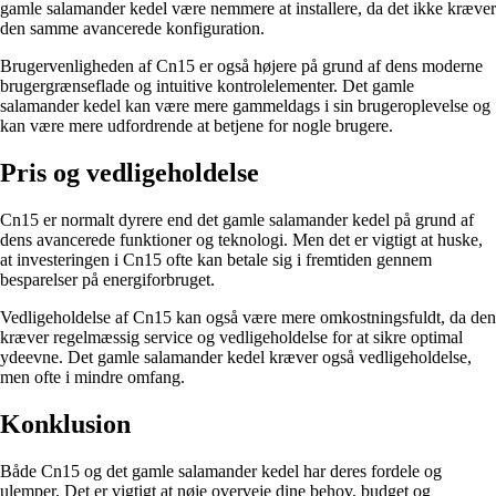
gamle salamander kedel være nemmere at installere, da det ikke kræver
den samme avancerede konfiguration.
Brugervenligheden af Cn15 er også højere på grund af dens moderne
brugergrænseflade og intuitive kontrolelementer. Det gamle
salamander kedel kan være mere gammeldags i sin brugeroplevelse og
kan være mere udfordrende at betjene for nogle brugere.
Pris og vedligeholdelse
Cn15 er normalt dyrere end det gamle salamander kedel på grund af
dens avancerede funktioner og teknologi. Men det er vigtigt at huske,
at investeringen i Cn15 ofte kan betale sig i fremtiden gennem
besparelser på energiforbruget.
Vedligeholdelse af Cn15 kan også være mere omkostningsfuldt, da den
kræver regelmæssig service og vedligeholdelse for at sikre optimal
ydeevne. Det gamle salamander kedel kræver også vedligeholdelse,
men ofte i mindre omfang.
Konklusion
Både Cn15 og det gamle salamander kedel har deres fordele og
ulemper. Det er vigtigt at nøje overveje dine behov, budget og