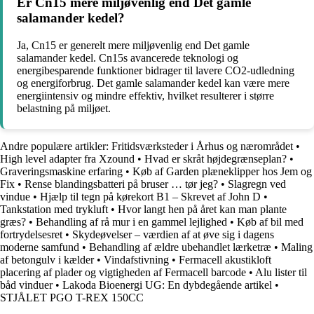
Er Cn15 mere miljøvenlig end Det gamle
salamander kedel?
Ja, Cn15 er generelt mere miljøvenlig end Det gamle
salamander kedel. Cn15s avancerede teknologi og
energibesparende funktioner bidrager til lavere CO2-udledning
og energiforbrug. Det gamle salamander kedel kan være mere
energiintensiv og mindre effektiv, hvilket resulterer i større
belastning på miljøet.
Andre populære artikler:
Fritidsværksteder i Århus og nærområdet
•
High level adapter fra Xzound
•
Hvad er skråt højdegrænseplan?
•
Graveringsmaskine erfaring
•
Køb af Garden plæneklipper hos Jem og
Fix
•
Rense blandingsbatteri på bruser … tør jeg?
•
Slagregn ved
vindue
•
Hjælp til tegn på kørekort B1 – Skrevet af John D
•
Tankstation med trykluft
•
Hvor langt hen på året kan man plante
græs?
•
Behandling af rå mur i en gammel lejlighed
•
Køb af bil med
fortrydelsesret
•
Skydeøvelser – værdien af at øve sig i dagens
moderne samfund
•
Behandling af ældre ubehandlet lærketræ
•
Maling
af betongulv i kælder
•
Vindafstivning
•
Fermacell akustikloft
placering af plader og vigtigheden af Fermacell barcode
•
Alu lister til
båd vinduer
•
Lakoda Bioenergi UG: En dybdegående artikel
•
STJÅLET PGO T-REX 150CC