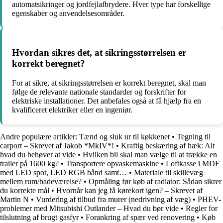
automatsikringer og jordfejlafbrydere. Hver type har forskellige
egenskaber og anvendelsesområder.
Hvordan sikres det, at sikringsstørrelsen er
korrekt beregnet?
For at sikre, at sikringsstørrelsen er korrekt beregnet, skal man
følge de relevante nationale standarder og forskrifter for
elektriske installationer. Det anbefales også at få hjælp fra en
kvalificeret elektriker eller en ingeniør.
Andre populære artikler:
Tænd og sluk ur til køkkenet
•
Tegning til
carport – Skrevet af Jakob *MkIV*!
•
Kraftig beskæring af hæk: Alt
hvad du behøver at vide
•
Hvilken bil skal man vælge til at trække en
trailer på 1600 kg?
•
Transportere opvaskemaskine
•
Loftkasse i MDF
med LED spot, LED RGB bånd samt…
•
Materiale til skillevæg
mellem rum/badeværelse?
•
Opmåling før køb af radiator: Sådan sikrer
du korrekte mål
•
Hvornår kan jeg få kørekort igen? – Skrevet af
Martin N
•
Vurdering af tilbud fra murer (nedrivning af væg)
•
PHEV-
problemer med Mitsubishi Outlander – Hvad du bør vide
•
Regler for
tilslutning af brugt gasfyr
•
Forankring af spær ved renovering
•
Køb