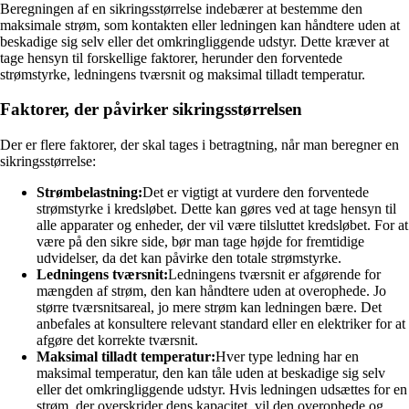
Beregningen af en sikringsstørrelse indebærer at bestemme den
maksimale strøm, som kontakten eller ledningen kan håndtere uden at
beskadige sig selv eller det omkringliggende udstyr. Dette kræver at
tage hensyn til forskellige faktorer, herunder den forventede
strømstyrke, ledningens tværsnit og maksimal tilladt temperatur.
Faktorer, der påvirker sikringsstørrelsen
Der er flere faktorer, der skal tages i betragtning, når man beregner en
sikringsstørrelse:
Strømbelastning:
Det er vigtigt at vurdere den forventede
strømstyrke i kredsløbet. Dette kan gøres ved at tage hensyn til
alle apparater og enheder, der vil være tilsluttet kredsløbet. For at
være på den sikre side, bør man tage højde for fremtidige
udvidelser, da det kan påvirke den totale strømstyrke.
Ledningens tværsnit:
Ledningens tværsnit er afgørende for
mængden af strøm, den kan håndtere uden at overophede. Jo
større tværsnitsareal, jo mere strøm kan ledningen bære. Det
anbefales at konsultere relevant standard eller en elektriker for at
afgøre det korrekte tværsnit.
Maksimal tilladt temperatur:
Hver type ledning har en
maksimal temperatur, den kan tåle uden at beskadige sig selv
eller det omkringliggende udstyr. Hvis ledningen udsættes for en
strøm, der overskrider dens kapacitet, vil den overophede og