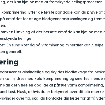
ting, der kan hjælpe med at fremskynde helingsprocessen:
komprimering: Efter de første par dage kan du prøve at 
 på området for at øge blodgennemstrømningen og frem
sen.
hævet: Hævning af det berørte område kan hjælpe med 
emskynde helingen.
ost: En sund kost rig på vitaminer og mineraler kan hjælp
en generelt.
ring
lodprøver er almindelige og skyldes blodlækage fra besk
n kan lindres med kold komprimering og smertestillende m
n kan det være en god ide at påføre varm komprimering,
und kost. Husk, at hvis du er bekymret over dit blå mærke
forsvinder over tid, skal du kontakte din læge for at få yde