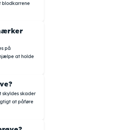
at blodkarrene
mærker
es på
hjælpe at holde
ve?
t skyldes skader
tigt at påføre
prøve?