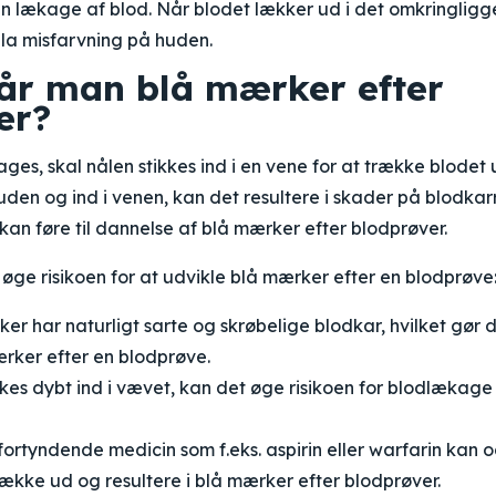
i en lækage af blod. Når blodet lækker ud i det omkringli
lilla misfarvning på huden.
får man blå mærker efter
er?
ges, skal nålen stikkes ind i en vene for at trække blodet
den og ind i venen, kan det resultere i skader på blodka
an føre til dannelse af blå mærker efter blodprøver.
øge risikoen for at udvikle blå mærker efter en blodprøve
r har naturligt sarte og skrøbelige blodkar, hvilket gør 
mærker efter en blodprøve.
kkes dybt ind i vævet, kan det øge risikoen for blodlækag
ortyndende medicin som f.eks. aspirin eller warfarin kan 
 lække ud og resultere i blå mærker efter blodprøver.