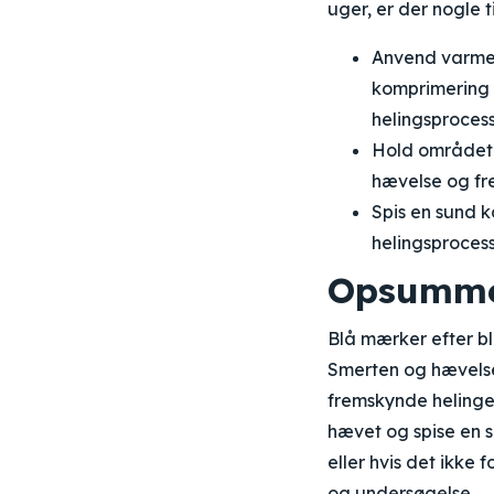
uger, er der nogle 
Anvend varme 
komprimering
helingsproces
Hold området 
hævelse og fr
Spis en sund k
helingsprocess
Opsumme
Blå mærker efter b
Smerten og hævelse
fremskynde helinge
hævet og spise en s
eller hvis det ikke 
og undersøgelse.