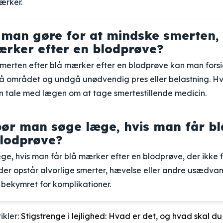
ærker.
man gøre for at mindske smerten,
ærker efter en blodprøve?
smerten efter blå mærker efter en blodprøve kan man forsi
å området og undgå unødvendig pres eller belastning. Hv
an tale med lægen om at tage smertestillende medicin.
ør man søge læge, hvis man får b
blodprøve?
e, hvis man får blå mærker efter en blodprøve, der ikke 
s der opstår alvorlige smerter, hævelse eller andre usædva
r bekymret for komplikationer.
ikler:
Stigstrenge i lejlighed: Hvad er det, og hvad skal