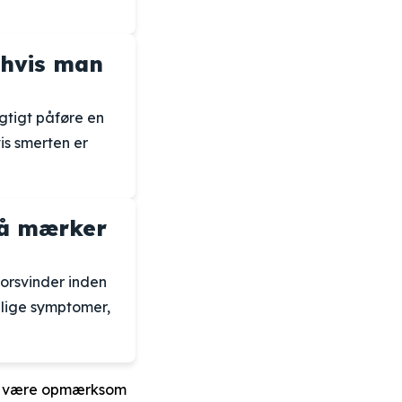
 hvis man
gtigt påføre en
is smerten er
lå mærker
forsvinder inden
nlige symptomer,
 du være opmærksom