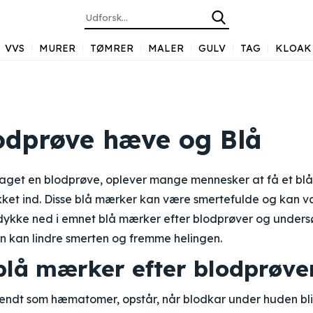
VVS
MURER
TØMRER
MALER
GULV
TAG
KLOAK
lodprøve hæve og Blå
 taget en blodprøve, oplever mange mennesker at få et bl
kket ind. Disse blå mærker kan være smertefulde og kan var
i dykke ned i emnet blå mærker efter blodprøver og unders
n kan lindre smerten og fremme helingen.
blå mærker efter blodprøve
endt som hæmatomer, opstår, når blodkar under huden bli