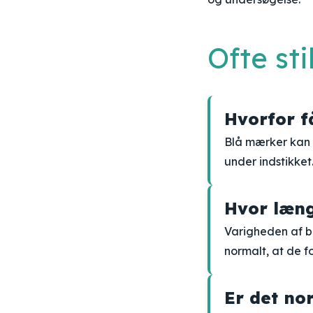
Ofte st
Hvorfor f
Blå mærker kan 
under indstikke
Hvor læng
Varigheden af bl
normalt, at de fo
Er det no