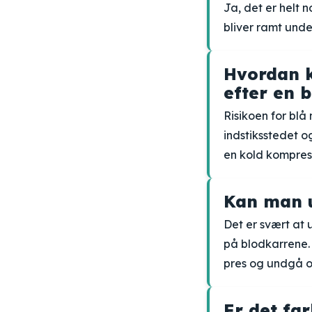
Ja, det er helt 
bliver ramt under
Hvordan k
efter en 
Risikoen for bl
indstiksstedet 
en kold kompress
Kan man u
Det er svært at
på blodkarrene.
pres og undgå o
Er det fa