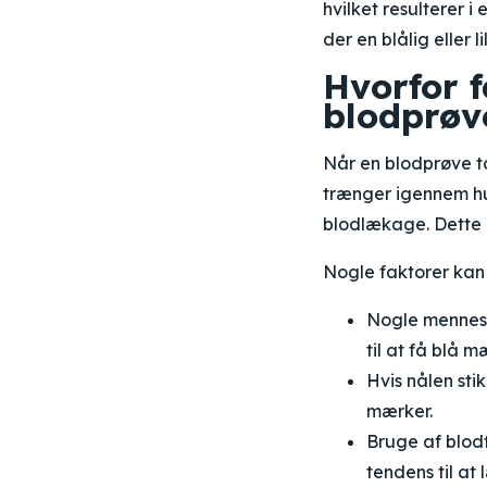
hvilket resulterer 
der en blålig eller 
Hvorfor 
blodprøv
Når en blodprøve ta
trænger igennem hu
blodlækage. Dette k
Nogle faktorer kan 
Nogle menneske
til at få blå 
Hvis nålen sti
mærker.
Bruge af blodf
tendens til at