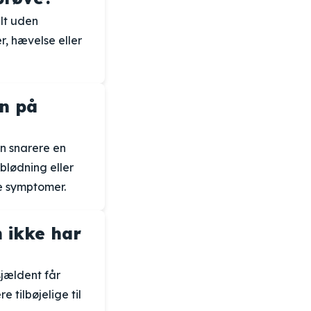
lt uden
, hævelse eller
n på
n snarere en
blødning eller
e symptomer.
 ikke har
sjældent får
tilbøjelige til