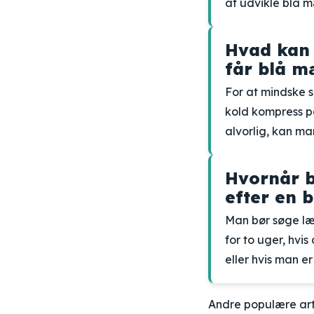
at udvikle blå m
Hvad kan 
får blå m
For at mindske 
kold kompress p
alvorlig, kan m
Hvornår b
efter en 
Man bør søge læg
for to uger, hvi
eller hvis man e
Andre populære art