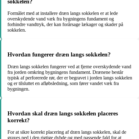
sokkelen?
Formålet med at installere dræn langs sokkelen er at lede
overskydende vand væk fra bygningens fundament og
forhindre vandtryk, der kan forårsage lækager og skader på
sokkelen.
Hvordan fungerer dræn langs sokkelen?
Dræn langs sokkelen fungerer ved at fjerne overskydende vand
fra jorden omkring bygningens fundament. Drænene består
typisk af perforerede rør, der er begravet i jorden langs sokkelen
og er tilsluttet en afløbsledning, som fører vandet væk fra
bygningen.
Hvordan skal dræn langs sokkelen placeres
korrekt?
For at sikre korrekt placering af dræn langs sokkelen, skal de
graves ned i den rigtige dybde og med passende fald for at