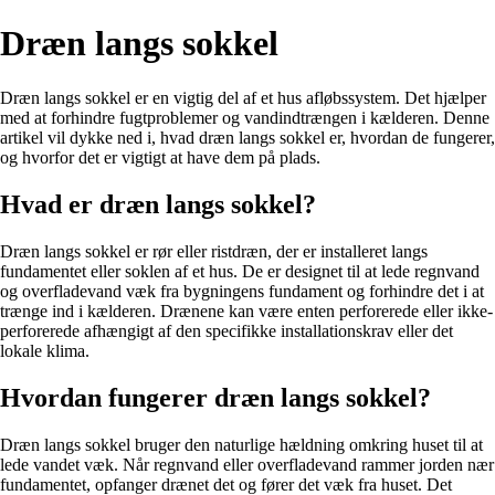
Dræn langs sokkel
Dræn langs sokkel er en vigtig del af et hus afløbssystem. Det hjælper
med at forhindre fugtproblemer og vandindtrængen i kælderen. Denne
artikel vil dykke ned i, hvad dræn langs sokkel er, hvordan de fungerer,
og hvorfor det er vigtigt at have dem på plads.
Hvad er dræn langs sokkel?
Dræn langs sokkel er rør eller ristdræn, der er installeret langs
fundamentet eller soklen af et hus. De er designet til at lede regnvand
og overfladevand væk fra bygningens fundament og forhindre det i at
trænge ind i kælderen. Drænene kan være enten perforerede eller ikke-
perforerede afhængigt af den specifikke installationskrav eller det
lokale klima.
Hvordan fungerer dræn langs sokkel?
Dræn langs sokkel bruger den naturlige hældning omkring huset til at
lede vandet væk. Når regnvand eller overfladevand rammer jorden nær
fundamentet, opfanger drænet det og fører det væk fra huset. Det