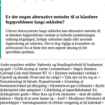
Er der nogen alternative metoder til at håndtere
fugtproblemer langs sokkelen?
Udover drænsystemer langs sokkelen kan alternative metoder til
at håndtere fugtproblemer omfatte at forbedre jorddræningen
omkring bygningen, forhøje sokkelens højde eller anvende
fugtisolering på sokkelen. Det er dog vigtigt at konsultere en
professionel for at finde den mest egnede løsning til det
specifikke problem.
Andre populære artikler:
Støbemix og blandingsforhold til fundament
og gulv
•
GSM-styring af varme i sommerhuset
•
Søges: Randers
Gulvtegl Gule med flammer RT 11
•
Hjemme mekaniker værktøj
•
Gipsloft og akustik: Hvad skal du vælge?
•
Tjek ejer ud fra reg nr.
•
Nanoteknologi til bilrude: Regnafvisende
•
Afsætning af
fundament/sokkel på tilbygning
•
Hjemmelavet gas Grillstarter
•
Ryobi
dykkerpistol eller sømpistol
•
Udskiftning af tagnedløbsbrønd: En
dybdegående guide
•
Mixe Ikea og Kvik elementer – skab dit unikke
køkken
•
Hjælp til at sætte lampe op – Jord?
•
Mosfjerner (Moskniv) til
plæneklipper
•
Isterningmaskine til effektiv rengøring af dit køleskab
•