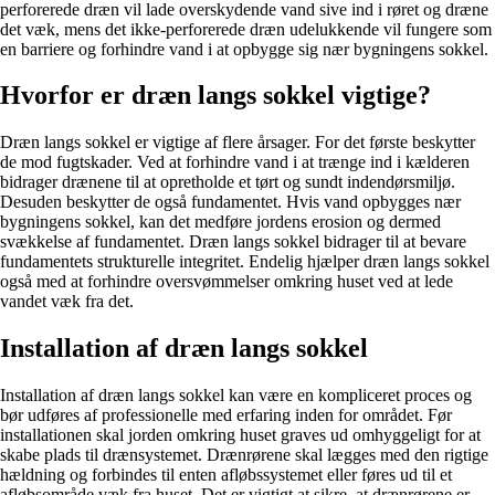
perforerede dræn vil lade overskydende vand sive ind i røret og dræne
det væk, mens det ikke-perforerede dræn udelukkende vil fungere som
en barriere og forhindre vand i at opbygge sig nær bygningens sokkel.
Hvorfor er dræn langs sokkel vigtige?
Dræn langs sokkel er vigtige af flere årsager. For det første beskytter
de mod fugtskader. Ved at forhindre vand i at trænge ind i kælderen
bidrager drænene til at opretholde et tørt og sundt indendørsmiljø.
Desuden beskytter de også fundamentet. Hvis vand opbygges nær
bygningens sokkel, kan det medføre jordens erosion og dermed
svækkelse af fundamentet. Dræn langs sokkel bidrager til at bevare
fundamentets strukturelle integritet. Endelig hjælper dræn langs sokkel
også med at forhindre oversvømmelser omkring huset ved at lede
vandet væk fra det.
Installation af dræn langs sokkel
Installation af dræn langs sokkel kan være en kompliceret proces og
bør udføres af professionelle med erfaring inden for området. Før
installationen skal jorden omkring huset graves ud omhyggeligt for at
skabe plads til drænsystemet. Drænrørene skal lægges med den rigtige
hældning og forbindes til enten afløbssystemet eller føres ud til et
afløbsområde væk fra huset. Det er vigtigt at sikre, at drænrørene er