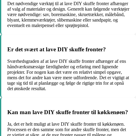
Det nødvendige værktøj til at lave DIY skuffe fronter afhænger
af valg af materialer og design. Generelt kan følgende værktøjer
være nødvendige: sav, boremaskine, skruetrækker, målebånd,
blyant, klemmeværktøjer, slibemaskine eller sandpapir, og
eventuelt en malerpensel eller sprøjtepistol.
Er det svært at lave DIY skuffe fronter?
Sværhedsgraden af at lave DIY skuffe fronter afhænger af ens
håndværksmæssige færdigheder og erfaring med lignende
projekter. For nogen kan det være en relativt simpel opgave,
mens det for andre kan være mere udfordrende. Det er vigtigt at
tage sig tid til at planlægge og følge de rigtige trin for at opnå
det ønskede resultat.
Kan man lave DIY skuffe fronter til køkkenøen?
Ja, det er helt muligt at lave DIY skuffe fronter til køkkenøen.
Processen er den samme som for andre skuffe fronter, men det
er vigtigt at sikre, at de nye fronter passer til målene og