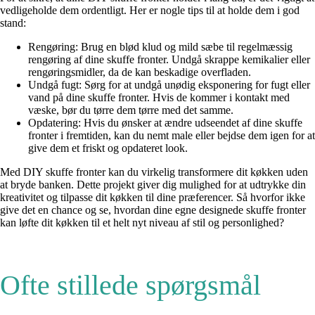
vedligeholde dem ordentligt. Her er nogle tips til at holde dem i god
stand:
Rengøring: Brug en blød klud og mild sæbe til regelmæssig
rengøring af dine skuffe fronter. Undgå skrappe kemikalier eller
rengøringsmidler, da de kan beskadige overfladen.
Undgå fugt: Sørg for at undgå unødig eksponering for fugt eller
vand på dine skuffe fronter. Hvis de kommer i kontakt med
væske, bør du tørre dem tørre med det samme.
Opdatering: Hvis du ønsker at ændre udseendet af dine skuffe
fronter i fremtiden, kan du nemt male eller bejdse dem igen for at
give dem et friskt og opdateret look.
Med DIY skuffe fronter kan du virkelig transformere dit køkken uden
at bryde banken. Dette projekt giver dig mulighed for at udtrykke din
kreativitet og tilpasse dit køkken til dine præferencer. Så hvorfor ikke
give det en chance og se, hvordan dine egne designede skuffe fronter
kan løfte dit køkken til et helt nyt niveau af stil og personlighed?
Ofte stillede spørgsmål