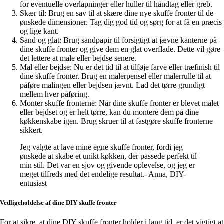
for eventuelle overlapninger eller huller til håndtag eller greb.
Skær til: Brug en sav til at skære dine nye skuffe fronter til de
ønskede dimensioner. Tag dig god tid og sørg for at få en præcis
og lige kant.
Sand og glat: Brug sandpapir til forsigtigt at jævne kanterne på
dine skuffe fronter og give dem en glat overflade. Dette vil gøre
det lettere at male eller bejdse senere.
Mal eller bejdse: Nu er det tid til at tilføje farve eller træfinish til
dine skuffe fronter. Brug en malerpensel eller malerrulle til at
påføre malingen eller bejdsen jævnt. Lad det tørre grundigt
mellem hver påføring.
Monter skuffe fronterne: Når dine skuffe fronter er blevet malet
eller bejdset og er helt tørre, kan du montere dem på dine
køkkenskabe igen. Brug skruer til at fastgøre skuffe fronterne
sikkert.
Jeg valgte at lave mine egne skuffe fronter, fordi jeg
ønskede at skabe et unikt køkken, der passede perfekt til
min stil. Det var en sjov og givende oplevelse, og jeg er
meget tilfreds med det endelige resultat.- Anna, DIY-
entusiast
Vedligeholdelse af dine DIY skuffe fronter
For at sikre, at dine DIY skuffe fronter holder i lang tid, er det vigtigt at