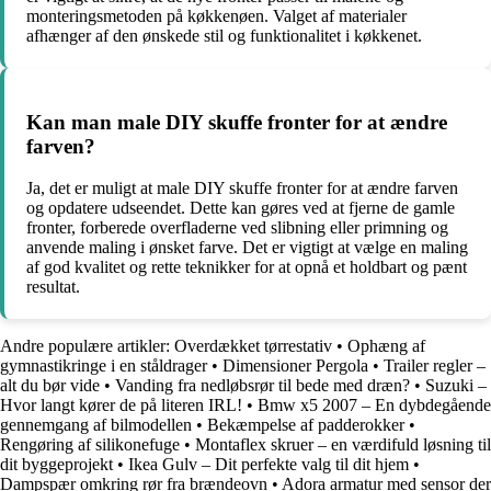
monteringsmetoden på køkkenøen. Valget af materialer
afhænger af den ønskede stil og funktionalitet i køkkenet.
Kan man male DIY skuffe fronter for at ændre
farven?
Ja, det er muligt at male DIY skuffe fronter for at ændre farven
og opdatere udseendet. Dette kan gøres ved at fjerne de gamle
fronter, forberede overfladerne ved slibning eller primning og
anvende maling i ønsket farve. Det er vigtigt at vælge en maling
af god kvalitet og rette teknikker for at opnå et holdbart og pænt
resultat.
Andre populære artikler:
Overdækket tørrestativ
•
Ophæng af
gymnastikringe i en ståldrager
•
Dimensioner Pergola
•
Trailer regler –
alt du bør vide
•
Vanding fra nedløbsrør til bede med dræn?
•
Suzuki –
Hvor langt kører de på literen IRL!
•
Bmw x5 2007 – En dybdegående
gennemgang af bilmodellen
•
Bekæmpelse af padderokker
•
Rengøring af silikonefuge
•
Montaflex skruer – en værdifuld løsning til
dit byggeprojekt
•
Ikea Gulv – Dit perfekte valg til dit hjem
•
Dampspær omkring rør fra brændeovn
•
Adora armatur med sensor der