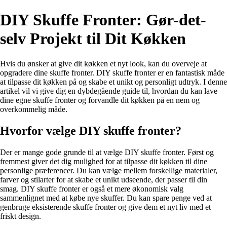
DIY Skuffe Fronter: Gør-det-
selv Projekt til Dit Køkken
Hvis du ønsker at give dit køkken et nyt look, kan du overveje at
opgradere dine skuffe fronter. DIY skuffe fronter er en fantastisk måde
at tilpasse dit køkken på og skabe et unikt og personligt udtryk. I denne
artikel vil vi give dig en dybdegående guide til, hvordan du kan lave
dine egne skuffe fronter og forvandle dit køkken på en nem og
overkommelig måde.
Hvorfor vælge DIY skuffe fronter?
Der er mange gode grunde til at vælge DIY skuffe fronter. Først og
fremmest giver det dig mulighed for at tilpasse dit køkken til dine
personlige præferencer. Du kan vælge mellem forskellige materialer,
farver og stilarter for at skabe et unikt udseende, der passer til din
smag. DIY skuffe fronter er også et mere økonomisk valg
sammenlignet med at købe nye skuffer. Du kan spare penge ved at
genbruge eksisterende skuffe fronter og give dem et nyt liv med et
friskt design.