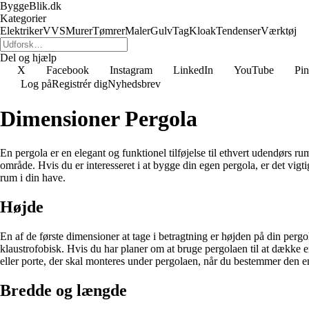
ByggeBlik.dk
Kategorier
Elektriker
VVS
Murer
Tømrer
Maler
Gulv
Tag
Kloak
Tendenser
Værktøj
Del og hjælp
X
Facebook
Instagram
LinkedIn
YouTube
Pin
Log på
Registrér dig
Nyhedsbrev
Dimensioner Pergola
En pergola er en elegant og funktionel tilføjelse til ethvert udendørs ru
område. Hvis du er interesseret i at bygge din egen pergola, er det vigti
rum i din have.
Højde
En af de første dimensioner at tage i betragtning er højden på din pergo
klaustrofobisk. Hvis du har planer om at bruge pergolaen til at dække en
eller porte, der skal monteres under pergolaen, når du bestemmer den e
Bredde og længde