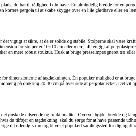
lads, du har til rådighed i din have. En almindelig bredde for en pergo
n kortere pergola til at skabe skygge over en lille gårdhave eller en læn
det vigtigt at sikre, at de er solide og stabile. Stolperne skal være kraft
 dimension for stolper er 10×10 cm eller mere, afhængigt af pergolastørrel
 en mere robust struktur. Husk at bruge presseimprægneret træ eller an
e højde for dimensionerne af tagdækningen. Én populær mulighed er at bru
 udhæng på omkring 20-30 cm på hver side af pergoladecket. Det vil hjæ
nå det ønskede udseende og funktionalitet. Overvej højde, bredde og læn
 Og hvis du tilføjer en tagdækning, skal du sørge for at have passende u
erige dit udendørs rum og blive et populært samlingssted for dig og din