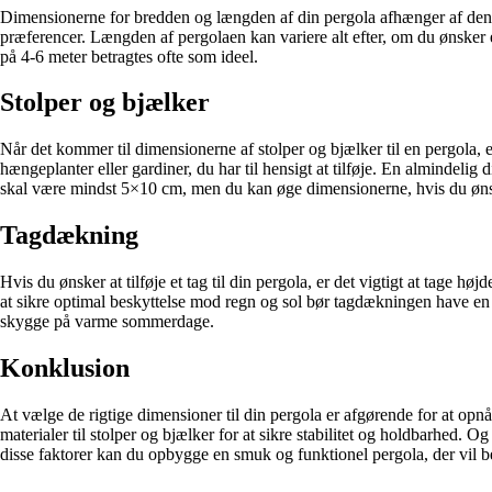
Dimensionerne for bredden og længden af ​​din pergola afhænger af den p
præferencer. Længden af ​​pergolaen kan variere alt efter, om du ønsker e
på 4-6 meter betragtes ofte som ideel.
Stolper og bjælker
Når det kommer til dimensionerne af stolper og bjælker til en pergola, er 
hængeplanter eller gardiner, du har til hensigt at tilføje. En almindelig
skal være mindst 5×10 cm, men du kan øge dimensionerne, hvis du ønsker
Tagdækning
Hvis du ønsker at tilføje et tag til din pergola, er det vigtigt at tag
at sikre optimal beskyttelse mod regn og sol bør tagdækningen have en
skygge på varme sommerdage.
Konklusion
At vælge de rigtige dimensioner til din pergola er afgørende for at op
materialer til stolper og bjælker for at sikre stabilitet og holdbarhed.
disse faktorer kan du opbygge en smuk og funktionel pergola, der vil b