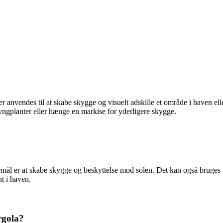
er anvendes til at skabe skygge og visuelt adskille et område i haven elle
lyngplanter eller hænge en markise for yderligere skygge.
ål er at skabe skygge og beskyttelse mod solen. Det kan også bruges ti
t i haven.
rgola?