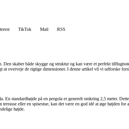
terest
TikTok
Mail
RSS
m. Den skaber både skygge og struktur og kan være et perfekt tilflugtsste
gt at overveje de rigtige dimensioner. I denne artikel vil vi udforske fo
la. En standardhøjde på en pergola er generelt omkring 2,5 meter. Dette g
 terrasse eller en spisestue, kan det være en god idé at øge højden for 
ndelige højde.