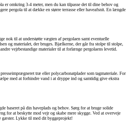
la er omkring 3-4 meter, men du kan tilpasse det til dine behov og
gere pergola til at dække en større terrasse eller haveafsnit. En længde
ige nok til at understøtte vægten af ​​pergolaen samt eventuelle
sen og materialet, der bruges. Bjælkerne, der går fra stolpe til stolpe,
dre vejrbestandige materialer til at forlænge pergolaens levetid.
ge presseimprægneret træ eller polycarbonatplader som tagmateriale. For
lpe med at forhindre vand i at dryppe ind og samtidig give ekstra
gde baseret på din haveplads og behov. Sørg for at bruge solide
dhæng for at beskytte mod vejr og skabe mere skygge. Ved at overveje
e gæster. Lykke til med dit byggeprojekt!