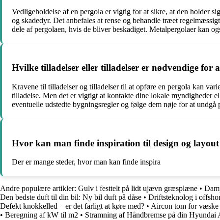
Vedligeholdelse af en pergola er vigtig for at sikre, at den holder 
og skadedyr. Det anbefales at rense og behandle træet regelmæssigt
dele af pergolaen, hvis de bliver beskadiget. Metalpergolaer kan ogs
Hvilke tilladelser eller tilladelser er nødvendige for
Kravene til tilladelser og tilladelser til at opføre en pergola kan va
tilladelse. Men det er vigtigt at kontakte dine lokale myndigheder 
eventuelle udstedte bygningsregler og følge dem nøje for at undgå 
Hvor kan man finde inspiration til design og layout
Der er mange steder, hvor man kan finde inspira
Andre populære artikler:
Gulv i festtelt på lidt ujævn græsplæne
•
Damp
Den bedste duft til din bil: Ny bil duft på dåse
•
Driftsteknolog i offsho
Defekt knokkelled – er det farligt at køre med?
•
Aircon tom for væske
•
Beregning af kW til m2
•
Stramning af Håndbremse på din Hyundai 