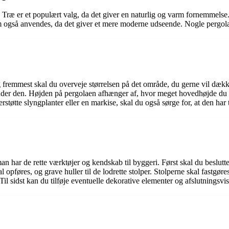
a. Træ er et populært valg, da det giver en naturlig og varm fornemmelse
 også anvendes, da det giver et mere moderne udseende. Nogle pergolae
 fremmest skal du overveje størrelsen på det område, du gerne vil dække
der den. Højden på pergolaen afhænger af, hvor meget hovedhøjde du vil
tøtte slyngplanter eller en markise, skal du også sørge for, at den har 
n har de rette værktøjer og kendskab til byggeri. Først skal du beslutte
føres, og grave huller til de lodrette stolper. Stolperne skal fastgøres 
l sidst kan du tilføje eventuelle dekorative elementer og afslutningsvis 