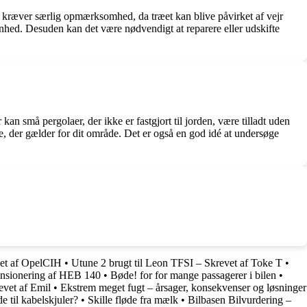
aer kræver særlig opmærksomhed, da træet kan blive påvirket af vejr
ønhed. Desuden kan det være nødvendigt at reparere eller udskifte
 kan små pergolaer, der ikke er fastgjort til jorden, være tilladt uden
ve, der gælder for dit område. Det er også en god idé at undersøge
et af OpelCIH
•
Utune 2 brugt til Leon TFSI – Skrevet af Toke T
•
nsionering af HEB 140
•
Bøde! for for mange passagerer i bilen
•
evet af Emil
•
Ekstrem meget fugt – årsager, konsekvenser og løsninger
e til kabelskjuler?
•
Skille fløde fra mælk
•
Bilbasen Bilvurdering –