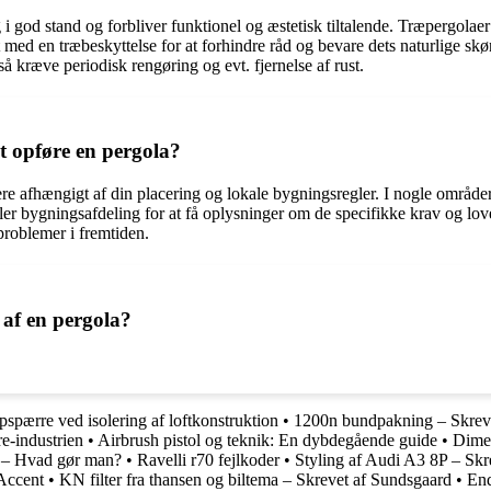
sig i god stand og forbliver funktionel og æstetisk tiltalende. Træpergol
 med en træbeskyttelse for at forhindre råd og bevare dets naturlige sk
å kræve periodisk rengøring og evt. fjernelse af rust.
 at opføre en pergola?
riere afhængigt af din placering og lokale bygningsregler. I nogle områder
eller bygningsafdeling for at få oplysninger om de specifikke krav og lo
problemer i fremtiden.
 af en pergola?
spærre ved isolering af loftkonstruktion
•
1200n bundpakning – Skrev
re-industrien
•
Airbrush pistol og teknik: En dybdegående guide
•
Dime
 – Hvad gør man?
•
Ravelli r70 fejlkoder
•
Styling af Audi A3 8P – Skr
Accent
•
KN filter fra thansen og biltema – Skrevet af Sundsgaard
•
End