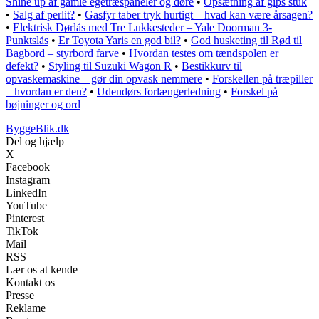
Shine up af gamle egetræspaneler og døre
•
Opsætning af gips stuk
•
Salg af perlit?
•
Gasfyr taber tryk hurtigt – hvad kan være årsagen?
•
Elektrisk Dørlås med Tre Lukkesteder – Yale Doorman 3-
Punktslås
•
Er Toyota Yaris en god bil?
•
God husketing til Rød til
Bagbord – styrbord farve
•
Hvordan testes om tændspolen er
defekt?
•
Styling til Suzuki Wagon R
•
Bestikkurv til
opvaskemaskine – gør din opvask nemmere
•
Forskellen på træpiller
– hvordan er den?
•
Udendørs forlængerledning
•
Forskel på
bøjninger og ord
ByggeBlik.dk
Del og hjælp
X
Facebook
Instagram
LinkedIn
YouTube
Pinterest
TikTok
Mail
RSS
Lær os at kende
Kontakt os
Presse
Reklame