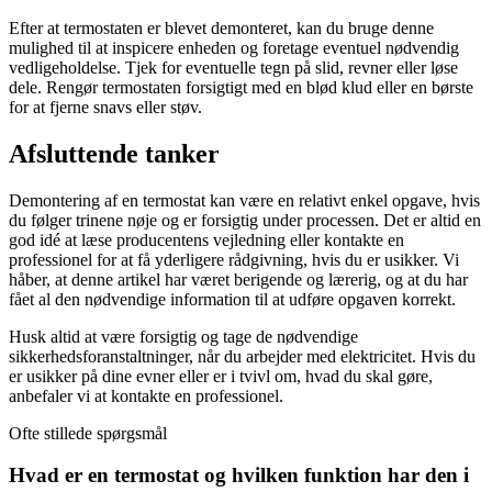
Efter at termostaten er blevet demonteret, kan du bruge denne
mulighed til at inspicere enheden og foretage eventuel nødvendig
vedligeholdelse. Tjek for eventuelle tegn på slid, revner eller løse
dele. Rengør termostaten forsigtigt med en blød klud eller en børste
for at fjerne snavs eller støv.
Afsluttende tanker
Demontering af en termostat kan være en relativt enkel opgave, hvis
du følger trinene nøje og er forsigtig under processen. Det er altid en
god idé at læse producentens vejledning eller kontakte en
professionel for at få yderligere rådgivning, hvis du er usikker. Vi
håber, at denne artikel har været berigende og lærerig, og at du har
fået al den nødvendige information til at udføre opgaven korrekt.
Husk altid at være forsigtig og tage de nødvendige
sikkerhedsforanstaltninger, når du arbejder med elektricitet. Hvis du
er usikker på dine evner eller er i tvivl om, hvad du skal gøre,
anbefaler vi at kontakte en professionel.
Ofte stillede spørgsmål
Hvad er en termostat og hvilken funktion har den i