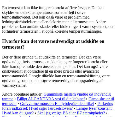
En termostat kan ikke fungere korrekt af flere årsager. Det kan
skyldes en defekt temperatursensor eller fejl i selve
termostathovedet. Det kan også være et problem med
ledningsforbindelserne eller elektriciteten til termostaten. Andre
problemer kan omfatte skader eller blokeringer i varmesystemet, der
forhindrer termostaten i at opnå korrekte temperaturmålinger.
Hvorfor kan det være nødvendigt at udskifte en
termostat?
Der er flere grunde til at udskifte en termostat. Det kan være
nødvendigt, hvis termostaten ikke længere fungerer korrekt eller
ikke kan opretholde den ønskede temperatur. Det kan også være
ønskværdigt at opgradere til en mere præcis eller avanceret
termostatmodel. I nogle tilfælde kan en termostatudskiftning være
nødvendig som led i en større renovering eller opgradering af
varmesystemet.
Andre populære artikler:
Gummiliste mellem vindue og indvendig
ramme
•
Billigt ALCANTARA stof til din kabine!
•
Camo skruer til
terrassen
•
Gulvvarme mønster: En dybdegående artikel
•
Parkering
foran indkørsel: Hvad siger færdselsloven?
•
Lampe lyser konstant –
Hvad kan du gøre?
•
Skal jeg vælge B6 eller B7 eternitplader?
•