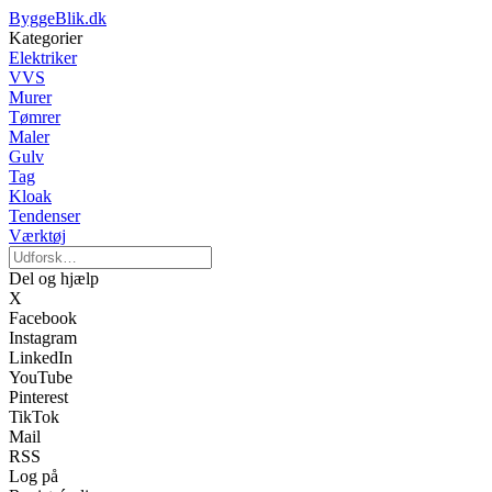
ByggeBlik.dk
Kategorier
Elektriker
VVS
Murer
Tømrer
Maler
Gulv
Tag
Kloak
Tendenser
Værktøj
Del og hjælp
X
Facebook
Instagram
LinkedIn
YouTube
Pinterest
TikTok
Mail
RSS
Log på