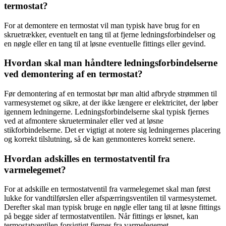
termostat?
For at demontere en termostat vil man typisk have brug for en
skruetrækker, eventuelt en tang til at fjerne ledningsforbindelser og
en nøgle eller en tang til at løsne eventuelle fittings eller gevind.
Hvordan skal man håndtere ledningsforbindelserne
ved demontering af en termostat?
Før demontering af en termostat bør man altid afbryde strømmen til
varmesystemet og sikre, at der ikke længere er elektricitet, der løber
igennem ledningerne. Ledningsforbindelserne skal typisk fjernes
ved at afmontere skrueterminaler eller ved at løsne
stikforbindelserne. Det er vigtigt at notere sig ledningernes placering
og korrekt tilslutning, så de kan genmonteres korrekt senere.
Hvordan adskilles en termostatventil fra
varmelegemet?
For at adskille en termostatventil fra varmelegemet skal man først
lukke for vandtilførslen eller afspærringsventilen til varmesystemet.
Derefter skal man typisk bruge en nøgle eller tang til at løsne fittings
på begge sider af termostatventilen. Når fittings er løsnet, kan
termostatventilen forsigtigt fjernes fra varmelegemet.