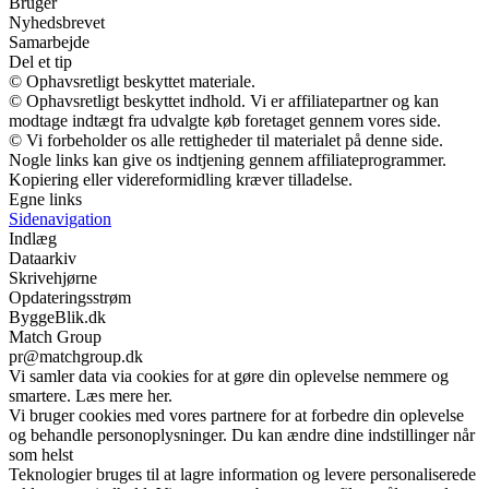
Bruger
Nyhedsbrevet
Samarbejde
Del et tip
© Ophavsretligt beskyttet materiale.
© Ophavsretligt beskyttet indhold. Vi er affiliatepartner og kan
modtage indtægt fra udvalgte køb foretaget gennem vores side.
© Vi forbeholder os alle rettigheder til materialet på denne side.
Nogle links kan give os indtjening gennem affiliateprogrammer.
Kopiering eller videreformidling kræver tilladelse.
Egne links
Sidenavigation
Indlæg
Dataarkiv
Skrivehjørne
Opdateringsstrøm
ByggeBlik.dk
Match Group
pr@matchgroup.dk
Vi samler data via cookies for at gøre din oplevelse nemmere og
smartere. Læs mere her.
Vi bruger cookies med vores partnere for at forbedre din oplevelse
og behandle personoplysninger. Du kan ændre dine indstillinger når
som helst
Teknologier bruges til at lagre information og levere personaliserede