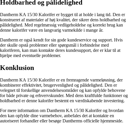
Holdbarhed og pålidelighed
Dantherm KA 15/30 Kalorifer er bygget til at holde i lang tid. Den er
konstrueret af materialer af høj kvalitet, der sikrer dens holdbarhed og
pålidelighed. Med regelmæssig vedligeholdelse og korrekt brug kan
denne kalorifer være en langvarig varmekilde i mange år.
Dantherm er også kendt for sin gode kundeservice og support. Hvis
der skulle opstå problemer eller spørgsmål i forbindelse med
kaloriferen, kan man kontakte deres kundesupport, der er klar til at
hjælpe med eventuelle problemer.
Konklusion
Dantherm KA 15/30 Kalorifer er en fremragende varmeløsning, der
kombinerer effektivitet, brugervenlighed og pålidelighed. Den er
velegnet til forskellige anvendelsesområder og kan opfylde behovene
for både private og erhvervskunder. Med dens kraftfulde funktioner og
holdbarhed er denne kalorifer bestemt en værdiskabende investering.
For mere information om Dantherm KA 15/30 Kalorifer og hvordan
den kan opfylde dine varmebehov, anbefales det at kontakte en
autoriseret forhandler eller besøge Dantherms officielle hjemmeside.