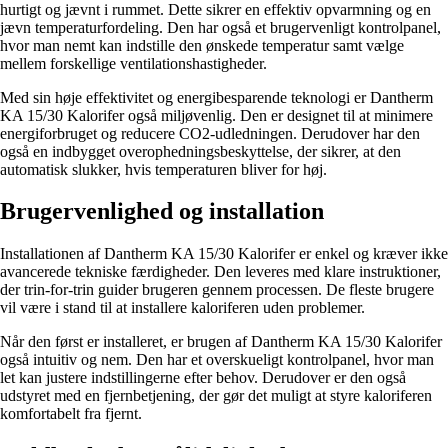
hurtigt og jævnt i rummet. Dette sikrer en effektiv opvarmning og en
jævn temperaturfordeling. Den har også et brugervenligt kontrolpanel,
hvor man nemt kan indstille den ønskede temperatur samt vælge
mellem forskellige ventilationshastigheder.
Med sin høje effektivitet og energibesparende teknologi er Dantherm
KA 15/30 Kalorifer også miljøvenlig. Den er designet til at minimere
energiforbruget og reducere CO2-udledningen. Derudover har den
også en indbygget overophedningsbeskyttelse, der sikrer, at den
automatisk slukker, hvis temperaturen bliver for høj.
Brugervenlighed og installation
Installationen af Dantherm KA 15/30 Kalorifer er enkel og kræver ikke
avancerede tekniske færdigheder. Den leveres med klare instruktioner,
der trin-for-trin guider brugeren gennem processen. De fleste brugere
vil være i stand til at installere kaloriferen uden problemer.
Når den først er installeret, er brugen af Dantherm KA 15/30 Kalorifer
også intuitiv og nem. Den har et overskueligt kontrolpanel, hvor man
let kan justere indstillingerne efter behov. Derudover er den også
udstyret med en fjernbetjening, der gør det muligt at styre kaloriferen
komfortabelt fra fjernt.