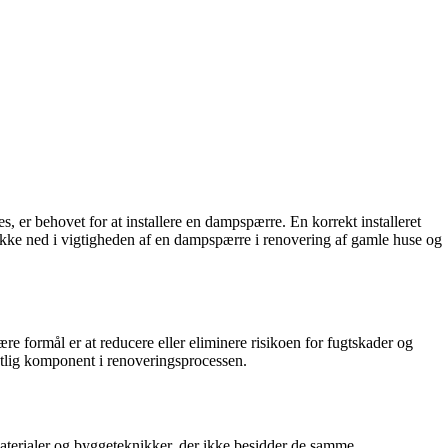
 er behovet for at installere en dampspærre. En korrekt installeret
dykke ned i vigtigheden af ​​en dampspærre i renovering af gamle huse og
e formål er at reducere eller eliminere risikoen for fugtskader og
ntlig komponent i renoveringsprocessen.
aterialer og byggeteknikker, der ikke besidder de samme