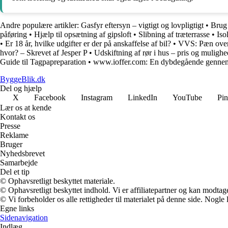
Andre populære artikler:
Gasfyr eftersyn – vigtigt og lovpligtigt
•
Brug
påføring
•
Hjælp til opsætning af gipsloft
•
Slibning af træterrasse
•
Iso
•
Er 18 år, hvilke udgifter er der på anskaffelse af bil?
•
VVS: Pæn overga
hvor? – Skrevet af Jesper P
•
Udskiftning af rør i hus – pris og mulighe
Guide til Tagpapreparation
•
www.ioffer.com: En dybdegående gennem
ByggeBlik.dk
Del og hjælp
X
Facebook
Instagram
LinkedIn
YouTube
Pin
Lær os at kende
Kontakt os
Presse
Reklame
Bruger
Nyhedsbrevet
Samarbejde
Del et tip
© Ophavsretligt beskyttet materiale.
© Ophavsretligt beskyttet indhold. Vi er affiliatepartner og kan modtag
© Vi forbeholder os alle rettigheder til materialet på denne side. Nogle
Egne links
Sidenavigation
Indlæg