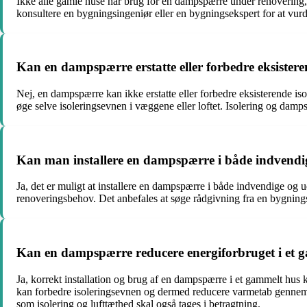
Ikke alle gamle huse har brug for en dampspærre under renovering, me
konsultere en bygningsingeniør eller en bygningsekspert for at vur
Kan en dampspærre erstatte eller forbedre eksistere
Nej, en dampspærre kan ikke erstatte eller forbedre eksisterende i
øge selve isoleringsevnen i væggene eller loftet. Isolering og dam
Kan man installere en dampspærre i både indvend
Ja, det er muligt at installere en dampspærre i både indvendige og
renoveringsbehov. Det anbefales at søge rådgivning fra en bygnings
Kan en dampspærre reducere energiforbruget i et 
Ja, korrekt installation og brug af en dampspærre i et gammelt hus
kan forbedre isoleringsevnen og dermed reducere varmetab gennem væ
som isolering og lufttæthed skal også tages i betragtning.