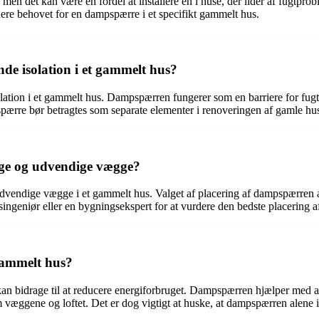
n det kan være en fordel at installere en i huse, der lider af fugtproble
dere behovet for en dampspærre i et specifikt gammelt hus.
nde isolation i et gammelt hus?
solation i et gammelt hus. Dampspærren fungerer som en barriere for f
pspærre bør betragtes som separate elementer i renoveringen af gamle hu
ige og udvendige vægge?
 udvendige vægge i et gammelt hus. Valget af placering af dampspærren 
ingeniør eller en bygningsekspert for at vurdere den bedste placering 
gammelt hus?
 kan bidrage til at reducere energiforbruget. Dampspærren hjælper med 
ggene og loftet. Det er dog vigtigt at huske, at dampspærren alene ikk