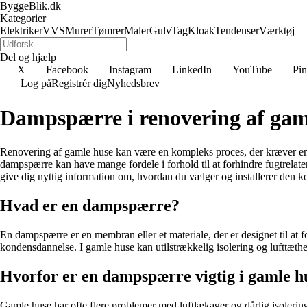
ByggeBlik.dk
Kategorier
Elektriker
VVS
Murer
Tømrer
Maler
Gulv
Tag
Kloak
Tendenser
Værktøj
Del og hjælp
X
Facebook
Instagram
LinkedIn
YouTube
Pin
Log på
Registrér dig
Nyhedsbrev
Dampspærre i renovering af ga
Renovering af gamle huse kan være en kompleks proces, der kræver en om
dampspærre kan have mange fordele i forhold til at forhindre fugtrelate
give dig nyttig information om, hvordan du vælger og installerer den ko
Hvad er en dampspærre?
En dampspærre er en membran eller et materiale, der er designet til at
kondensdannelse. I gamle huse kan utilstrækkelig isolering og lufttæth
Hvorfor er en dampspærre vigtig i gamle h
Gamle huse har ofte flere problemer med luftlækager og dårlig isoleri