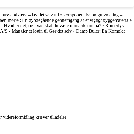
 husvandværk – lav det selv
•
To komponent beton gulvmaling –
ben mørtel: En dybdegående gennemgang af et vigtigt byggemateriale
hed: Hvad er det, og hvad skal du være opmærksom på?
•
Romerlys
 A/S
•
Mangler et login til Gør det selv
•
Damp Buler: En Komplet
r videreformidling kræver tilladelse.