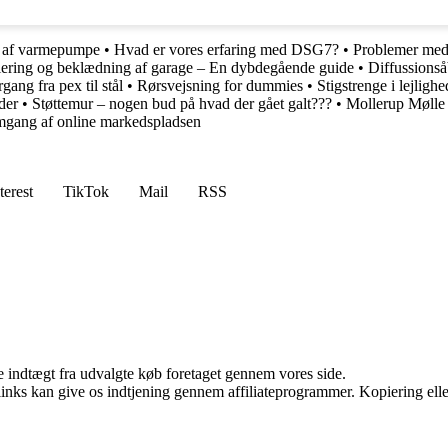
 af varmepumpe
•
Hvad er vores erfaring med DSG7?
•
Problemer med
lering og beklædning af garage – En dybdegående guide
•
Diffussionså
ng fra pex til stål
•
Rørsvejsning for dummies
•
Stigstrenge i lejlig
der
•
Støttemur – nogen bud på hvad der gået galt???
•
Mollerup Mølle
gang af online markedspladsen
terest
TikTok
Mail
RSS
e indtægt fra udvalgte køb foretaget gennem vores side.
 links kan give os indtjening gennem affiliateprogrammer. Kopiering elle