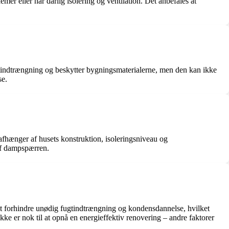
mer eller har dårlig isolering og ventilation. Det anbefales at
ugtindtrængning og beskytter bygningsmaterialerne, men den kan ikke
se.
afhænger af husets konstruktion, isoleringsniveau og
af dampspærren.
at forhindre unødig fugtindtrængning og kondensdannelse, hvilket
e er nok til at opnå en energieffektiv renovering – andre faktorer