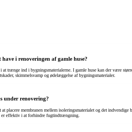
t have i renoveringen af gamle huse?
at trænge ind i bygningsmaterialerne. I gamle huse kan der være større r
gtskader, skimmelsvamp og ødelæggelse af bygningsmaterialer.
us under renovering?
t at placere membranen mellem isoleringsmaterialet og det indvendige be
 er effektiv i at forhindre fugtindtrængning.