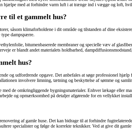
hjælpe med at forhindre varm luft i at trænge ind i vægge og loft, hvi
e til et gammelt hus?
torer, såsom klimaforholdene i dit område og tilstanden af dine eksistere
e type dampspærre.
ethylenfolie, bitumenbaserede membraner og specielle væv af glasfiber e
overveje er blandt andet materialets holdbarhed, dampdiffusionsmodstand,
mmelt hus?
nde og udfordrende opgave. Det anbefales at søge professionel hjælp fr
allationen involvere limning, tætning og beskyttelse af sømme og samli
e med de omkringliggende bygningsmaterialer. Enhver lækage eller mang
 arbejde og opmærksomhed på detaljer afgørende for en vellykket install
overing af gamle huse. Det kan bidrage til at forhindre fugtrelaterede 
sultere specialister og følge de korrekte teknikker. Ved at give dit gaml