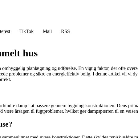
terest
TikTok
Mail
RSS
mmelt hus
hyggelig planlægning og udførelse. En vigtig faktor, der ofte overses,
rede problemer og sikre en energieffektiv bolig. I denne artikel vil vi 
rrekt.
 forhindre damp i at passere gennem bygningskonstruktionen. Dens primær
ed være årsagen til fugtproblemer, hvilket gør dampspærren til en væse
use?
ng sammenlignet med nyere konstruktioner. Dette skyldes typisk ældre m