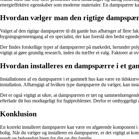
energieffektive egenskaber som moderne materialer. En dampspærre kan 
Hvordan vælger man den rigtige dampspærr
Valget af den rigtige dampspærre til dit gamle hus afhænger af flere fak
bygningsgennemgang af en specialist, der kan foreslå den bedst egned
Der findes forskellige typer af dampspærrer på markedet, herunder poly
vigtigt at gøre grundig research, inden du træffer et valg. Faktorer at 
Hvordan installeres en dampspærre i et ga
Installationen af en dampspærre i et gammelt hus kan være en tidskræve
installation. Afhængigt af hvilken type dampspærre du vælger, kan inst
Det er også vigtigt at sikre, at dampspærren er tæt og sammenhængend
efterlade dit hus modtageligt for fugtproblemer. Derfor er omhyggeligt
Konklusion
En korrekt installeret dampspærre kan være en afgørende komponent i ren
bolig. Når du vælger og installerer en dampspærre, er det vigtigt at kon
sundt og behageligt hjem for dig og din familie.