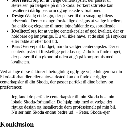
Størrelse:
Sørg for at vælge centerkapsler, der passer til
størrelsen på fælgene på din Skoda. Forkert størrelse kan
resultere i dårlig pasform og uønskede vibrationer.
Design:
Vælg et design, der passer til din smag og bilens
udseende. Der er mange forskellige designs at vælge imellem,
fra enkle og elegante til mere iøjnefaldende og sprudlende.
Kvalitet:
Sørg for at vælge centerkapsler af god kvalitet, der er
holdbare og langvarige. Du vil ikke have, at de skal gå i stykker
eller falde af efter kort tid.
Pris:
Overvej dit budget, når du vælger centerkapsler. Der er
centerkapsler til forskellige prisklasser, så du kan finde noget,
der passer til din økonomi uden at gå på kompromis med
kvaliteten.
Ved at tage disse faktorer i betragtning og følge vejledningen fra din
Skoda-forhandler eller autoværksted kan du finde de rigtige
centerkapsler til din Skoda, der passer perfekt til dine behov og
præferencer.
Jeg fandt de perfekte centerkapsler til min Skoda hos min
lokale Skoda-forhandler. De hjalp mig med at vælge det
rigtige design og installerede dem professionelt på min bil.
Nu ser min Skoda endnu bedre ud! – Peter, Skoda-ejer
Konklusion