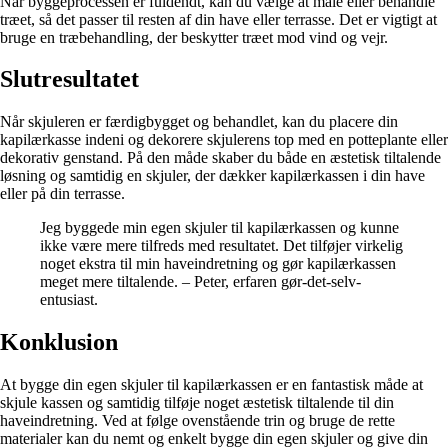
Når byggeprocessen er fuldendt, kan du vælge at male eller behandle
træet, så det passer til resten af din have eller terrasse. Det er vigtigt at
bruge en træbehandling, der beskytter træet mod vind og vejr.
Slutresultatet
Når skjuleren er færdigbygget og behandlet, kan du placere din
kapilærkasse indeni og dekorere skjulerens top med en potteplante eller
dekorativ genstand. På den måde skaber du både en æstetisk tiltalende
løsning og samtidig en skjuler, der dækker kapilærkassen i din have
eller på din terrasse.
Jeg byggede min egen skjuler til kapilærkassen og kunne
ikke være mere tilfreds med resultatet. Det tilføjer virkelig
noget ekstra til min haveindretning og gør kapilærkassen
meget mere tiltalende. – Peter, erfaren gør-det-selv-
entusiast.
Konklusion
At bygge din egen skjuler til kapilærkassen er en fantastisk måde at
skjule kassen og samtidig tilføje noget æstetisk tiltalende til din
haveindretning. Ved at følge ovenstående trin og bruge de rette
materialer kan du nemt og enkelt bygge din egen skjuler og give din