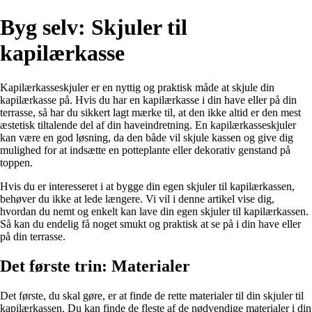
Byg selv: Skjuler til
kapilærkasse
Kapilærkasseskjuler er en nyttig og praktisk måde at skjule din
kapilærkasse på. Hvis du har en kapilærkasse i din have eller på din
terrasse, så har du sikkert lagt mærke til, at den ikke altid er den mest
æstetisk tiltalende del af din haveindretning. En kapilærkasseskjuler
kan være en god løsning, da den både vil skjule kassen og give dig
mulighed for at indsætte en potteplante eller dekorativ genstand på
toppen.
Hvis du er interesseret i at bygge din egen skjuler til kapilærkassen,
behøver du ikke at lede længere. Vi vil i denne artikel vise dig,
hvordan du nemt og enkelt kan lave din egen skjuler til kapilærkassen.
Så kan du endelig få noget smukt og praktisk at se på i din have eller
på din terrasse.
Det første trin: Materialer
Det første, du skal gøre, er at finde de rette materialer til din skjuler til
kapilærkassen. Du kan finde de fleste af de nødvendige materialer i din