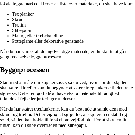
lokale byggemarked. Her er en liste over materialer, du skal have klar:
Træplanker
Skruer
Trælim
Slibepapir
Maling eller træbehandling
Potteplante eller dekorative genstande
Når du har samlet alt det nødvendige materiale, er du klar til at gå i
gang med selve byggeprocessen.
Byggeprocessen
Start med at måle din kapilærkasse, så du ved, hvor stor din skjuler
skal være. Herefter kan du begynde at skære træplankerne til den rette
størrelse. Det er en god idé at have ekstra materiale til rådighed i
tilfælde af fejl eller justeringer undervejs.
Når du har skåret træplankerne, kan du begynde at samle dem med
skruer og trælim. Det er vigtigt at sørge for, at skjuleren er stabil og
solid, så den kan holde til forskellige vejrforhold. For at sikre en fin
finish, kan du slibe overfladen med slibepapir.