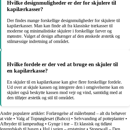
Hvilke designmuligheder er der for skjulere til
kapilærkasser?
Der findes mange forskellige designmuligheder for skjulere til
kapilærkasser. Man kan finde alt fra klassiske trækasser til
moderne og minimalistiske skjulere i forskellige farver og
mønstre. Valget af design afhænger af den ønskede æstetik og
stilmæssige indretning af området.
Hvilke fordele er der ved at bruge en skjuler til
en kapilærkasse?
En skjuler til en kapilærkasse kan give flere forskellige fordele.
Ud over at skjule kassen og integrere den i omgivelserne kan en
skjuler også beskytte kassen mod vejr og vind, samtidig med at
den tilføjer æstetik og stil til området.
Andre populære artikler:
Forlængelse af målerbrønd – alt du behøver
at vide
•
Valg af Topnøglesæt (Bahco)
•
Selvvanding af potteplanter
•
Afbryder til lampeudtag
•
Gynge i træ – Et klassisk og tidløst
legeredskab til haven
•
Hul i vejen – erstatning
•
Stonewall – Den