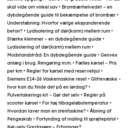
skal vide om vinkel sav
•
Brombærhelvedet – en
dybdegående guide til bekæmpelse af brombær
•
Understøbning: Hvorfor vælge ekspanderende
beton?
•
Lydisolering af dør(karm) mellem rum
•
Stærke klemmer – en dybdegående guide
•
Lydisolering af dør(karm) mellem rum
•
Modstandstråd: En dybdegående guide
•
Genvex
anlæg i brug. Rengøring m.m.
•
Fælles kørsel – Pris
per km
•
Regler for kørsel med reservehjul
•
Siemens E14-26 Vaskemaskine reset
•
Glittevæske –
hvor kan du finde det på en lørdag?
•
Pulverlakerings kit – Gør det selv
•
Regler på
scooter kørsel
•
For høj tilbageløbstemperatur
•
Hvordan laver man en stenfaskine?
•
Åbning af
Pengeskab
•
Fortynding af maling til sprøjtepistol
•
Kør-selv Gardasøen – Erfaringer?