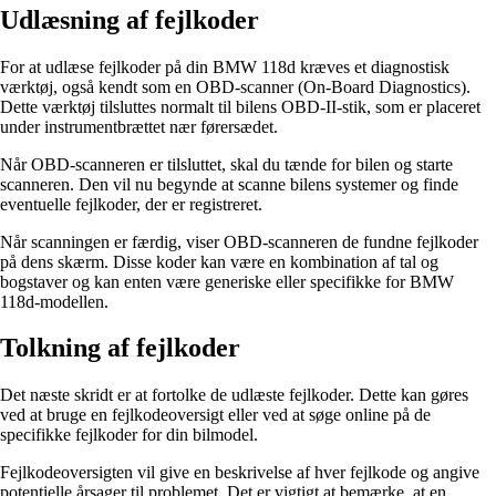
Udlæsning af fejlkoder
For at udlæse fejlkoder på din BMW 118d kræves et diagnostisk
værktøj, også kendt som en OBD-scanner (On-Board Diagnostics).
Dette værktøj tilsluttes normalt til bilens OBD-II-stik, som er placeret
under instrumentbrættet nær førersædet.
Når OBD-scanneren er tilsluttet, skal du tænde for bilen og starte
scanneren. Den vil nu begynde at scanne bilens systemer og finde
eventuelle fejlkoder, der er registreret.
Når scanningen er færdig, viser OBD-scanneren de fundne fejlkoder
på dens skærm. Disse koder kan være en kombination af tal og
bogstaver og kan enten være generiske eller specifikke for BMW
118d-modellen.
Tolkning af fejlkoder
Det næste skridt er at fortolke de udlæste fejlkoder. Dette kan gøres
ved at bruge en fejlkodeoversigt eller ved at søge online på de
specifikke fejlkoder for din bilmodel.
Fejlkodeoversigten vil give en beskrivelse af hver fejlkode og angive
potentielle årsager til problemet. Det er vigtigt at bemærke, at en