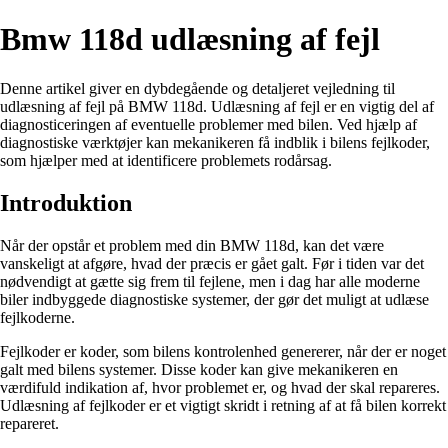
Bmw 118d udlæsning af fejl
Denne artikel giver en dybdegående og detaljeret vejledning til
udlæsning af fejl på BMW 118d. Udlæsning af fejl er en vigtig del af
diagnosticeringen af eventuelle problemer med bilen. Ved hjælp af
diagnostiske værktøjer kan mekanikeren få indblik i bilens fejlkoder,
som hjælper med at identificere problemets rodårsag.
Introduktion
Når der opstår et problem med din BMW 118d, kan det være
vanskeligt at afgøre, hvad der præcis er gået galt. Før i tiden var det
nødvendigt at gætte sig frem til fejlene, men i dag har alle moderne
biler indbyggede diagnostiske systemer, der gør det muligt at udlæse
fejlkoderne.
Fejlkoder er koder, som bilens kontrolenhed genererer, når der er noget
galt med bilens systemer. Disse koder kan give mekanikeren en
værdifuld indikation af, hvor problemet er, og hvad der skal repareres.
Udlæsning af fejlkoder er et vigtigt skridt i retning af at få bilen korrekt
repareret.