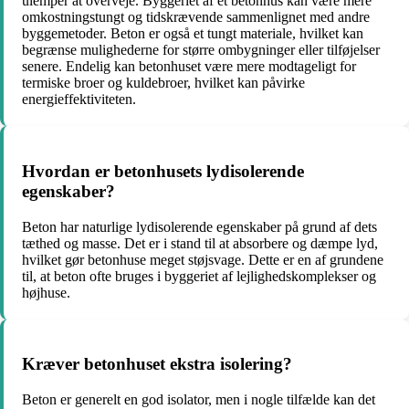
ulemper at overveje. Byggeriet af et betonhus kan være mere
omkostningstungt og tidskrævende sammenlignet med andre
byggemetoder. Beton er også et tungt materiale, hvilket kan
begrænse mulighederne for større ombygninger eller tilføjelser
senere. Endelig kan betonhuset være mere modtageligt for
termiske broer og kuldebroer, hvilket kan påvirke
energieffektiviteten.
Hvordan er betonhusets lydisolerende
egenskaber?
Beton har naturlige lydisolerende egenskaber på grund af dets
tæthed og masse. Det er i stand til at absorbere og dæmpe lyd,
hvilket gør betonhuse meget støjsvage. Dette er en af ​​grundene
til, at beton ofte bruges i byggeriet af lejlighedskomplekser og
højhuse.
Kræver betonhuset ekstra isolering?
Beton er generelt en god isolator, men i nogle tilfælde kan det