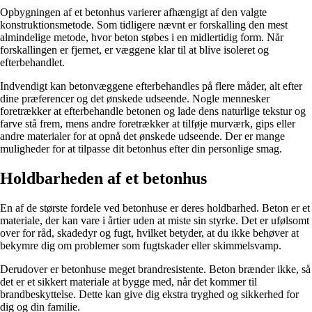
Opbygningen af et betonhus varierer afhængigt af den valgte
konstruktionsmetode. Som tidligere nævnt er forskalling den mest
almindelige metode, hvor beton støbes i en midlertidig form. Når
forskallingen er fjernet, er væggene klar til at blive isoleret og
efterbehandlet.
Indvendigt kan betonvæggene efterbehandles på flere måder, alt efter
dine præferencer og det ønskede udseende. Nogle mennesker
foretrækker at efterbehandle betonen og lade dens naturlige tekstur og
farve stå frem, mens andre foretrækker at tilføje murværk, gips eller
andre materialer for at opnå det ønskede udseende. Der er mange
muligheder for at tilpasse dit betonhus efter din personlige smag.
Holdbarheden af et betonhus
En af de største fordele ved betonhuse er deres holdbarhed. Beton er et
materiale, der kan vare i årtier uden at miste sin styrke. Det er ufølsomt
over for råd, skadedyr og fugt, hvilket betyder, at du ikke behøver at
bekymre dig om problemer som fugtskader eller skimmelsvamp.
Derudover er betonhuse meget brandresistente. Beton brænder ikke, så
det er et sikkert materiale at bygge med, når det kommer til
brandbeskyttelse. Dette kan give dig ekstra tryghed og sikkerhed for
dig og din familie.