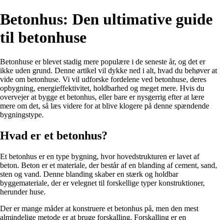
Betonhus: Den ultimative guide
til betonhuse
Betonhuse er blevet stadig mere populære i de seneste år, og det er
ikke uden grund. Denne artikel vil dykke ned i alt, hvad du behøver at
vide om betonhuse. Vi vil udforske fordelene ved betonhuse, deres
opbygning, energieffektivitet, holdbarhed og meget mere. Hvis du
overvejer at bygge et betonhus, eller bare er nysgerrig efter at lære
mere om det, så læs videre for at blive klogere på denne spændende
bygningstype.
Hvad er et betonhus?
Et betonhus er en type bygning, hvor hovedstrukturen er lavet af
beton. Beton er et materiale, der består af en blanding af cement, sand,
sten og vand. Denne blanding skaber en stærk og holdbar
byggemateriale, der er velegnet til forskellige typer konstruktioner,
herunder huse.
Der er mange måder at konstruere et betonhus på, men den mest
almindelige metode er at bruge forskalling. Forskalling er en