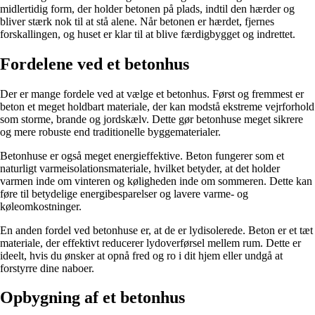
midlertidig form, der holder betonen på plads, indtil den hærder og
bliver stærk nok til at stå alene. Når betonen er hærdet, fjernes
forskallingen, og huset er klar til at blive færdigbygget og indrettet.
Fordelene ved et betonhus
Der er mange fordele ved at vælge et betonhus. Først og fremmest er
beton et meget holdbart materiale, der kan modstå ekstreme vejrforhold
som storme, brande og jordskælv. Dette gør betonhuse meget sikrere
og mere robuste end traditionelle byggematerialer.
Betonhuse er også meget energieffektive. Beton fungerer som et
naturligt varmeisolationsmateriale, hvilket betyder, at det holder
varmen inde om vinteren og køligheden inde om sommeren. Dette kan
føre til betydelige energibesparelser og lavere varme- og
køleomkostninger.
En anden fordel ved betonhuse er, at de er lydisolerede. Beton er et tæt
materiale, der effektivt reducerer lydoverførsel mellem rum. Dette er
ideelt, hvis du ønsker at opnå fred og ro i dit hjem eller undgå at
forstyrre dine naboer.
Opbygning af et betonhus