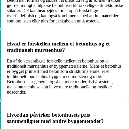
Beton kan formes og støbes i et bredt udvalg af former, hvilket
gør det muligt at tilpasse betonhuset til forskellige arkitektoniske
stilarter. Det kan bearbejdes for at opnå forskellige
overfladefinish og kan også kombineres med andre materialer
som træ, sten eller glas for at skabe en unik æstetik.
Hvad er forskellen mellem et betonhus og et
traditionelt murstenhus?
En af de væsentligste forskelle mellem et betonhus og et
traditionelt murstenhus er byggematerialerne. Mens et betonhus
er bygget primært med beton som strukturmateriale, er et
traditionelt murstenhus bygget med mursten og mørtel.
Betonhuse har generelt også en mere modernistisk æstetik,
mens murstenhuse kan have mere traditionelle og rustikke
udseender.
Hvordan påvirker betonhusets pris
sammenlignet med andre byggemetoder?