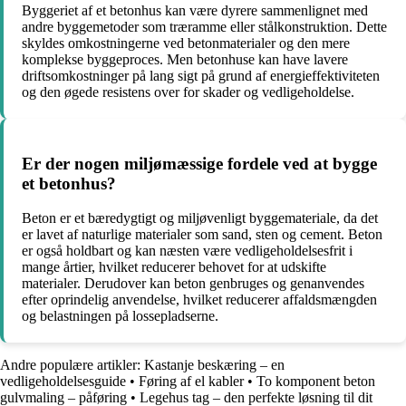
Byggeriet af et betonhus kan være dyrere sammenlignet med
andre byggemetoder som træramme eller stålkonstruktion. Dette
skyldes omkostningerne ved betonmaterialer og den mere
komplekse byggeproces. Men betonhuse kan have lavere
driftsomkostninger på lang sigt på grund af energieffektiviteten
og den øgede resistens over for skader og vedligeholdelse.
Er der nogen miljømæssige fordele ved at bygge
et betonhus?
Beton er et bæredygtigt og miljøvenligt byggemateriale, da det
er lavet af naturlige materialer som sand, sten og cement. Beton
er også holdbart og kan næsten være vedligeholdelsesfrit i
mange årtier, hvilket reducerer behovet for at udskifte
materialer. Derudover kan beton genbruges og genanvendes
efter oprindelig anvendelse, hvilket reducerer affaldsmængden
og belastningen på lossepladserne.
Andre populære artikler:
Kastanje beskæring – en
vedligeholdelsesguide
•
Føring af el kabler
•
To komponent beton
gulvmaling – påføring
•
Legehus tag – den perfekte løsning til dit