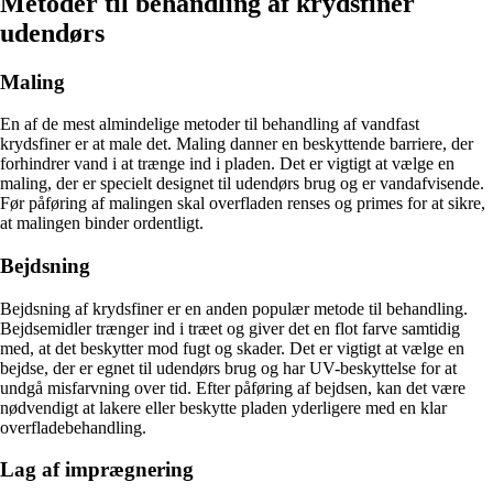
Metoder til behandling af krydsfiner
udendørs
Maling
En af de mest almindelige metoder til behandling af vandfast
krydsfiner er at male det. Maling danner en beskyttende barriere, der
forhindrer vand i at trænge ind i pladen. Det er vigtigt at vælge en
maling, der er specielt designet til udendørs brug og er vandafvisende.
Før påføring af malingen skal overfladen renses og primes for at sikre,
at malingen binder ordentligt.
Bejdsning
Bejdsning af krydsfiner er en anden populær metode til behandling.
Bejdsemidler trænger ind i træet og giver det en flot farve samtidig
med, at det beskytter mod fugt og skader. Det er vigtigt at vælge en
bejdse, der er egnet til udendørs brug og har UV-beskyttelse for at
undgå misfarvning over tid. Efter påføring af bejdsen, kan det være
nødvendigt at lakere eller beskytte pladen yderligere med en klar
overfladebehandling.
Lag af imprægnering