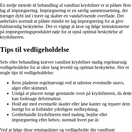
En tredje metode til behandling af vandfast krydsfiner er at påføre flere
lag af imprægnering. Imprægnering er en særlig sammensætning, der
trænger dybt ind i træet og skaber en vandafvisende overflade. Det
anbefales normalt at påføre mindst tre lag imprægnering for at give
fuldstændig beskyttelse. Det er vigtigt at læse og følge instruktionerne
på imprægneringsproduktet nøje for at opnå optimal beskyttelse af
krydsfineren.
Tips til vedligeholdelse
Selv efter behandling kræver vandfast krydsfiner stadig regelmæssig
vedligeholdelse for at sikre lang levetid og optimal beskyttelse. Her er
nogle tips til vedligeholdelse:
Rens pladerne regelmæssigt ved at udrense eventuelle snavs,
alger eller skimmel.
Undgå at placere tunge genstande oven på krydsfineren, da dette
kan forårsage deformation.
Hold øje med eventuelle skader eller løse kanter og reparer dem
hurtigt for at forhindre yderligere nedbrydning.
Genbehandle krydsfineren med maling, bejdse eller
imprægnering efter behov, normalt hvert par år.
Ved at følge disse retningslinjer og vedligeholde din vandfaste