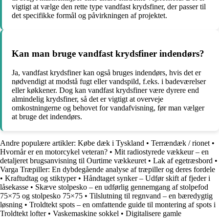
vigtigt at vælge den rette type vandfast krydsfiner, der passer til
det specifikke formål og påvirkningen af projektet.
Kan man bruge vandfast krydsfiner indendørs?
Ja, vandfast krydsfiner kan også bruges indendørs, hvis det er
nødvendigt at modstå fugt eller vandspild, f.eks. i badeværelser
eller køkkener. Dog kan vandfast krydsfiner være dyrere end
almindelig krydsfiner, så det er vigtigt at overveje
omkostningerne og behovet for vandafvisning, før man vælger
at bruge det indendørs.
Andre populære artikler:
Købe dæk i Tyskland
•
Terrændæk / rionet
•
Hvornår er en motorcykel veteran?
•
Mit radiostyrede vækkeur – en
detaljeret brugsanvisning til Ourtime vækkeuret
•
Lak af egetræsbord
•
Varga Træpiller: En dybdegående analyse af træpiller og deres fordele
•
Kraftudtag og stiktyper
•
Håndtaget synker – Udfør skift af fjeder i
låsekasse
•
Skæve stolpesko – en udførlig gennemgang af stolpefod
75×75 og stolpesko 75×75
•
Tilslutning til regnvand – en bæredygtig
løsning
•
Troldtekt spots – en omfattende guide til montering af spots i
Troldtekt lofter
•
Vaskemaskine sokkel
•
Digitalisere gamle