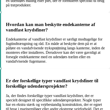
en udendørs maling eller plet, der er formuleret specifikt til brug
på træprodukter.
Hvordan kan man beskytte endekanterne af
vandfast krydsfiner?
Endekanterne af vandfast krydsfiner er særligt modtagelige for
fugtindtrængning og råd. En måde at beskytte dem på er at
påføre en vandafvisende tryksprøjtning langs kanterne, inden de
monteres eller installeres. Derudover kan det være gavnligt at
forsegle endekanterne med en udendørs trælim eller en
vandafvisende fugemasse.
Er der forskellige typer vandfast krydsfiner til
forskellige udendørsprojekter?
Ja, der findes forskellige typer vandfast krydsfiner, der er
specielt designet til specifikke udendørsprojekter. Nogle typer
har en ekstra stærk og vejrbestandig konstruktion, der er egnet
til brug i marinemiljøer eller andre ekstreme vejrforhold. Det er