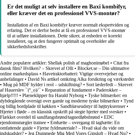
Er det muligt at selv installere en Baxi kombifyr,
eller kræver det en professionel VVS-montør?
Installation af en Baxi kombifyr kræver normalt ekspertviden og
erfaring. Det er derfor bedst at få en professionel VVS-montør
til at udføre installationen. Dette sikrer, at enheden er korrekt
installeret, og at den fungerer optimalt og overholder alle
sikkerhedsforskrifter.
Andre populære artikler:
Shellak polish af maghonimøbel
•
Citat fra
dansk film? Hvilken? – Skrevet af Olli
•
Blocket.se – Din ultimative
online markedsplass
•
Havetraktorbatteri: Vigtige overvejelser og
anbefalinger
•
David Ns artikel omkring Alka forsikring og værksteder
•
Mug på MDF hylder i reol – udskiftning?
•
Sort læderfedt – Skrevet
af Hauerslev ¯(º_o)/¯
•
Reparation af fundament
•
Paderokker –
hjælp!!!!!
•
Plæneklipper fra Harald Nyborg
•
Tyske bilmærker: en
dybdegående oversigt over gamle og moderne tyske bilmærker
•
Tynd
og billig bordplade til køkken
•
Sandblæseudstyr til højtryksrenser
•
Hjerter i fløde – en klassisk opskrift på stegte hjerter med svesker
•
Flækket overdel til sandfangsbrønd/tagnedløbsbrønd
•
EDC
ejendomsmægler trainee
•
Emhætte – overgang til taghætte: En
omfattende guide
•
Fjerne fyldmateriale? – Hvad skal du vide om
indskudsler?
•
Jeg Dummede Mig Med Vores Gipsloft – Hvad Nu?
•