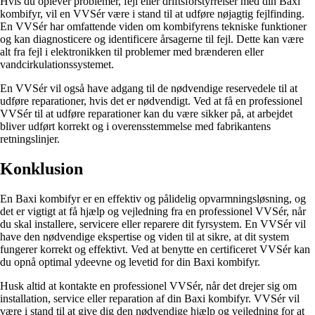
Hvis du oplever problemer, fejl eller driftsforstyrrelser med din Baxi
kombifyr, vil en VVSér være i stand til at udføre nøjagtig fejlfinding.
En VVSér har omfattende viden om kombifyrens tekniske funktioner
og kan diagnosticere og identificere årsagerne til fejl. Dette kan være
alt fra fejl i elektronikken til problemer med brænderen eller
vandcirkulationssystemet.
En VVSér vil også have adgang til de nødvendige reservedele til at
udføre reparationer, hvis det er nødvendigt. Ved at få en professionel
VVSér til at udføre reparationer kan du være sikker på, at arbejdet
bliver udført korrekt og i overensstemmelse med fabrikantens
retningslinjer.
Konklusion
En Baxi kombifyr er en effektiv og pålidelig opvarmningsløsning, og
det er vigtigt at få hjælp og vejledning fra en professionel VVSér, når
du skal installere, servicere eller reparere dit fyrsystem. En VVSér vil
have den nødvendige ekspertise og viden til at sikre, at dit system
fungerer korrekt og effektivt. Ved at benytte en certificeret VVSér kan
du opnå optimal ydeevne og levetid for din Baxi kombifyr.
Husk altid at kontakte en professionel VVSér, når det drejer sig om
installation, service eller reparation af din Baxi kombifyr. VVSér vil
være i stand til at give dig den nødvendige hjælp og vejledning for at