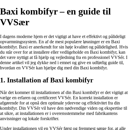
Baxi kombifyr – en guide til
VVSær
I dagens moderne hjem er det vigtigt at have et effektivt og pålideligt
opvarmningssystem. En af de mest populære løsninger er en Baxi
kombifyr. Baxi er anerkendt for sin høje kvalitet og pålidelighed. Hvis
du står over for at installere eller vedligeholde en Baxi kombifyr, kan
det være nyttigt at få hjælp og vejledning fra en professionel VVSér. I
denne artikel vil jeg dykke ned i emnet og give en udførlig guide til,
hvordan en VVSér kan hjælpe dig med din Baxi kombifyr.
1. Installation af Baxi kombifyr
Når det kommer til installationen af din Baxi kombifyr er det vigtigt at
vælge en erfaren og certificeret VVSér. En korrekt installation er
afgørende for at opnå den optimale ydeevne og effektivitet fra din
kombifyr. Din VVSér vil have den nødvendige viden og ekspertise til
at sikre, at installationen er i overensstemmelse med fabrikantens
anvisninger og lokale forskrifter.
Under installationen vil en VVSér først og fremmest sørge for, at alle