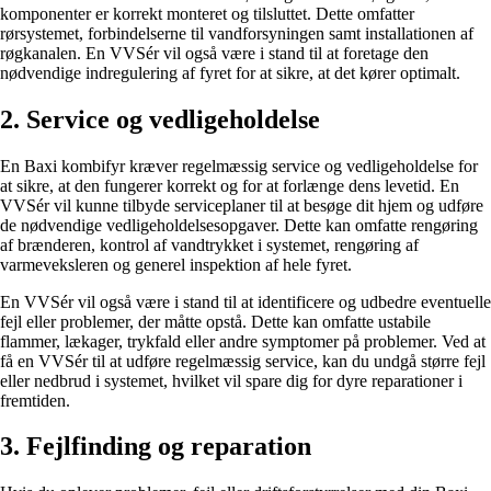
komponenter er korrekt monteret og tilsluttet. Dette omfatter
rørsystemet, forbindelserne til vandforsyningen samt installationen af
røgkanalen. En VVSér vil også være i stand til at foretage den
nødvendige indregulering af fyret for at sikre, at det kører optimalt.
2. Service og vedligeholdelse
En Baxi kombifyr kræver regelmæssig service og vedligeholdelse for
at sikre, at den fungerer korrekt og for at forlænge dens levetid. En
VVSér vil kunne tilbyde serviceplaner til at besøge dit hjem og udføre
de nødvendige vedligeholdelsesopgaver. Dette kan omfatte rengøring
af brænderen, kontrol af vandtrykket i systemet, rengøring af
varmeveksleren og generel inspektion af hele fyret.
En VVSér vil også være i stand til at identificere og udbedre eventuelle
fejl eller problemer, der måtte opstå. Dette kan omfatte ustabile
flammer, lækager, trykfald eller andre symptomer på problemer. Ved at
få en VVSér til at udføre regelmæssig service, kan du undgå større fejl
eller nedbrud i systemet, hvilket vil spare dig for dyre reparationer i
fremtiden.
3. Fejlfinding og reparation