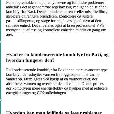
For at opretholde en optimal ydeevne og forhindre problemer
anbefales det at gennemføre regelmæssig vedligeholdelse af en
kombifyr fra Baxi. Dette inkluderer at rense eller udskifte filtre,
inspicere og rengøre brænderen, kontrollere og justere
gasindstillingerne, og sørge for regelmæssig eftersyn af den
samlede enhed. Det anbefales også at få en professionel VVS-
montør til at aflæse og kontrollere enheden mindst en gang om
året.
Hvad er en kondenserende kombifyr fra Baxi, og
hvordan fungerer den?
En kondenserende kombifyr fra Baxi er en mere avanceret type
kombifyr, der udnytter varmen fra røggasserne til at varme
vandet op. Dette gøres ved hjælp af en varmeveksler, der
absorberer varmen og overfører den til vandet. Denne proces
gør kombifyren mere energieffektiv og hjælper med at reducere
energiforbruget og CO2-udledningen.
Hvordan kan man fejlfinde og løse problemer