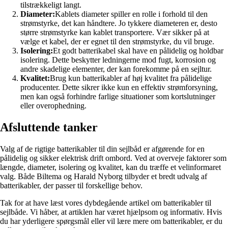
tilstrækkeligt langt.
Diameter:
Kablets diameter spiller en rolle i forhold til den
strømstyrke, det kan håndtere. Jo tykkere diameteren er, desto
større strømstyrke kan kablet transportere. Vær sikker på at
vælge et kabel, der er egnet til den strømstyrke, du vil bruge.
Isolering:
Et godt batterikabel skal have en pålidelig og holdbar
isolering. Dette beskytter ledningerne mod fugt, korrosion og
andre skadelige elementer, der kan forekomme på en sejltur.
Kvalitet:
Brug kun batterikabler af høj kvalitet fra pålidelige
producenter. Dette sikrer ikke kun en effektiv strømforsyning,
men kan også forhindre farlige situationer som kortslutninger
eller overophedning.
Afsluttende tanker
Valg af de rigtige batterikabler til din sejlbåd er afgørende for en
pålidelig og sikker elektrisk drift ombord. Ved at overveje faktorer som
længde, diameter, isolering og kvalitet, kan du træffe et velinformaret
valg. Både Biltema og Harald Nyborg tilbyder et bredt udvalg af
batterikabler, der passer til forskellige behov.
Tak for at have læst vores dybdegående artikel om batterikabler til
sejlbåde. Vi håber, at artiklen har været hjælpsom og informativ. Hvis
du har yderligere spørgsmål eller vil lære mere om batterikabler, er du