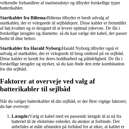
velkendte forhandlere af marineudstyr og tilbyder forskellige typer
batterikabler.
Startkabler fra Biltema:
Biltema tilbyder et bredt udvalg af
startkabler, der er velegnede til sejlbådejere. Disse kabler er fremstillet
af høj kvalitet og er designet til at levere optimal ydeevne. De fås i
forskellige længder og diametre, så du kan vælge det kabel, der passer
bedst til dine behov.
Startkabler fra Harald Nyborg:
Harald Nyborg tilbyder også et
udvalg af startkabler, der er velegnede til brug ombord på en sejlbåd.
Disse kabler er kendt for deres holdbarhed og pålidelighed. De fås i
forskellige længder og styrker, så du kan finde den rette kombination
for din sejlbåd.
Faktorer at overveje ved valg af
batterikabler til sejlbåd
Når du vælger batterikabler til din sejlbåd, er der flere vigtige faktorer,
du bør overveje:
Længde:
Vælg et kabel med en passende længde til at nå fra
batteriet til de elektriske enheder, du ønsker at forbinde. Det
anbefales at måle afstanden på forhånd for at sikre, at kablet er