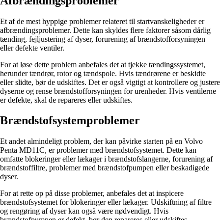
Afbrændingsproblemer
Et af de mest hyppige problemer relateret til startvanskeligheder er
afbrændingsproblemer. Dette kan skyldes flere faktorer såsom dårlig
tænding, fejljustering af dyser, forurening af brændstofforsyningen
eller defekte ventiler.
For at løse dette problem anbefales det at tjekke tændingssystemet,
herunder tændrør, rotor og tændspole. Hvis tændrørene er beskidte
eller slidte, bør de udskiftes. Det er også vigtigt at kontrollere og justere
dyserne og rense brændstofforsyningen for urenheder. Hvis ventilerne
er defekte, skal de repareres eller udskiftes.
Brændstofsystemproblemer
Et andet almindeligt problem, der kan påvirke starten på en Volvo
Penta MD11C, er problemer med brændstofsystemet. Dette kan
omfatte blokeringer eller lækager i brændstofslangerne, forurening af
brændstoffiltre, problemer med brændstofpumpen eller beskadigede
dyser.
For at rette op på disse problemer, anbefales det at inspicere
brændstofsystemet for blokeringer eller lækager. Udskiftning af filtre
og rengøring af dyser kan også være nødvendigt. Hvis
brændstofpumpen er defekt, bør den repareres eller udskiftes.