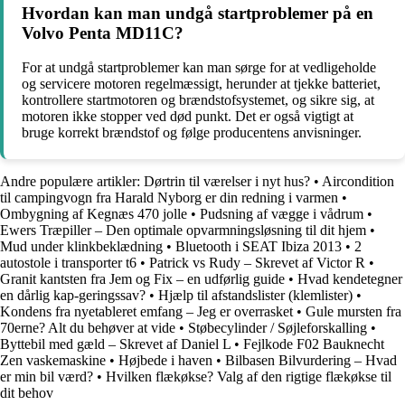
Hvordan kan man undgå startproblemer på en
Volvo Penta MD11C?
For at undgå startproblemer kan man sørge for at vedligeholde
og servicere motoren regelmæssigt, herunder at tjekke batteriet,
kontrollere startmotoren og brændstofsystemet, og sikre sig, at
motoren ikke stopper ved død punkt. Det er også vigtigt at
bruge korrekt brændstof og følge producentens anvisninger.
Andre populære artikler:
Dørtrin til værelser i nyt hus?
•
Aircondition
til campingvogn fra Harald Nyborg er din redning i varmen
•
Ombygning af Kegnæs 470 jolle
•
Pudsning af vægge i vådrum
•
Ewers Træpiller – Den optimale opvarmningsløsning til dit hjem
•
Mud under klinkbeklædning
•
Bluetooth i SEAT Ibiza 2013
•
2
autostole i transporter t6
•
Patrick vs Rudy – Skrevet af Victor R
•
Granit kantsten fra Jem og Fix – en udførlig guide
•
Hvad kendetegner
en dårlig kap-geringssav?
•
Hjælp til afstandslister (klemlister)
•
Kondens fra nyetableret emfang – Jeg er overrasket
•
Gule mursten fra
70erne? Alt du behøver at vide
•
Støbecylinder / Søjleforskalling
•
Byttebil med gæld – Skrevet af Daniel L
•
Fejlkode F02 Bauknecht
Zen vaskemaskine
•
Højbede i haven
•
Bilbasen Bilvurdering – Hvad
er min bil værd?
•
Hvilken flækøkse? Valg af den rigtige flækøkse til
dit behov