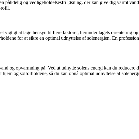
n pålidelig og vedligeholdelsesfri løsning, der kan give dig varmt vand 
ofil.
vigtigt at tage hensyn til flere faktorer, herunder tagets orientering og
holdene for at sikre en optimal udnyttelse af solenergien. En professione
vand og opvarmning på. Ved at udnytte solens energi kan du reducere d
jem og solforholdene, så du kan opnå optimal udnyttelse af solenergien.