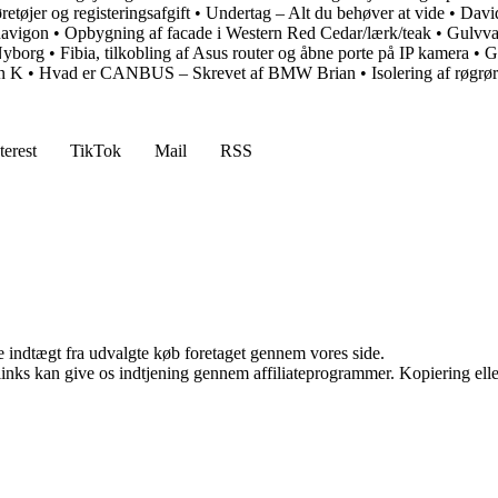
retøjer og registeringsafgift
•
Undertag – Alt du behøver at vide
•
David
navigon
•
Opbygning af facade i Western Red Cedar/lærk/teak
•
Gulvva
Nyborg
•
Fibia, tilkobling af Asus router og åbne porte på IP kamera
•
G
an K
•
Hvad er CANBUS – Skrevet af BMW Brian
•
Isolering af røgrør
terest
TikTok
Mail
RSS
e indtægt fra udvalgte køb foretaget gennem vores side.
 links kan give os indtjening gennem affiliateprogrammer. Kopiering elle