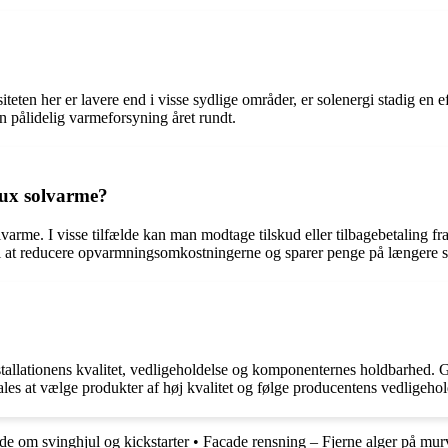
teten her er lavere end i visse sydlige områder, er solenergi stadig en 
 pålidelig varmeforsyning året rundt.
lux solvarme?
varme. I visse tilfælde kan man modtage tilskud eller tilbagebetaling fra
l at reducere opvarmningsomkostningerne og sparer penge på længere s
stallationens kvalitet, vedligeholdelse og komponenternes holdbarhed. G
es at vælge produkter af høj kvalitet og følge producentens vedligehold
de om svinghjul og kickstarter
•
Facade rensning – Fjerne alger på mu