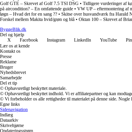
Golf GTE – Skrevet af Golf 7.5 TSI DSG
•
Tidligere vurderinger af kø
på aircondition? – En omfattende guide
•
VW UP – eftermontering af 
løgn – Hvad det for en sang ??
•
Skitse over husvandværk fra Harald 
Forskel mellem Makita hvid/grøn og blå
•
Oktan 100 – Skrevet af Bri
ByggeBlik.dk
Del og hjælp
X
Facebook
Instagram
LinkedIn
YouTube
Pin
Lær os at kende
Kontakt os
Presse
Reklame
Bruger
Nyhedsbrevet
Samarbejde
Del et tip
© Ophavsretligt beskyttet materiale.
© Ophavsretligt beskyttet indhold. Vi er affiliatepartner og kan modtag
© Vi forbeholder os alle rettigheder til materialet på denne side. Nogle
Egne links
Sidenavigation
Indlæg
Dataarkiv
Skrivehjørne
Opdateringsstrøm