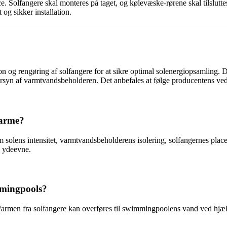
ce. Solfangere skal monteres på taget, og kølevæske-rørene skal tilslutt
 og sikker installation.
n og rengøring af solfangere for at sikre optimal solenergiopsamling.
rsyn af varmtvandsbeholderen. Det anbefales at følge producentens vedl
varme?
om solens intensitet, varmtvandsbeholderens isolering, solfangernes plac
s ydeevne.
mmingpools?
armen fra solfangere kan overføres til swimmingpoolens vand ved hjæl