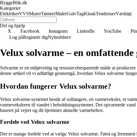
ByggeBlik.dk
Kategorier
Elektriker
VVS
Murer
Tømrer
Maler
Gulv
Tag
Kloak
Tendenser
Værktøj
Del og hjælp
X
Facebook
Instagram
LinkedIn
YouTube
Pin
Log på
Registrér dig
Nyhedsbrev
Velux solvarme – en omfattende g
Solvarme er en miljøvenlig og ressourcebesparende måde at producere 
denne artikel vil vi udførligt gennemgå, hvordan Velux solvarme funger
Hvordan fungerer Velux solvarme?
Velux solvarme-systemet består af solfangere, en varmeveksler, et va
varmeveksleren til vandet i beholdningssystemet. Det opvarmede vand k
baseret på vejret og dit hjemmes aktuelle varmebehov.
Fordele ved Velux solvarme
Der er mange fordele ved at vælge Velux solvarme. Først og fremmest ka