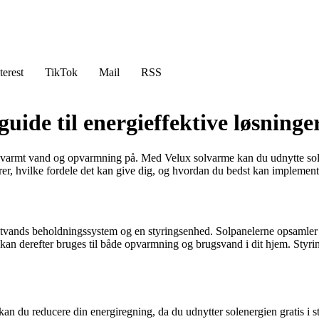
terest
TikTok
Mail
RSS
uide til energieffektive løsninge
varmt vand og opvarmning på. Med Velux solvarme kan du udnytte solens
er, hvilke fordele det kan give dig, og hvordan du bedst kan implemente
rmtvands beholdningssystem og en styringsenhed. Solpanelerne opsamler
an derefter bruges til både opvarmning og brugsvand i dit hjem. Styri
n du reducere din energiregning, da du udnytter solenergien gratis i s