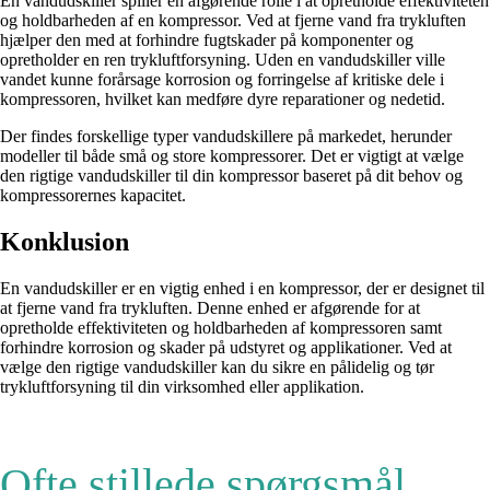
En vandudskiller spiller en afgørende rolle i at opretholde effektiviteten
og holdbarheden af en kompressor. Ved at fjerne vand fra trykluften
hjælper den med at forhindre fugtskader på komponenter og
opretholder en ren trykluftforsyning. Uden en vandudskiller ville
vandet kunne forårsage korrosion og forringelse af kritiske dele i
kompressoren, hvilket kan medføre dyre reparationer og nedetid.
Der findes forskellige typer vandudskillere på markedet, herunder
modeller til både små og store kompressorer. Det er vigtigt at vælge
den rigtige vandudskiller til din kompressor baseret på dit behov og
kompressorernes kapacitet.
Konklusion
En vandudskiller er en vigtig enhed i en kompressor, der er designet til
at fjerne vand fra trykluften. Denne enhed er afgørende for at
opretholde effektiviteten og holdbarheden af kompressoren samt
forhindre korrosion og skader på udstyret og applikationer. Ved at
vælge den rigtige vandudskiller kan du sikre en pålidelig og tør
trykluftforsyning til din virksomhed eller applikation.
Ofte stillede spørgsmål