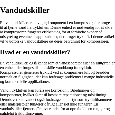
Vandudskiller
En vandudskiller er en vigtig komponent i en kompressor, der bruges
til at fjerne vand fra trykluften. Denne enhed er nødvendig for at sikre,
at kompressoren fungerer effektivt og for at forhindre skader på
udstyret og eventuelle applikationer, der bruger trykluft. I denne artikel
vil vi udforske vandudskillere og deres betydning for kompressorer.
Hvad er en vandudskiller?
En vandudskiller, også kendt som et vandseparator eller en lufttørrer, er
en enhed, der bruges til at adskille vanddamp fra trykluft.
Kompressorer genererer trykluft ved at komprimere luft og besidder
normalt en fugtighed, der kan forårsage problemer i mange industrielle
og kommercielle applikationer.
Vand i trykluften kan forårsage korrosion i rørledninger og
komponenter, hvilket fører til kostbare reparationer og udskiftning.
Derudover kan vandet også forårsage, at udstyr som tryklufthammere
eller malerpistoler fungerer dårligt eller slet ikke fungerer. En
vandudskiller fjerner effektivt vandet for at opretholde en ren, tør og
pålidelig trykluftforsyning.