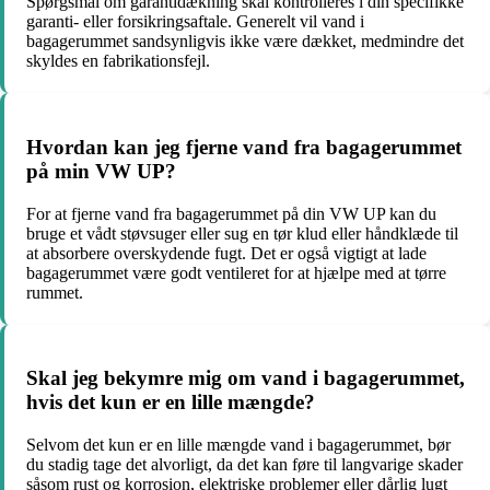
Spørgsmål om garantidækning skal kontrolleres i din specifikke
garanti- eller forsikringsaftale. Generelt vil vand i
bagagerummet sandsynligvis ikke være dækket, medmindre det
skyldes en fabrikationsfejl.
Hvordan kan jeg fjerne vand fra bagagerummet
på min VW UP?
For at fjerne vand fra bagagerummet på din VW UP kan du
bruge et vådt støvsuger eller sug en tør klud eller håndklæde til
at absorbere overskydende fugt. Det er også vigtigt at lade
bagagerummet være godt ventileret for at hjælpe med at tørre
rummet.
Skal jeg bekymre mig om vand i bagagerummet,
hvis det kun er en lille mængde?
Selvom det kun er en lille mængde vand i bagagerummet, bør
du stadig tage det alvorligt, da det kan føre til langvarige skader
såsom rust og korrosion, elektriske problemer eller dårlig lugt