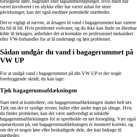
forseglede døre, bagruder eller tagsammenføjninger. Hvis bilen har
været involveret i en ulykke eller har været udsat for store
påvirkninger, kan det også medføre potentielle utætheder.
Det er vigtigt at nævne, at årsagen til vand i bagagerummet kan variere
fra bil til bil. Hvis problemet vedvarer, og du ikke kan finde en åbenbar
kilde til lækagen, anbefales det at kontakte en professionel mekaniker
eller VW-forhandler for at få undersøgt og løst problemet.
Sådan undgår du vand i bagagerummet på
VW UP
For at undgå vand i bagagerummet på din VW UP er der nogle
forebyggende skridt, du kan tage:
Tjek bagagerumsafdækningen
Start med at kontrollere, om bagagerumsafdækningen slutter helt tæt.
Tjek om der er synlige revner, huller eller andre tegn på slitage. Hvis
du finder problemer, kan det være nødvendigt at udskifte
bagagerumsafdækningen for at opretholde en tæt forsegling. Vær også
opmærksom på, om bagagerumsafdækningen er monteret korrekt, og
om der er nogen løse eller beskadigede dele, der kan bidrage til
utætheder.