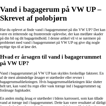
Vand i bagagerum på VW UP –
Skrevet af polobjørn
Har du oplevet at finde vand i bagagerummet på din VW UP? Det kan
være en irriterende og frustrerende oplevelse, der kan medføre skader
på din bil og dit bagageindhold. I denne artikel vil vi se nærmere på
problemet med vand i bagagerummet på VW UP og give dig nogle
nyttige tips til at løse det.
Hvad er årsagen til vand i bagagerummet
på VW UP?
Vand i bagagerummet på VW UP kan skyldes forskellige faktorer. En
af de mest almindelige årsager er utætheder eller revner i
bagagerumsafdækningen. Hvis bagagerumsafdækningen ikke slutter
helt tæt, kan vand fra regn eller vask trænge ind i bagagerummet og
forårsage fugtskader.
En anden mulig årsag er utætheder i bilens karrosseri, som kan tillade
vand at trænge ind i bagagerummet. Dette kan være resultatet af dårligt