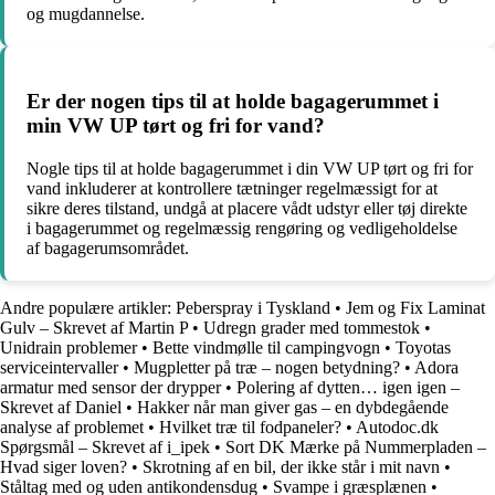
og mugdannelse.
Er der nogen tips til at holde bagagerummet i
min VW UP tørt og fri for vand?
Nogle tips til at holde bagagerummet i din VW UP tørt og fri for
vand inkluderer at kontrollere tætninger regelmæssigt for at
sikre deres tilstand, undgå at placere vådt udstyr eller tøj direkte
i bagagerummet og regelmæssig rengøring og vedligeholdelse
af bagagerumsområdet.
Andre populære artikler:
Peberspray i Tyskland
•
Jem og Fix Laminat
Gulv – Skrevet af Martin P
•
Udregn grader med tommestok
•
Unidrain problemer
•
Bette vindmølle til campingvogn
•
Toyotas
serviceintervaller
•
Mugpletter på træ – nogen betydning?
•
Adora
armatur med sensor der drypper
•
Polering af dytten… igen igen –
Skrevet af Daniel
•
Hakker når man giver gas – en dybdegående
analyse af problemet
•
Hvilket træ til fodpaneler?
•
Autodoc.dk
Spørgsmål – Skrevet af i_ipek
•
Sort DK Mærke på Nummerpladen –
Hvad siger loven?
•
Skrotning af en bil, der ikke står i mit navn
•
Ståltag med og uden antikondensdug
•
Svampe i græsplænen
•