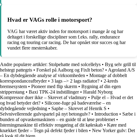
Hvad er VAGs rolle i motorsport?
VAG har været aktiv inden for motorsport i mange år og har
deltaget i forskellige discipliner som f.eks. rally, endurance
racing og touring car racing. De har opnået stor succes og har
vundet flere mesterskaber.
Andre populære artikler:
Stolpehatte med solcellelys
•
Byg selv grill til
helstegt pattegris
•
Forskel på Aalborg og FixIt beton?
•
Agroland A/S
– En dybdegående analyse af virksomheden
•
Montage af dobbelt
korrespondanceafbryder
•
3 lags –> 2 lags radiator?
•
2-kreds
bremsesystem
•
Pioneer med flip skærm
•
Bygning af din egen
stripperstang
•
Baxi TPK-24 indstillinger
•
Harald Nyborg
Kompressor duer ikke – Skrevet af vladmury
•
Pulje el – Hvad er det
og hvad betyder det?
•
Silicone-fuge på badeværelse – en
dybdegående vejledning
•
Saphe – Skrevet af Henrik S
•
Selvnivellerende gulvspartel på nyt betongulv?
•
Introduction
•
Sæbe i
bunden af opvaskemaskinen – en guide til at løse problemet
•
Isterningmaskine til effektiv rengøring af dit køleskab
•
Køre med
knækket fjeder – Tegn på defekt fjeder i bilen
•
New Yorker gulv: Det
rå look til dit hjem