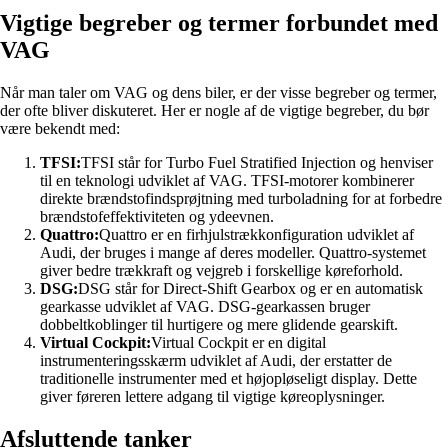
Vigtige begreber og termer forbundet med
VAG
Når man taler om VAG og dens biler, er der visse begreber og termer,
der ofte bliver diskuteret. Her er nogle af de vigtige begreber, du bør
være bekendt med:
TFSI:
TFSI står for Turbo Fuel Stratified Injection og henviser
til en teknologi udviklet af VAG. TFSI-motorer kombinerer
direkte brændstofindsprøjtning med turboladning for at forbedre
brændstofeffektiviteten og ydeevnen.
Quattro:
Quattro er en firhjulstrækkonfiguration udviklet af
Audi, der bruges i mange af deres modeller. Quattro-systemet
giver bedre trækkraft og vejgreb i forskellige køreforhold.
DSG:
DSG står for Direct-Shift Gearbox og er en automatisk
gearkasse udviklet af VAG. DSG-gearkassen bruger
dobbeltkoblinger til hurtigere og mere glidende gearskift.
Virtual Cockpit:
Virtual Cockpit er en digital
instrumenteringsskærm udviklet af Audi, der erstatter de
traditionelle instrumenter med et højopløseligt display. Dette
giver føreren lettere adgang til vigtige køreoplysninger.
Afsluttende tanker