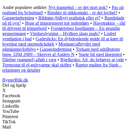
Andre populære artikler:
Nyt trappehul – er det stort nok?
•
Pas på
rugbrød fra Schulstad!
•
Bimåler til stikkontakt – er det lovligt?
•
Garageindretning
•
Bildrøm (bilbyt) realistisk eller ej?
•
Bundplade
på til syn?
•
Brug af imprægneret træ indendørs
•
Havetraktor – råd
til drivrem til klippebord
•
Forstørrelses bordlampe – En grundig
gennemgang
•
Vindueslysning – Hvilken slags puds?
•
Lodret
ventilation i bad
•
Gadeslicks: En dybdegående guide til at køre til
hverdag med sportsslickdæk
•
Montage/afbryder med
glimlampe/loftslys
•
Garageindretning
•
Trekant med udråbstegn
bmw 320d 2009 – Skrevet af Anders N
•
Starte bil med låsepistol
•
Dårlige (gammel) afløb i væg
•
Bjælkesko: Alt, du behøver at vide
•
Termostat til el-gulvvarme skal skiftes
•
Raptor maling fra Stark –
erfaringer og detaljer
ByggeBlik.dk
Del og hjælp
X
Facebook
Instagram
LinkedIn
YouTube
Pinterest
TikTok
Mail