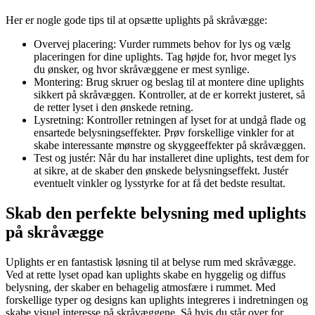
Her er nogle gode tips til at opsætte uplights på skråvægge:
Overvej placering: Vurder rummets behov for lys og vælg
placeringen for dine uplights. Tag højde for, hvor meget lys
du ønsker, og hvor skråvæggene er mest synlige.
Montering: Brug skruer og beslag til at montere dine uplights
sikkert på skråvæggen. Kontroller, at de er korrekt justeret, så
de retter lyset i den ønskede retning.
Lysretning: Kontroller retningen af lyset for at undgå flade og
ensartede belysningseffekter. Prøv forskellige vinkler for at
skabe interessante mønstre og skyggeeffekter på skråvæggen.
Test og justér: Når du har installeret dine uplights, test dem for
at sikre, at de skaber den ønskede belysningseffekt. Justér
eventuelt vinkler og lysstyrke for at få det bedste resultat.
Skab den perfekte belysning med uplights
på skråvægge
Uplights er en fantastisk løsning til at belyse rum med skråvægge.
Ved at rette lyset opad kan uplights skabe en hyggelig og diffus
belysning, der skaber en behagelig atmosfære i rummet. Med
forskellige typer og designs kan uplights integreres i indretningen og
skabe visuel interesse på skråvæggene. Så hvis du står over for