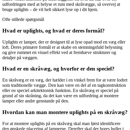
udfordringen med at belyse et rum med skråvægge, så overvej at
bruge uplights – de vil helt sikkert lyse op i dit hjem.
Ofte stillede spørgsmål
Hvad er uplights, og hvad er deres formål?
Uplights er lamper, der er designet til at lyse opad mod en væg eller
loft. Deres primære formål er at skabe en stemningsfuld belysning
og give rummet en visuel effekt ved at fremhæve strukturer og
detaljer på væggen.
Hvad er en skråvæg, og hvorfor er den speciel?
En skråvæg er en væg, der hælder i en vinkel frem for at være lodret
som traditionelle vægge. Den kan være en del af en tagkonstruktion
eller en speciel arkitektonisk funktion. En skråvæg er speciel på
grund af sin skråning, da det kan være en udfordring at montere
lamper eller andre genstande på den.
Hvordan kan man montere uplights på en skråvæg?
For at montere uplights på en skråvæg skal man først identificere
den ønskede placering af lamperne. Derefter skal der bores huller i