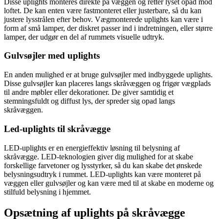
Disse uplights monteres direkte på væggen og retter lyset opad mod
loftet. De kan enten være fastmonteret eller justerbare, så du kan
justere lysstrålen efter behov. Vægmonterede uplights kan være i
form af små lamper, der diskret passer ind i indretningen, eller større
lamper, der udgør en del af rummets visuelle udtryk.
Gulvsøjler med uplights
En anden mulighed er at bruge gulvsøjler med indbyggede uplights.
Disse gulvsøjler kan placeres langs skråvæggen og frigør vægplads
til andre møbler eller dekorationer. De giver samtidig et
stemningsfuldt og diffust lys, der spreder sig opad langs
skråvæggen.
Led-uplights til skråvægge
LED-uplights er en energieffektiv løsning til belysning af
skråvægge. LED-teknologien giver dig mulighed for at skabe
forskellige farvetoner og lysstyrker, så du kan skabe det ønskede
belysningsudtryk i rummet. LED-uplights kan være monteret på
væggen eller gulvsøjler og kan være med til at skabe en moderne og
stilfuld belysning i hjemmet.
Opsætning af uplights på skråvægge