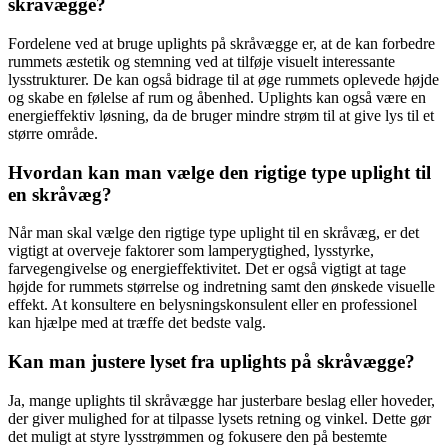
skråvægge?
Fordelene ved at bruge uplights på skråvægge er, at de kan forbedre
rummets æstetik og stemning ved at tilføje visuelt interessante
lysstrukturer. De kan også bidrage til at øge rummets oplevede højde
og skabe en følelse af rum og åbenhed. Uplights kan også være en
energieffektiv løsning, da de bruger mindre strøm til at give lys til et
større område.
Hvordan kan man vælge den rigtige type uplight til
en skråvæg?
Når man skal vælge den rigtige type uplight til en skråvæg, er det
vigtigt at overveje faktorer som lamperygtighed, lysstyrke,
farvegengivelse og energieffektivitet. Det er også vigtigt at tage
højde for rummets størrelse og indretning samt den ønskede visuelle
effekt. At konsultere en belysningskonsulent eller en professionel
kan hjælpe med at træffe det bedste valg.
Kan man justere lyset fra uplights på skråvægge?
Ja, mange uplights til skråvægge har justerbare beslag eller hoveder,
der giver mulighed for at tilpasse lysets retning og vinkel. Dette gør
det muligt at styre lysstrømmen og fokusere den på bestemte