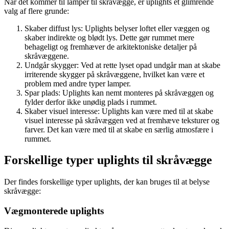
Når det kommer til lamper til skråvægge, er uplights et glimrende
valg af flere grunde:
Skaber diffust lys: Uplights belyser loftet eller væggen og
skaber indirekte og blødt lys. Dette gør rummet mere
behageligt og fremhæver de arkitektoniske detaljer på
skråvæggene.
Undgår skygger: Ved at rette lyset opad undgår man at skabe
irriterende skygger på skråvæggene, hvilket kan være et
problem med andre typer lamper.
Spar plads: Uplights kan nemt monteres på skråvæggen og
fylder derfor ikke unødig plads i rummet.
Skaber visuel interesse: Uplights kan være med til at skabe
visuel interesse på skråvæggen ved at fremhæve teksturer og
farver. Det kan være med til at skabe en særlig atmosfære i
rummet.
Forskellige typer uplights til skråvægge
Der findes forskellige typer uplights, der kan bruges til at belyse
skråvægge:
Vægmonterede uplights