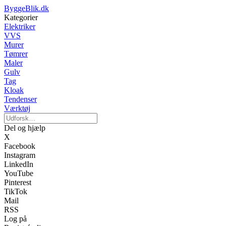
ByggeBlik.dk
Kategorier
Elektriker
VVS
Murer
Tømrer
Maler
Gulv
Tag
Kloak
Tendenser
Værktøj
Del og hjælp
X
Facebook
Instagram
LinkedIn
YouTube
Pinterest
TikTok
Mail
RSS
Log på