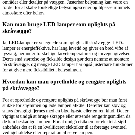
områder eller detaljer på væggen. Justerbar belysning kan være en
fordel for at skabe forskellige belysningsscener og tilpasse rummets
atmosfære efter behov.
Kan man bruge LED-lamper som uplights på
skråvægge?
Ja, LED-lamper er velegnede som uplights til skråvægge. LED-
lamper er energieffektive, har lang levetid og giver en bred vifte af
lysvalg, herunder forskellige farvetemperaturer og farvegengivelser.
Deres små størrelse og fleksible design gør dem nemme at montere
på skråvægge, og mange LED-lamper har også justerbare funktioner
for at give mere fleksibilitet i belysningen.
Hvordan kan man opretholde og rengøre uplights
på skråvægge?
For at opretholde og rengøre uplights på skråvægge bør man først
slukke for strømmen og lade lampen afkøle. Derefter kan støv og
snavs forsigtigt fjernes med en blød børste eller en ren klud. Det er
vigtigt at undgå at bruge skrappe eller ætsende rengøringsmidler, da
de kan beskadige lampen. For at undgå risikoen for elektrisk stød
anbefales det at få en kvalificeret elektriker til at foretage eventuel
vedligeholdelse eller reparation af selve lampen.