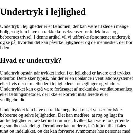
Undertryk i lejlighed
Undertryk i lejligheder er et fænomen, der kan være til stede i mange
boliger og kan have en række konsekvenser for indeklimaet og
beboernes trivsel. I denne artikel vil vi udforske fænomenet undertryk
og se på, hvordan det kan påvirke lejligheder og de mennesker, der bor
i dem.
Hvad er undertryk?
Undertryk opstår, når trykket inden i en lejlighed er lavere end trykket
udenfor. Dette sker typisk, når der er en ubalance i ventilationssystemet
eller hvis der er utætheder i lejlighedens forseglinger og vinduer.
Undertrykket kan også være forårsaget af mekaniske ventilationsanlæg
eller tætningsmetoder, der ikke er korrekt installerede eller
vedligeholdte.
Undertrykket kan have en række negative konsekvenser for både
beboerne og selve lejligheden. Det kan medføre, at røg og lugt fra
andre lejligheder trækker ind i rummet, hvilket kan være forstyrrende
og sundhedsskadeligt. Derudover kan undertryk få luften til at føles
tung og indelukket, og det kan forværre symptomer hos personer med