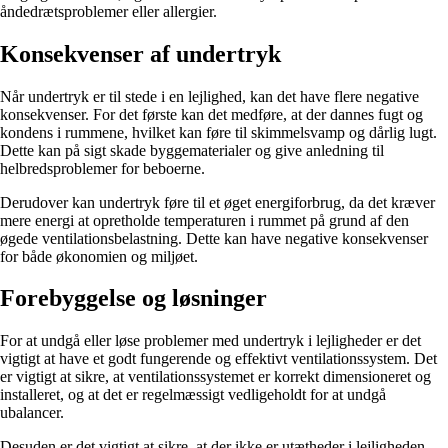
åndedrætsproblemer eller allergier.
Konsekvenser af undertryk
Når undertryk er til stede i en lejlighed, kan det have flere negative
konsekvenser. For det første kan det medføre, at der dannes fugt og
kondens i rummene, hvilket kan føre til skimmelsvamp og dårlig lugt.
Dette kan på sigt skade byggematerialer og give anledning til
helbredsproblemer for beboerne.
Derudover kan undertryk føre til et øget energiforbrug, da det kræver
mere energi at opretholde temperaturen i rummet på grund af den
øgede ventilationsbelastning. Dette kan have negative konsekvenser
for både økonomien og miljøet.
Forebyggelse og løsninger
For at undgå eller løse problemer med undertryk i lejligheder er det
vigtigt at have et godt fungerende og effektivt ventilationssystem. Det
er vigtigt at sikre, at ventilationssystemet er korrekt dimensioneret og
installeret, og at det er regelmæssigt vedligeholdt for at undgå
ubalancer.
Desuden er det vigtigt at sikre, at der ikke er utætheder i lejligheden,