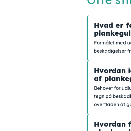
Hvad er f
plankegul
Formålet med udl
beskadigelser f
Hvordan i
af planke
Behovet for udlu
tegn på beskadig
overfladen af gu
Hvordan f