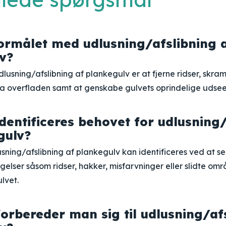
ormålet med udlusning/afslibning 
v?
usning/afslibning af plankegulv er at fjerne ridser, skr
ra overfladen samt at genskabe gulvets oprindelige udse
dentificeres behovet for udlusning/
gulv?
sning/afslibning af plankegulv kan identificeres ved at se 
elser såsom ridser, hakker, misfarvninger eller slidte om
lvet.
orbereder man sig til udlusning/afs