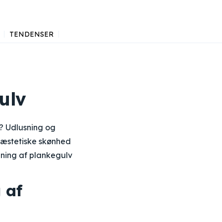
TENDENSER
ulv
d? Udlusning og
s æstetiske skønhed
ibning af plankegulv
 af