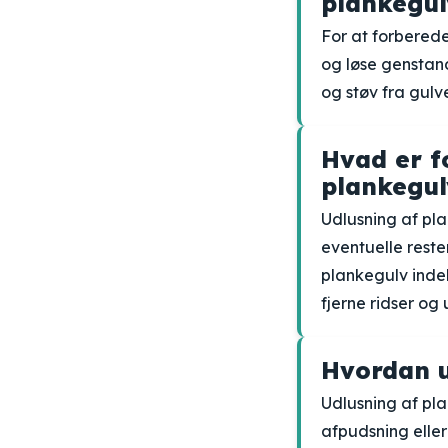
plankegul
For at forberede
og løse genstand
og støv fra gulve
Hvad er f
plankegul
Udlusning af pla
eventuelle reste
plankegulv indeb
fjerne ridser o
Hvordan u
Udlusning af pla
afpudsning eller