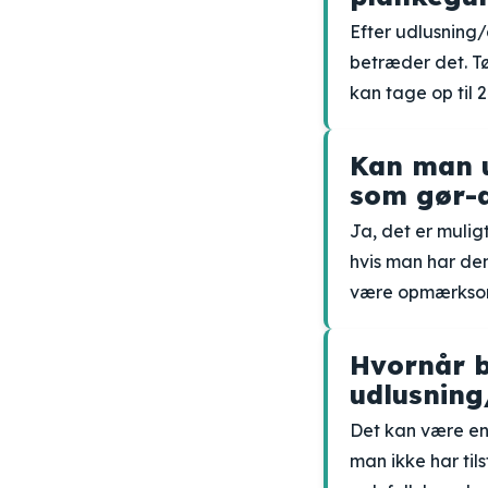
Efter udlusning/
betræder det. T
kan tage op til 2
Kan man u
som gør-d
Ja, det er mulig
hvis man har den
være opmærksom 
Hvornår b
udlusning
Det kan være en 
man ikke har tils