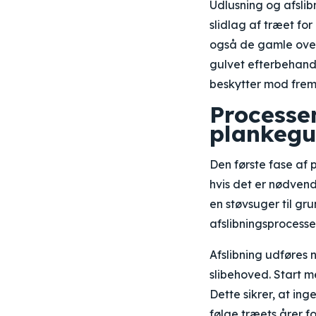
Udlusning og afslib
slidlag af træet for
også de gamle overf
gulvet efterbehand
beskytter mod frem
Processen
plankegu
Den første fase af p
hvis det er nødvend
en støvsuger til gru
afslibningsprocess
Afslibning udføres 
slibehoved. Start m
Dette sikrer, at in
følge træets årer fo