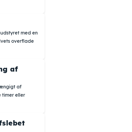
r udstyret med en
lvets overflade
ng af
hængigt af
timer eller
fslebet