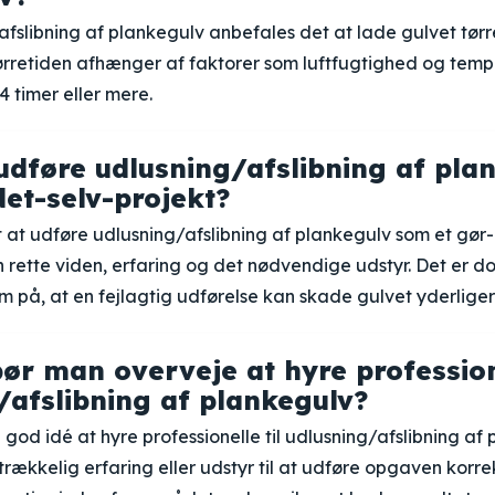
afslibning af plankegulv anbefales det at lade gulvet tørr
ørretiden afhænger af faktorer som luftfugtighed og temp
4 timer eller mere.
dføre udlusning/afslibning af pla
et-selv-projekt?
t at udføre udlusning/afslibning af plankegulv som et gør-
 rette viden, erfaring og det nødvendige udstyr. Det er do
på, at en fejlagtig udførelse kan skade gulvet yderliger
ør man overveje at hyre professione
/afslibning af plankegulv?
god idé at hyre professionelle til udlusning/afslibning af 
trækkelig erfaring eller udstyr til at udføre opgaven korrek