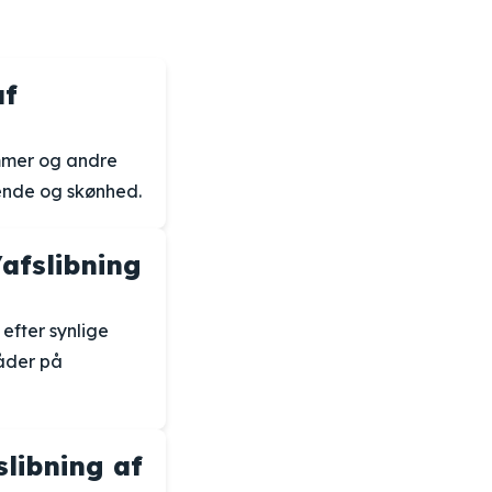
af
ammer og andre
ende og skønhed.
afslibning
efter synlige
råder på
libning af