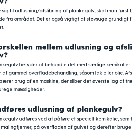
v?
 sig til udlusning/afslibning af plankegulv, skal man først 
e fra området. Det er også vigtigt at støvsuge grundigt fo
t.
orskellen mellem udlusning og afsl
v?
nkegulv betyder at behandle det med særlige kemikalier f
r af gammel overfladebehandling, såsom lak eller olie. Afs
ærer brug af en maskine, der sliber det øverste lag af tr
g uregelmæssigheder.
dføres udlusning af plankegulv?
nkegulv udføres ved at påføre et specielt kemikalie, som t
 malingfjerner, på overfladen af gulvet og derefter bruge