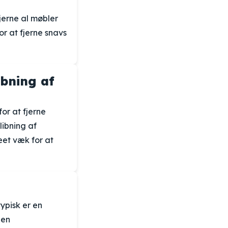
fjerne al møbler
r at fjerne snavs
ibning af
or at fjerne
libning af
æet væk for at
ypisk er en
 en