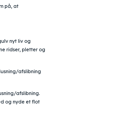
m på, at
ulv nyt liv og
e ridser, pletter og
usning/afslibning
usning/afslibning.
d og nyde et flot