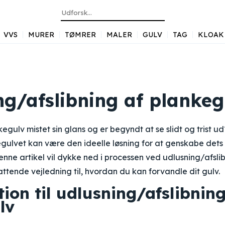
VVS
MURER
TØMRER
MALER
GULV
TAG
KLOAK
ng/afslibning af plankeg
egulv mistet sin glans og er begyndt at se slidt og trist u
egulvet kan være den ideelle løsning for at genskabe det
Denne artikel vil dykke ned i processen ved udlusning/afsl
ttende vejledning til, hvordan du kan forvandle dit gulv.
ion til udlusning/afslibning
lv