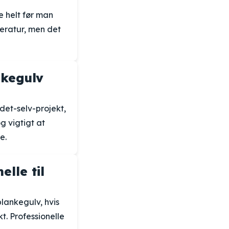
e helt før man
eratur, men det
nkegulv
det-selv-projekt,
g vigtigt at
e.
lle til
plankegulv, hvis
t. Professionelle