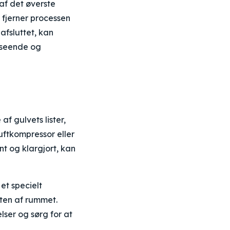
 af det øverste
g fjerner processen
afsluttet, kan
dseende og
af gulvets lister,
luftkompressor eller
nt og klargjort, kan
et specielt
dten af rummet.
lser og sørg for at