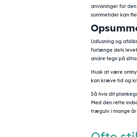
anvisninger for de
sommetider kan fle
Opsumme
Udlusning og afslib
forlænge dets levet
andre tegn på slita
Husk at være omhyg
kan kræve tid og kræ
Så hvis dit plankeg
Med den rette inds
trægulv i mange år
Ofte st