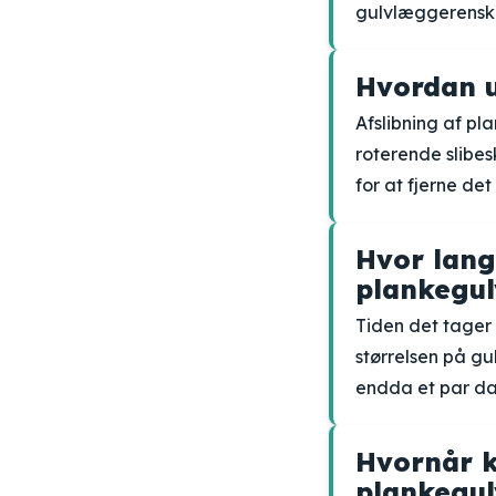
gulvlæggerenskra
Hvordan u
Afslibning af pl
roterende slibes
for at fjerne det
Hvor lang
plankegul
Tiden det tager 
størrelsen på gu
endda et par da
Hvornår k
plankegul