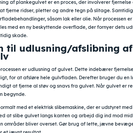
ning af plankegulvet er en proces, der involverer fjernelse
 at fjerne ridser, pletter og andre tegn på slitage. Samtidi
ladebehandlinger, såsom lak eller olie. Når processen er 
les med en ny beskyttende overflade, der fornyer dets u
tidig skade.
 til udlusning/afslibning af
lv
rocessen er udlusning af gulvet. Dette indebærer fjernelse 
igt, for at afsløre hele gulvfladen. Derefter bruger du en 
ndigt at fjerne al støv og snavs fra gulvet. Når gulvet er re
en begynde.
normalt med et elektrisk slibemaskine, der er udstyret med 
ed at slibe gulvet langs kanten og arbejd dig ind mod mi
gen områder bliver overset. Gør brug af lette, jævne bevæge
r et jævnt resultat.