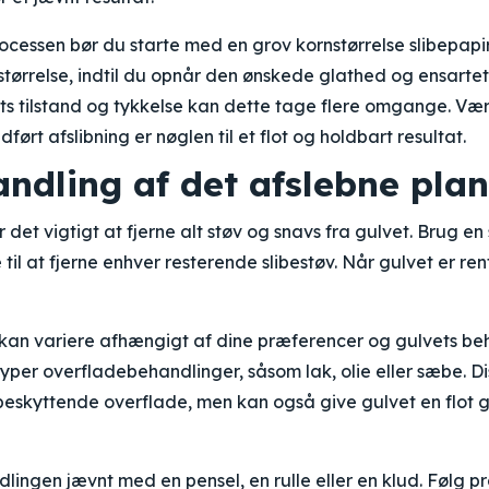
ocessen bør du starte med en grov kornstørrelse slibepapi
nstørrelse, indtil du opnår den ønskede glathed og ensarte
ts tilstand og tykkelse kan dette tage flere omgange. Væ
ført afslibning er nøglen til et flot og holdbart resultat.
andling af det afslebne pla
r det vigtigt at fjerne alt støv og snavs fra gulvet. Brug en
til at fjerne enhver resterende slibestøv. Når gulvet er ren
kan variere afhængigt af dine præferencer og gulvets be
typer overfladebehandlinger, såsom lak, olie eller sæbe. D
n beskyttende overflade, men kan også give gulvet en flot g
ingen jævnt med en pensel, en rulle eller en klud. Følg 