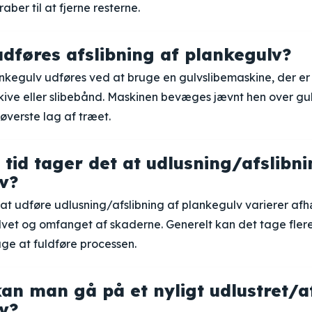
ber til at fjerne resterne.
dføres afslibning af plankegulv?
ankegulv udføres ved at bruge en gulvslibemaskine, der e
kive eller slibebånd. Maskinen bevæges jævnt hen over gu
 øverste lag af træet.
 tid tager det at udlusning/afslibni
v?
at udføre udlusning/afslibning af plankegulv varierer af
lvet og omfanget af skaderne. Generelt kan det tage flere 
ge at fuldføre processen.
an man gå på et nyligt udlustret/a
v?