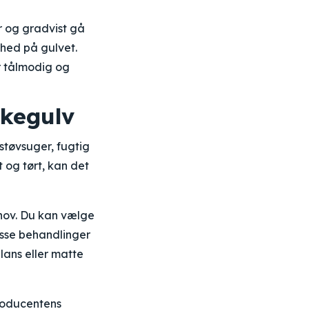
r og gradvist gå
thed på gulvet.
r tålmodig og
nkegulv
 støvsuger, fugtig
t og tørt, kan det
hov. Du kan vælge
isse behandlinger
lans eller matte
producentens