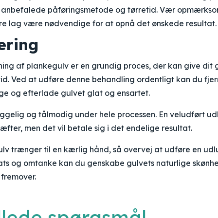
n anbefalede påføringsmetode og tørretid. Vær opmærkso
re lag være nødvendige for at opnå det ønskede resultat.
ring
ning af plankegulv er en grundig proces, der kan give dit g
id. Ved at udføre denne behandling ordentligt kan du fjern
ge og efterlade gulvet glat og ensartet.
gelig og tålmodig under hele processen. En veludført udl
fter, men det vil betale sig i det endelige resultat.
ulv trænger til en kærlig hånd, så overvej at udføre en udl
ats og omtanke kan du genskabe gulvets naturlige skønhe
 fremover.
illede spørgsmål