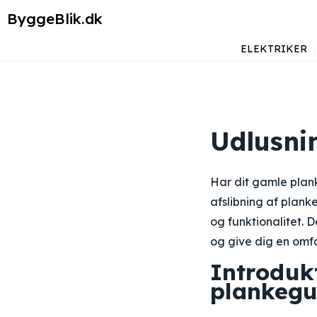
ByggeBlik.dk
ELEKTRIKER
Udlusni
Har dit gamle plank
afslibning af plank
og funktionalitet. 
og give dig en omfa
Introdukt
plankegu