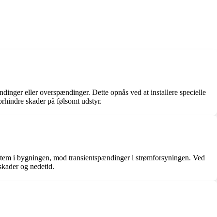
dinger eller overspændinger. Dette opnås ved at installere specielle
rhindre skader på følsomt udstyr.
e system i bygningen, mod transientspændinger i strømforsyningen. Ved
 skader og nedetid.