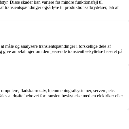
tyr. Disse skader kan variere fra mindre funktionsfejl til
f transientspændinger også føre til produktionsafbrydelser, tab af
at måle og analysere transientspændinger i forskellige dele af
g give anbefalinger om den passende transientbeskyttelse baseret på
om computere, fladskærms-tv, hjemmebiografsystemer, servere, etc.
les at drøfte behovet for transientbeskyttelse med en elektriker eller