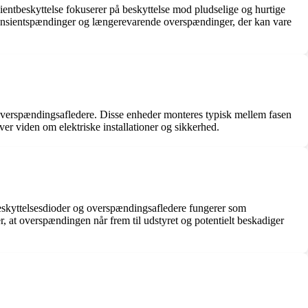
ientbeskyttelse fokuserer på beskyttelse mod pludselige og hurtige
transientspændinger og længerevarende overspændinger, der kan vare
r overspændingsafledere. Disse enheder monteres typisk mellem fasen
æver viden om elektriske installationer og sikkerhed.
tbeskyttelsesdioder og overspændingsafledere fungerer som
 at overspændingen når frem til udstyret og potentielt beskadiger