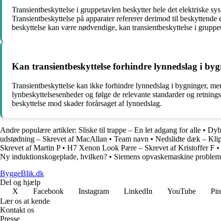
Transientbeskyttelse i gruppetavlen beskytter hele det elektriske s
Transientbeskyttelse på apparater refererer derimod til beskyttende 
beskyttelse kan være nødvendige, kan transientbeskyttelse i gruppet
Kan transientbeskyttelse forhindre lynnedslag i by
Transientbeskyttelse kan ikke forhindre lynnedslag i bygninger, men 
lynbeskyttelsesenheder og følge de relevante standarder og retningsli
beskyttelse mod skader forårsaget af lynnedslag.
Andre populære artikler:
Sliske til trappe – En let adgang for alle
•
Dybd
udstødning – Skrevet af MacAllan
•
Team navn
•
Nedslidte dæk – Klip 
Skrevet af Martin P
•
H7 Xenon Look Pære – Skrevet af Kristoffer F
Ny induktionskogeplade, hvilken?
•
Siemens opvaskemaskine problem
ByggeBlik.dk
Del og hjælp
X
Facebook
Instagram
LinkedIn
YouTube
Pin
Lær os at kende
Kontakt os
Presse