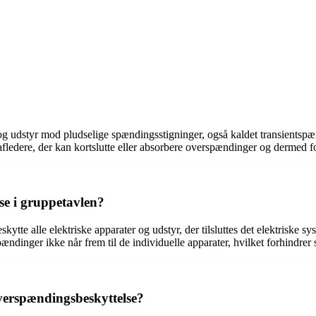
og udstyr mod pludselige spændingsstigninger, også kaldet transientspæn
ledere, der kan kortslutte eller absorbere overspændinger og dermed fo
se i gruppetavlen?
skytte alle elektriske apparater og udstyr, der tilsluttes det elektrisk
spændinger ikke når frem til de individuelle apparater, hvilket forhindrer
overspændingsbeskyttelse?