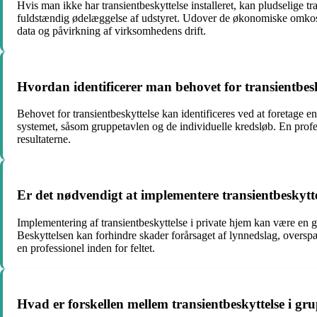
Hvis man ikke har transientbeskyttelse installeret, kan pludselige t
fuldstændig ødelæggelse af udstyret. Udover de økonomiske omkostnin
data og påvirkning af virksomhedens drift.
Hvordan identificerer man behovet for transientbes
Behovet for transientbeskyttelse kan identificeres ved at foretage e
systemet, såsom gruppetavlen og de individuelle kredsløb. En profe
resultaterne.
Er det nødvendigt at implementere transientbeskytte
Implementering af transientbeskyttelse i private hjem kan være en go
Beskyttelsen kan forhindre skader forårsaget af lynnedslag, overspæn
en professionel inden for feltet.
Hvad er forskellen mellem transientbeskyttelse i gr