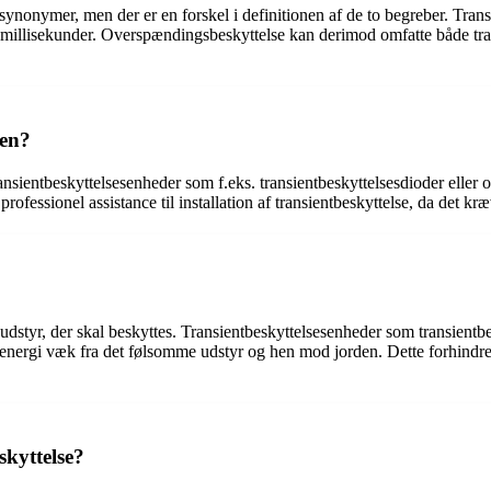
ynonymer, men der er en forskel i definitionen af de to begreber. Trans
 få millisekunder. Overspændingsbeskyttelse kan derimod omfatte både 
len?
ransientbeskyttelsesenheder som f.eks. transientbeskyttelsesdioder elle
rofessionel assistance til installation af transientbeskyttelse, da det kr
 udstyr, der skal beskyttes. Transientbeskyttelsesenheder som transien
energi væk fra det følsomme udstyr og hen mod jorden. Dette forhindrer,
skyttelse?