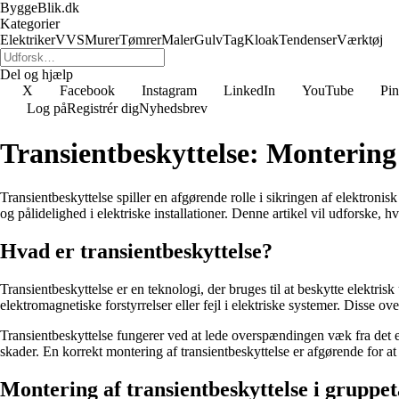
ByggeBlik.dk
Kategorier
Elektriker
VVS
Murer
Tømrer
Maler
Gulv
Tag
Kloak
Tendenser
Værktøj
Del og hjælp
X
Facebook
Instagram
LinkedIn
YouTube
Pin
Log på
Registrér dig
Nyhedsbrev
Transientbeskyttelse: Montering 
Transientbeskyttelse spiller en afgørende rolle i sikringen af elektronis
og pålidelighed i elektriske installationer. Denne artikel vil udforske, h
Hvad er transientbeskyttelse?
Transientbeskyttelse er en teknologi, der bruges til at beskytte elekt
elektromagnetiske forstyrrelser eller fejl i elektriske systemer. Disse 
Transientbeskyttelse fungerer ved at lede overspændingen væk fra det el
skader. En korrekt montering af transientbeskyttelse er afgørende for a
Montering af transientbeskyttelse i gruppet