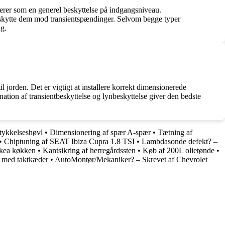
ngerer som en generel beskyttelse på indgangsniveau.
at beskytte dem mod transientspændinger. Selvom begge typer
ng.
l jorden. Det er vigtigt at installere korrekt dimensionerede
ination af transientbeskyttelse og lynbeskyttelse giver den bedste
 tykkelseshøvl
•
Dimensionering af spær A-spær
•
Tætning af
•
Chiptuning af SEAT Ibiza Cupra 1.8 TSI
•
Lambdasonde defekt? –
Ikea køkken
•
Kantsikring af herregårdssten
•
Køb af 200L olietønde
•
 med taktkæder
•
AutoMontør/Mekaniker? – Skrevet af Chevrolet