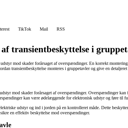
terest
TikTok
Mail
RSS
af transientbeskyttelse i gruppet
k udstyr mod skader forårsaget af overspændinger. En korrekt montering af
vordan transientbeskyttelse monteres i gruppetavler og give en detaljeret o
risk udstyr mod skader forårsaget af overspændinger. Overspændinger kan
overspændinger kan være ødelæggende for elektronisk udstyr og føre til f
ektriske udstyr og ind i jorden på en kontrolleret måde. Dette beskytter
t sikre en effektiv beskyttelse mod overspændinger.
avle