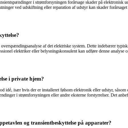
ransientspændinger i strømforsyningen forårsage skader på elektronisk uds
ger ved udskiftning eller reparation af udstyr kan skader forårsaget a
kyttelse?
n overspændingsanalyse af det elektriske system. Dette indebærer typisk 
ssionel elektriker eller belysningskonsulent kan udføre denne analyse o
lse i private hjem?
d idé, især hvis der er installeret følsom elektronik eller udstyr, sås
dinger i strømforsyningen eller andre eksterne forstyrrelser. Det anbefa
uppetavlen og transientbeskyttelse på apparater?