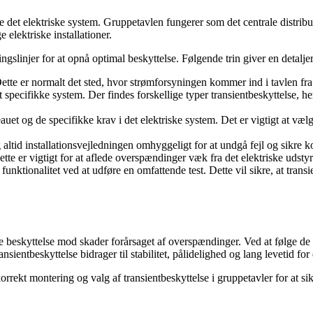
 det elektriske system. Gruppetavlen fungerer som det centrale distributio
 elektriske installationer.
ngslinjer for at opnå optimal beskyttelse. Følgende trin giver en detaljer
Dette er normalt det sted, hvor strømforsyningen kommer ind i tavlen fra
t specifikke system. Der findes forskellige typer transientbeskyttelse, 
t og de specifikke krav i det elektriske system. Det er vigtigt at vælge 
 altid installationsvejledningen omhyggeligt for at undgå fejl og sikre k
Dette er vigtigt for at aflede overspændinger væk fra det elektriske udsty
 funktionalitet ved at udføre en omfattende test. Dette vil sikre, at tran
re beskyttelse mod skader forårsaget af overspændinger. Ved at følge de 
nsientbeskyttelse bidrager til stabilitet, pålidelighed og lang levetid for
korrekt montering og valg af transientbeskyttelse i gruppetavler for at sik