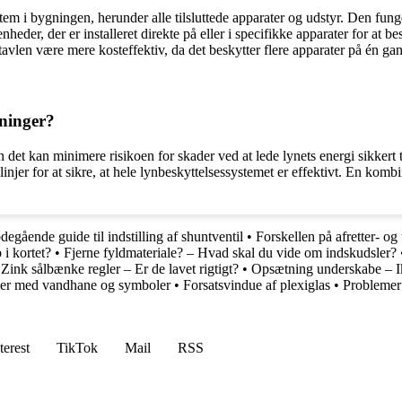
ystem i bygningen, herunder alle tilsluttede apparater og udstyr. Den fu
enheder, der er installeret direkte på eller i specifikke apparater for 
avlen være mere kosteffektiv, da det beskytter flere apparater på én ga
gninger?
det kan minimere risikoen for skader ved at lede lynets energi sikkert ti
njer for at sikre, at hele lynbeskyttelsessystemet er effektivt. En komb
egående guide til indstilling af shuntventil
•
Forskellen på afretter- og
i kortet?
•
Fjerne fyldmateriale? – Hvad skal du vide om indskudsler?
•
Zink sålbænke regler – Er de lavet rigtigt?
•
Opsætning underskabe – 
er med vandhane og symboler
•
Forsatsvindue af plexiglas
•
Problemer
terest
TikTok
Mail
RSS