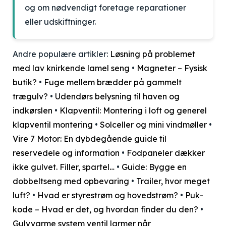
og om nødvendigt foretage reparationer
eller udskiftninger.
Andre populære artikler:
Løsning på problemet
med lav knirkende lamel seng
•
Magneter – Fysisk
butik?
•
Fuge mellem brædder på gammelt
trægulv?
•
Udendørs belysning til haven og
indkørslen
•
Klapventil: Montering i loft og generel
klapventil montering
•
Solceller og mini vindmøller
•
Vire 7 Motor: En dybdegående guide til
reservedele og information
•
Fodpaneler dækker
ikke gulvet. Filler, spartel…
•
Guide: Bygge en
dobbeltseng med opbevaring
•
Trailer, hvor meget
luft?
•
Hvad er styrestrøm og hovedstrøm?
•
Puk-
kode – Hvad er det, og hvordan finder du den?
•
Gulvvarme system ventil larmer når