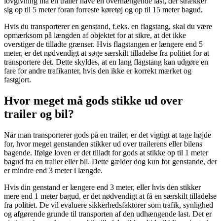
lovgivning må en trailer have en overhængende last, der strækker
sig op til 5 meter foran forreste køretøj og op til 15 meter bagud.
Hvis du transporterer en genstand, f.eks. en flagstang, skal du være
opmærksom på længden af ​​objektet for at sikre, at det ikke
overstiger de tilladte grænser. Hvis flagstangen er længere end 5
meter, er det nødvendigt at søge særskilt tilladelse fra politiet for at
transportere det. Dette skyldes, at en lang flagstang kan udgøre en
fare for andre trafikanter, hvis den ikke er korrekt mærket og
fastgjort.
Hvor meget må gods stikke ud over
trailer og bil?
Når man transporterer gods på en trailer, er det vigtigt at tage højde
for, hvor meget genstanden stikker ud over trailerens eller bilens
bagende. Ifølge loven er det tilladt for gods at stikke op til 1 meter
bagud fra en trailer eller bil. Dette gælder dog kun for genstande, der
er mindre end 3 meter i længde.
Hvis din genstand er længere end 3 meter, eller hvis den stikker
mere end 1 meter bagud, er det nødvendigt at få en særskilt tilladelse
fra politiet. De vil evaluere sikkerhedsfaktorer som trafik, synlighed
og afgørende grunde til transporten af den udhængende last. Det er