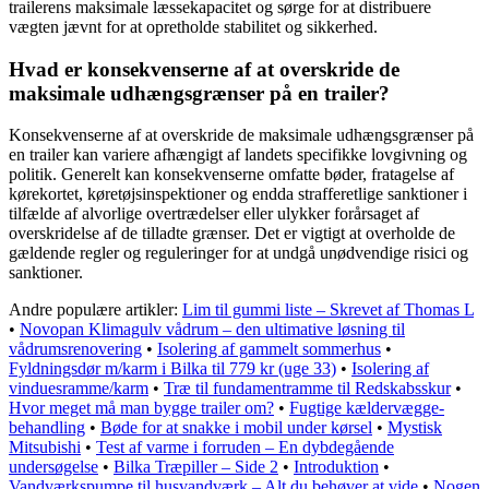
trailerens maksimale læssekapacitet og sørge for at distribuere
vægten jævnt for at opretholde stabilitet og sikkerhed.
Hvad er konsekvenserne af at overskride de
maksimale udhængsgrænser på en trailer?
Konsekvenserne af at overskride de maksimale udhængsgrænser på
en trailer kan variere afhængigt af landets specifikke lovgivning og
politik. Generelt kan konsekvenserne omfatte bøder, fratagelse af
kørekortet, køretøjsinspektioner og endda strafferetlige sanktioner i
tilfælde af alvorlige overtrædelser eller ulykker forårsaget af
overskridelse af de tilladte grænser. Det er vigtigt at overholde de
gældende regler og reguleringer for at undgå unødvendige risici og
sanktioner.
Andre populære artikler:
Lim til gummi liste – Skrevet af Thomas L
•
Novopan Klimagulv vådrum – den ultimative løsning til
vådrumsrenovering
•
Isolering af gammelt sommerhus
•
Fyldningsdør m/karm i Bilka til 779 kr (uge 33)
•
Isolering af
vinduesramme/karm
•
Træ til fundamentramme til Redskabsskur
•
Hvor meget må man bygge trailer om?
•
Fugtige kældervægge-
behandling
•
Bøde for at snakke i mobil under kørsel
•
Mystisk
Mitsubishi
•
Test af varme i forruden – En dybdegående
undersøgelse
•
Bilka Træpiller – Side 2
•
Introduktion
•
Vandværkspumpe til husvandværk – Alt du behøver at vide
•
Nogen