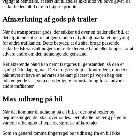
vigtigt at bemærke, at særskilt tilladelse ikke altid vil blive givet, da
sikkerheden altid er den højeste prioritet.
Afmærkning af gods på trailer
Når du transporterer gods, der stikker ud over en trailer eller bil, er
det afgørende at sikre, at genstanden er tydeligt markeret og synlig
for andre trafikanter. Dette betyder, at du skal bruge passende
sikkerhedsforanstaltninger som reflekterende bånd eller lamper for at
advare andre om den udhængende genstand.
Reflekterende bånd kan nemt fastgøres til genstanden, så den er
synlig både dag og nat. Det er også vigtigt at kontrollere, om det er
påkrævet at have en advarselstrekant placeret på vejen bag den
udhængende last, som en yderligere foranstaltning for at advare
andre trafikanter.
Max udhæng på bil
Når det kommer til udhæng på en bil, er der også regler og
begrænsninger, der skal overholdes. Det tilladte udhæng på en bil
varierer afhængigt af type og størrelse af køretøjet.
Som en generel tommelfingerregel bør udhæng fra en bil ikke