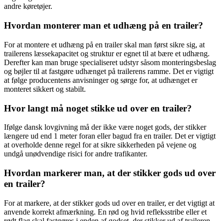
andre køretøjer.
Hvordan monterer man et udhæng på en trailer?
For at montere et udhæng på en trailer skal man først sikre sig, at
trailerens læssekapacitet og struktur er egnet til at bære et udhæng.
Derefter kan man bruge specialiseret udstyr såsom monteringsbeslag
og bøjler til at fastgøre udhænget på trailerens ramme. Det er vigtigt
at følge producentens anvisninger og sørge for, at udhænget er
monteret sikkert og stabilt.
Hvor langt må noget stikke ud over en trailer?
Ifølge dansk lovgivning må der ikke være noget gods, der stikker
længere ud end 1 meter foran eller bagud fra en trailer. Det er vigtigt
at overholde denne regel for at sikre sikkerheden på vejene og
undgå unødvendige risici for andre trafikanter.
Hvordan markerer man, at der stikker gods ud over
en trailer?
For at markere, at der stikker gods ud over en trailer, er det vigtigt at
anvende korrekt afmærkning. En rød og hvid refleksstribe eller et
rødt flag skal fastgøres i enden af godset, der stikker ud af traileren.