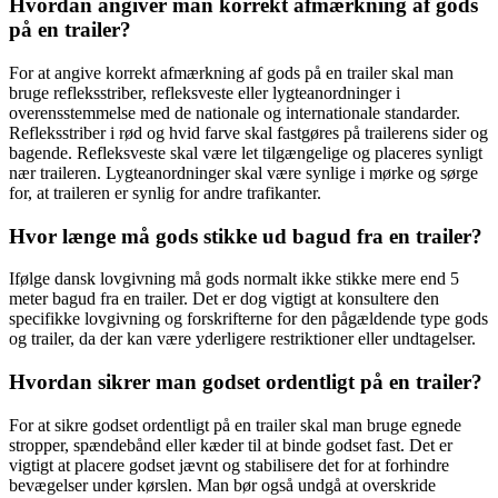
Hvordan angiver man korrekt afmærkning af gods
på en trailer?
For at angive korrekt afmærkning af gods på en trailer skal man
bruge refleksstriber, refleksveste eller lygteanordninger i
overensstemmelse med de nationale og internationale standarder.
Refleksstriber i rød og hvid farve skal fastgøres på trailerens sider og
bagende. Refleksveste skal være let tilgængelige og placeres synligt
nær traileren. Lygteanordninger skal være synlige i mørke og sørge
for, at traileren er synlig for andre trafikanter.
Hvor længe må gods stikke ud bagud fra en trailer?
Ifølge dansk lovgivning må gods normalt ikke stikke mere end 5
meter bagud fra en trailer. Det er dog vigtigt at konsultere den
specifikke lovgivning og forskrifterne for den pågældende type gods
og trailer, da der kan være yderligere restriktioner eller undtagelser.
Hvordan sikrer man godset ordentligt på en trailer?
For at sikre godset ordentligt på en trailer skal man bruge egnede
stropper, spændebånd eller kæder til at binde godset fast. Det er
vigtigt at placere godset jævnt og stabilisere det for at forhindre
bevægelser under kørslen. Man bør også undgå at overskride