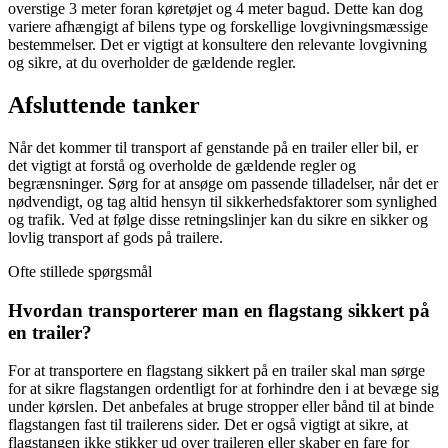
overstige 3 meter foran køretøjet og 4 meter bagud. Dette kan dog
variere afhængigt af bilens type og forskellige lovgivningsmæssige
bestemmelser. Det er vigtigt at konsultere den relevante lovgivning
og sikre, at du overholder de gældende regler.
Afsluttende tanker
Når det kommer til transport af genstande på en trailer eller bil, er
det vigtigt at forstå og overholde de gældende regler og
begrænsninger. Sørg for at ansøge om passende tilladelser, når det er
nødvendigt, og tag altid hensyn til sikkerhedsfaktorer som synlighed
og trafik. Ved at følge disse retningslinjer kan du sikre en sikker og
lovlig transport af gods på trailere.
Ofte stillede spørgsmål
Hvordan transporterer man en flagstang sikkert på
en trailer?
For at transportere en flagstang sikkert på en trailer skal man sørge
for at sikre flagstangen ordentligt for at forhindre den i at bevæge sig
under kørslen. Det anbefales at bruge stropper eller bånd til at binde
flagstangen fast til trailerens sider. Det er også vigtigt at sikre, at
flagstangen ikke stikker ud over traileren eller skaber en fare for