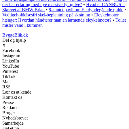
der har erfaring med nye massive fyr gulve?
•
Hvad er CANBUS –
Skrevet af BMW Brian
•
8-kantet pavillon: En dybdegående guide
•
Vedligeholdelsesfri skel-beplantning på skråning
•
Elcykelmotor
hænger: Hvordan håndterer man en larmende elcykelmotor?
•
Toilet
mister vand i kummen
ByggeBlik.dk
Del og hjælp
X
Facebook
Instagram
LinkedIn
YouTube
Pinterest
TikTok
Mail
RSS
Lær os at kende
Kontakt os
Presse
Reklame
Bruger
Nyhedsbrevet
Samarbejde
Del et tip