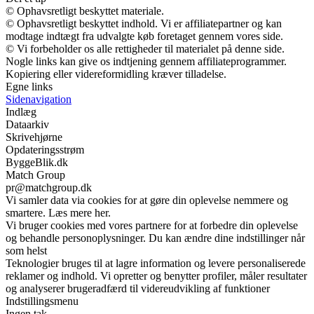
© Ophavsretligt beskyttet materiale.
© Ophavsretligt beskyttet indhold. Vi er affiliatepartner og kan
modtage indtægt fra udvalgte køb foretaget gennem vores side.
© Vi forbeholder os alle rettigheder til materialet på denne side.
Nogle links kan give os indtjening gennem affiliateprogrammer.
Kopiering eller videreformidling kræver tilladelse.
Egne links
Sidenavigation
Indlæg
Dataarkiv
Skrivehjørne
Opdateringsstrøm
ByggeBlik.dk
Match Group
pr@matchgroup.dk
Vi samler data via cookies for at gøre din oplevelse nemmere og
smartere. Læs mere her.
Vi bruger cookies med vores partnere for at forbedre din oplevelse
og behandle personoplysninger. Du kan ændre dine indstillinger når
som helst
Teknologier bruges til at lagre information og levere personaliserede
reklamer og indhold. Vi opretter og benytter profiler, måler resultater
og analyserer brugeradfærd til videreudvikling af funktioner
Indstillingsmenu
Ingen tak