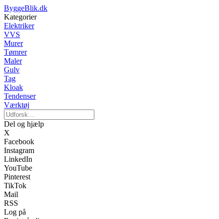
ByggeBlik.dk
Kategorier
Elektriker
VVS
Murer
Tømrer
Maler
Gulv
Tag
Kloak
Tendenser
Værktøj
Del og hjælp
X
Facebook
Instagram
LinkedIn
YouTube
Pinterest
TikTok
Mail
RSS
Log på