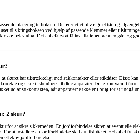
?
passende placering til boksen. Det er vigtigt at vælge et tørt og tilgængel
uset til sikringsboksen ved hjælp af passende klemmer eller tilslutninger
triske belastning. Det anbefales at få installationen gennemgået og godke
kur?
ig, at skuret har tilstrækkeligt med stikkontakter eller stikdåser. Disse ka
orrekte og sikre tilslutninger til dine apparater. Dette kan være i form a
ikket ud af stikkontakten, når apparaterne ikke er i brug for at undgå u
nr. 2 skur?
 skur for at sikre sikkerheden. En jordforbindelse sikrer, at eventuelle el
 For at installere en jordforbindelse skal du tilslutte et jordkabel fra sk
en effektiv jordforbindelse.