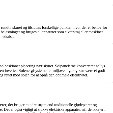
 rundt i skuret og tilsluttes forskellige punkter, hvor der er behov for
e belastninger og bruges til apparater som elværktøj eller maskiner.
hedsrisici.
en solbeskinnet placering nær skuret. Solpanelerne konverterer sollys
af en inverter. Solenergisystemer er miljøvenlige og kan være et godt
t og rettet mod solen for at opnå den optimale effektivitet.
pærer, der bruger mindre strøm end traditionelle glødepærer og
Det er også vigtigt at slukke elektriske apparater, når de ikke er i