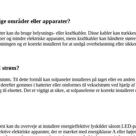
llige områder eller apparater?
arater kan du bruge belysnings- eller kraftkabler. Disse kabler kan trækkes
amper og mindre elektriske apparater, mens kraftkabler kan håndtere størr
stningen og er korrekt installeret for at undgå overbelastning eller sikker
d strøm?
d strøm. Til dette formål kan solpaneler installeres på taget eller en and
kan derefter gemmes i batterier eller omformes til vekselstrøm ved hjælp 
 til elnettet. Det er vigtigt at sikre, at solpanelerne er korrekt installere
Først kan du overveje at installere energieffektive lyskilder såsom LED-
ive elektriske apparater, der er mærket med energiklasse A eller højere. 