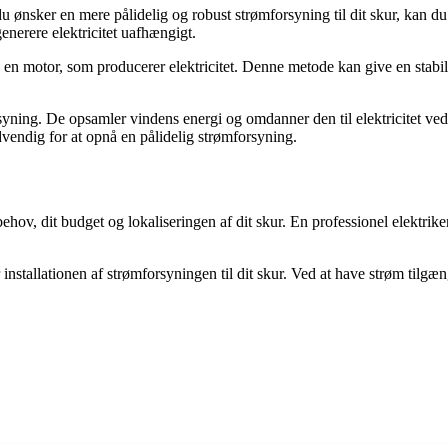
du ønsker en mere pålidelig og robust strømforsyning til dit skur, kan 
enerere elektricitet uafhængigt.
ive en motor, som producerer elektricitet. Denne metode kan give en stab
rsyning. De opsamler vindens energi og omdanner den til elektricitet ved
dvendig for at opnå en pålidelig strømforsyning.
behov, dit budget og lokaliseringen af ​​dit skur. En professionel elekt
 installationen af ​​strømforsyningen til dit skur. Ved at have strøm tilg