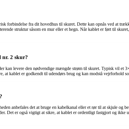
lektrisk forbindelse fra dit hovedhus til skuret. Dette kan opnås ved at tr
ende struktur såsom en mur eller et hegn. Når kablet er ført til skuret, sk
l nr. 2 skur?
der kan levere den nødvendige mængde strøm til skuret. Typisk vil et 3×
kre, at kablet er godkendt til udendørs brug og kan modstå vejrforhold s
?
rheden anbefales det at bruge en kabelkanal eller et rør til at skjule og
der. Det er også vigtigt at sikre, at kablet er ordentligt fastgjort og ikk