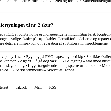
uret for at reducere varmetab om vinteren og forhindre varmeindtrængn
orsyningen til nr. 2 skur?
t vigtigt at udføre nogle grundlæggende fejlfindingstrin først. Kontrolle
ogen synlige skader på strømkablet eller stikforbindelserne og reparer
mere detaljeret inspektion og reparation af strømforsyningsproblemerne.
lv på ny 1. sal
•
Rygning på PVC-trapez tag med kip
•
Solsikke skaller
e kar teori
•
Alger!!! Så gå dog væk….
•
Belægning – fald imod huset
r til slaglodning
•
Ligge trægulv uden dampspærre under beton
•
Midle
og ved…
•
Seriøs tømmerlus – Skrevet af Honda
terest
TikTok
Mail
RSS