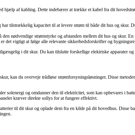
ed hjælp af kabling. Dette indebærer at trække et kabel fra dit hovedst
 tilstrækkelig kapacitet til at levere strøm til både dit hus og skur. Du 
på den nødvendige strømstyrke og afstanden mellem dit hus og skur. En 
r det vigtigt at følge alle relevante sikkerhedsforskrifter og bygningsr
lgængelig i dit skur. Du kan tilslutte forskellige elektriske apparater o
 skur, kan du overveje trådløse strømforsyningsløsninger. Disse metoder b
er solenergi og omdanner den til elektricitet, som kan opbevares i batter
aneler kræver direkte sollys for at fungere effektivt.
tterier til dit skur og oplade dem fra en kilde på dit hovedhus. Disse bat
ingen.