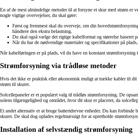
En af de mest almindelige metoder til at forsyne et skur med strøm er v
nogle vigtige overvejelser, du skal gøre:
Først og fremmest skal du overveje, om din hovedstrømforsyning har
håndtere den ekstra belastning.
Du skal også vælge det rigtige kabelformat og størrelse baseret 
Når du har de nødvendige materialer og specifikationer på plads, e
Når kabelføringen er på plads, vil du have en konstant strømforsyning ti
Strømforsyning via trådløse metoder
Hvis det ikke er praktisk eller økonomisk muligt at trække kabler til dit
strøm til skuret.
Solcellepaneler er et populært valg til trådløs strømforsyning. De opsaml
solens tilgængelighed og området, hvor dit skur er placeret, da solcellep
Et andet alternativ er at bruge batteridrevne enheder. Du kan forbinde ba
skuret. De skal dog oplades regelmæssigt for at opretholde strømforsyn
Installation af selvstændig strømforsyning