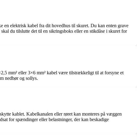
ække en elektrisk kabel fra dit hovedhus til skuret. Du kan enten grave
al du tilslutte det til en sikringsboks eller en stikdåse i skuret for
2,5 mm² eller 3×6 mm² kabel være tilstrækkeligt til at forsyne et
om nedbør og sollys.
 beskytte kablet. Kabelkanalen eller røret kan monteres på væggen
e udsat for spændinger eller belastninger, der kan beskadige