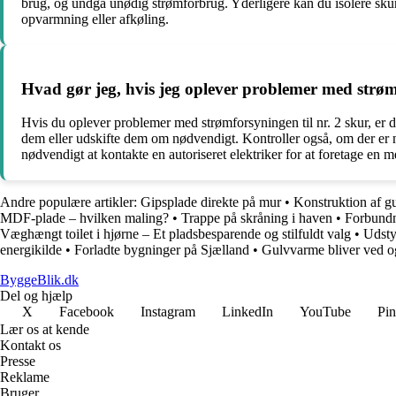
brug, og undgå unødig strømforbrug. Yderligere kan du isolere sk
opvarmning eller afkøling.
Hvad gør jeg, hvis jeg oplever problemer med strømf
Hvis du oplever problemer med strømforsyningen til nr. 2 skur, er de
dem eller udskifte dem om nødvendigt. Kontroller også, om der er n
nødvendigt at kontakte en autoriseret elektriker for at foretage en 
Andre populære artikler:
Gipsplade direkte på mur
•
Konstruktion af gu
MDF-plade – hvilken maling?
•
Trappe på skråning i haven
•
Forbundn
Væghængt toilet i hjørne – Et pladsbesparende og stilfuldt valg
•
Udsty
energikilde
•
Forladte bygninger på Sjælland
•
Gulvvarme bliver ved 
ByggeBlik.dk
Del og hjælp
X
Facebook
Instagram
LinkedIn
YouTube
Pin
Lær os at kende
Kontakt os
Presse
Reklame
Bruger