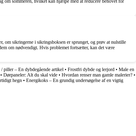
ing om sommeren, hvilket kan hjælpe med at reducere behovet for
r, om sikringerne i sikringsboksen er sprunget, og prøv at nulstille
 dem om nødvendigt. Hvis problemet fortsætter, kan det være
 / piller – En dybdegående artikel
•
Frostfri dybde og lerjord
•
Male en
•
Dørpaneler: Alt du skal vide
•
Hvordan renser man gamle malerier?
•
rtidigt hegn
•
Energikoks – En grundig undersøgelse af en vigtig