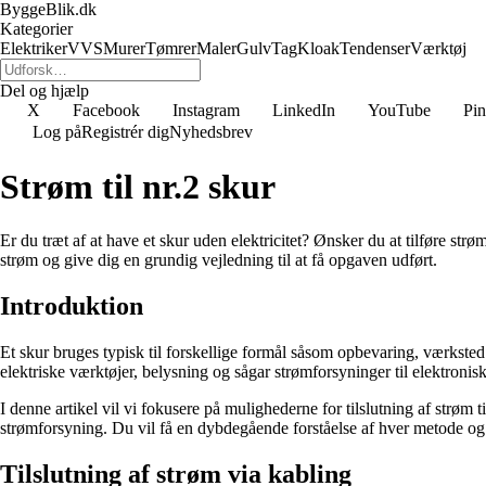
ByggeBlik.dk
Kategorier
Elektriker
VVS
Murer
Tømrer
Maler
Gulv
Tag
Kloak
Tendenser
Værktøj
Del og hjælp
X
Facebook
Instagram
LinkedIn
YouTube
Pin
Log på
Registrér dig
Nyhedsbrev
Strøm til nr.2 skur
Er du træt af at have et skur uden elektricitet? Ønsker du at tilføre strøm
strøm og give dig en grundig vejledning til at få opgaven udført.
Introduktion
Et skur bruges typisk til forskellige formål såsom opbevaring, værksted 
elektriske værktøjer, belysning og sågar strømforsyninger til elektronisk
I denne artikel vil vi fokusere på mulighederne for tilslutning af strøm t
strømforsyning. Du vil få en dybdegående forståelse af hver metode og de
Tilslutning af strøm via kabling