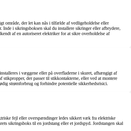
igt område, der let kan nås i tilfælde af vedligeholdelse eller
. Inde i sikringsboksen skal du installere sikringer eller afbrydere,
ndt af en autoriseret elektriker for at sikre overholdelse af
n installeres i væggene eller på overfladerne i skuret, afhængigt af
f stikpropper, der passer til stikkontakterne, eller ved at montere
nødig strømforbrug og forhindre potentielle sikkerhedsrisici.
ektriske fejl eller overspændinger ledes sikkert væk fra elektriske
urets sikringsboks til en jordstang eller et jordspyd. Jordstangen skal