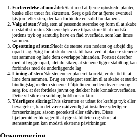
Forberedelse af området:
Start med at fjerne uønskede planter,
buske eller træer fra skrænten. Sørg også for at fjerne eventuel
løs jord eller sten, der kan forhindre en solid fundament.
Valg af sten:
Vælg sten af passende størrelse og form til at skabe
en stabil struktur. Stenene bør være tilpas store til at modstå
jordens tryk og samtidig have en flad overflade, som kan limes
sammen.
Opsætning af sten:
Placér de største sten nederst og arbejd dig
opad i lag. Sørg for at skabe en stabil base ved at placere stenene
tæt sammen og lade dem overlappe hinanden. Fortsæt derefter
med at bygge opad, idet du sikrer, at stenene ligger stabilt og kan
forbindes med de underliggende lag.
Liming af sten:
Når stenene er placeret korrekt, er det tid til at
lime dem sammen. Brug en velegnet stenlim til at skabe et stærkt
bindingslag mellem stenene. Påfør limen mellem hver sten og
sørg for, at det fordeles jævnt og dækker hele kontaktoverfladen.
Dette vil sikre en solid og holdbar struktur.
Yderligere sikring:
Hvis skrænten er udsat for kraftigt tryk eller
bevægelser, kan det være nødvendigt at installere yderligere
forstærkninger, såsom geotekstil eller stålwire. Disse
hjælpemidler bidrager til at øge stabiliteten og sikre, at
stensætningen kan modstå eksterne påvirkninger.
Opsummering