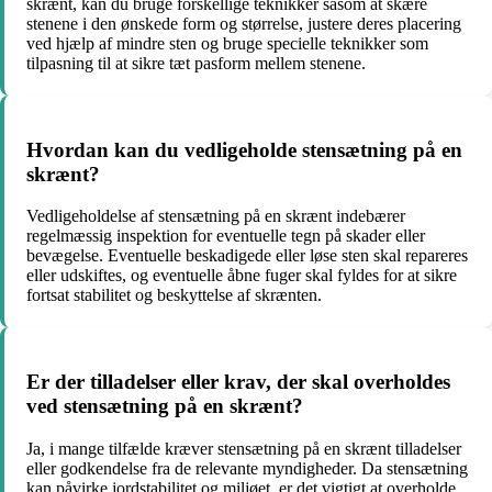
skrænt, kan du bruge forskellige teknikker såsom at skære
stenene i den ønskede form og størrelse, justere deres placering
ved hjælp af mindre sten og bruge specielle teknikker som
tilpasning til at sikre tæt pasform mellem stenene.
Hvordan kan du vedligeholde stensætning på en
skrænt?
Vedligeholdelse af stensætning på en skrænt indebærer
regelmæssig inspektion for eventuelle tegn på skader eller
bevægelse. Eventuelle beskadigede eller løse sten skal repareres
eller udskiftes, og eventuelle åbne fuger skal fyldes for at sikre
fortsat stabilitet og beskyttelse af skrænten.
Er der tilladelser eller krav, der skal overholdes
ved stensætning på en skrænt?
Ja, i mange tilfælde kræver stensætning på en skrænt tilladelser
eller godkendelse fra de relevante myndigheder. Da stensætning
kan påvirke jordstabilitet og miljøet, er det vigtigt at overholde