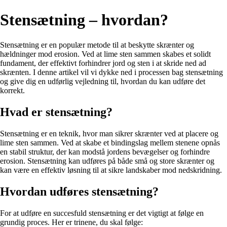
Stensætning – hvordan?
Stensætning er en populær metode til at beskytte skrænter og
hældninger mod erosion. Ved at lime sten sammen skabes et solidt
fundament, der effektivt forhindrer jord og sten i at skride ned ad
skrænten. I denne artikel vil vi dykke ned i processen bag stensætning
og give dig en udførlig vejledning til, hvordan du kan udføre det
korrekt.
Hvad er stensætning?
Stensætning er en teknik, hvor man sikrer skrænter ved at placere og
lime sten sammen. Ved at skabe et bindingslag mellem stenene opnås
en stabil struktur, der kan modstå jordens bevægelser og forhindre
erosion. Stensætning kan udføres på både små og store skrænter og
kan være en effektiv løsning til at sikre landskaber mod nedskridning.
Hvordan udføres stensætning?
For at udføre en succesfuld stensætning er det vigtigt at følge en
grundig proces. Her er trinene, du skal følge: