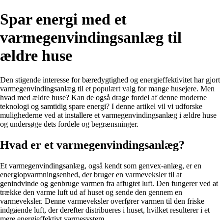
Spar energi med et
varmegenvindingsanlæg til
ældre huse
Den stigende interesse for bæredygtighed og energieffektivitet har gjort
varmegenvindingsanlæg til et populært valg for mange husejere. Men
hvad med ældre huse? Kan de også drage fordel af denne moderne
teknologi og samtidig spare energi? I denne artikel vil vi udforske
mulighederne ved at installere et varmegenvindingsanlæg i ældre huse
og undersøge dets fordele og begrænsninger.
Hvad er et varmegenvindingsanlæg?
Et varmegenvindingsanlæg, også kendt som genvex-anlæg, er en
energiopvarmningsenhed, der bruger en varmeveksler til at
genindvinde og genbruge varmen fra affugtet luft. Den fungerer ved at
trække den varme luft ud af huset og sende den gennem en
varmeveksler. Denne varmeveksler overfører varmen til den friske
indgående luft, der derefter distribueres i huset, hvilket resulterer i et
mere energieffektivt varmesystem.