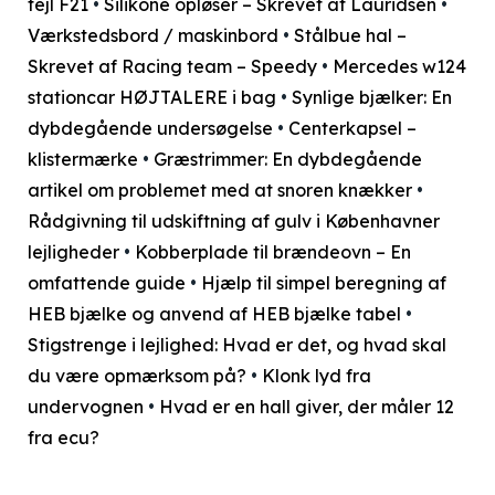
fejl F21
•
Silikone opløser – Skrevet af Lauridsen
•
Værkstedsbord / maskinbord
•
Stålbue hal –
Skrevet af Racing team – Speedy
•
Mercedes w124
stationcar HØJTALERE i bag
•
Synlige bjælker: En
dybdegående undersøgelse
•
Centerkapsel –
klistermærke
•
Græstrimmer: En dybdegående
artikel om problemet med at snoren knækker
•
Rådgivning til udskiftning af gulv i Københavner
lejligheder
•
Kobberplade til brændeovn – En
omfattende guide
•
Hjælp til simpel beregning af
HEB bjælke og anvend af HEB bjælke tabel
•
Stigstrenge i lejlighed: Hvad er det, og hvad skal
du være opmærksom på?
•
Klonk lyd fra
undervognen
•
Hvad er en hall giver, der måler 12
fra ecu?