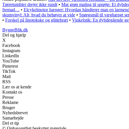
Tørretumbler drejer ikke rundt
•
Mat grøn maling til sprøjte: Et dybd
fremad…
•
Elcykelmotor hænger: Hvordan håndterer man en larmend
skumvinyl: Alt, hvad du behøver at vide
•
Spørgsmål til væghængt se
•
Forskel på linotokske og glittebræt
•
Vinkelstik: En dybdegående genn
ByggeBlik.dk
Del og hjælp
X
Facebook
Instagram
LinkedIn
YouTube
Pinterest
TikTok
Mail
RSS
Lær os at kende
Kontakt os
Presse
Reklame
Bruger
Nyhedsbrevet
Samarbejde
Del et tip
© Ophavsretligt beskyttet materiale.