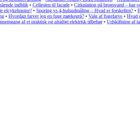
egående indblik
•
Cellesten til facade
•
Cirkulation på brugsvand – har 
e elcykelmotor?
•
Sporing vs 4-hulsudmåling – Hvad er forskellen?
•
E
ng
•
Hvordan farver jeg en fuge mørkegrå?
•
Valg af fugefarve
•
Hvad 
emgang af et praktisk og alsidigt elektrisk tilbehør
•
Udskiftning af l