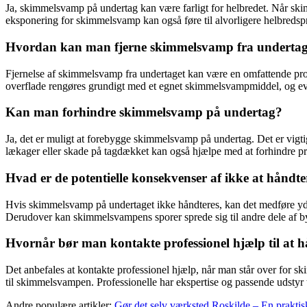
Ja, skimmelsvamp på undertag kan være farligt for helbredet. Når sk
eksponering for skimmelsvamp kan også føre til alvorligere helbredsp
Hvordan kan man fjerne skimmelsvamp fra undertag
Fjernelse af skimmelsvamp fra undertaget kan være en omfattende proces
overflade rengøres grundigt med et egnet skimmelsvampmiddel, og eve
Kan man forhindre skimmelsvamp på undertag?
Ja, det er muligt at forebygge skimmelsvamp på undertag. Det er vigtig
lækager eller skade på tagdækket kan også hjælpe med at forhindre
Hvad er de potentielle konsekvenser af ikke at hånd
Hvis skimmelsvamp på undertaget ikke håndteres, kan det medføre yderl
Derudover kan skimmelsvampens sporer sprede sig til andre dele af by
Hvornår bør man kontakte professionel hjælp til at
Det anbefales at kontakte professionel hjælp, når man står over for sk
til skimmelsvampen. Professionelle har ekspertise og passende udstyr t
Andre populære artikler:
Gør det selv værksted Roskilde – En praktisk