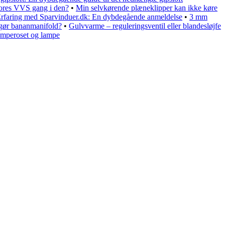
vores VVS gang i den?
•
Min selvkørende plæneklipper kan ikke køre
rfaring med Sparvinduer.dk: En dybdegående anmeldelse
•
3 mm
gør bananmanifold?
•
Gulvvarme – reguleringsventil eller blandesløjfe
amperoset og lampe