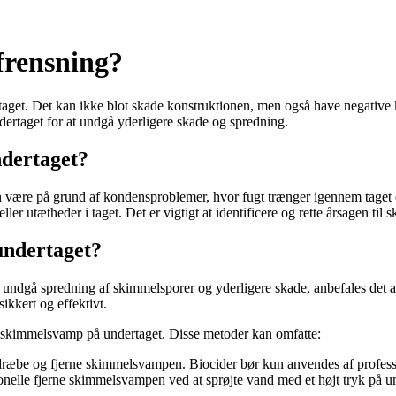
frensning?
aget. Det kan ikke blot skade konstruktionen, men også have negative k
ertaget for at undgå yderligere skade og spredning.
ndertaget?
 være på grund af kondensproblemer, hvor fugt trænger igennem taget og
ller utætheder i taget. Det er vigtigt at identificere og rette årsagen ti
ndertaget?
undgå spredning af skimmelsporer og yderligere skade, anbefales det at 
ikkert og effektivt.
se skimmelsvamp på undertaget. Disse metoder kan omfatte:
t dræbe og fjerne skimmelsvampen. Biocider bør kun anvendes af professi
nelle fjerne skimmelsvampen ved at sprøjte vand med et højt tryk på unde