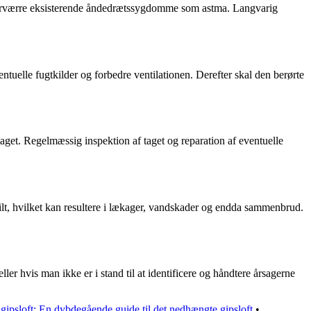
g forværre eksisterende åndedrætssygdomme som astma. Langvarig
ntuelle fugtkilder og forbedre ventilationen. Derefter skal den berørte
taget. Regelmæssig inspektion af taget og reparation af eventuelle
ilt, hvilket kan resultere i lækager, vandskader og endda sammenbrud.
r hvis man ikke er i stand til at identificere og håndtere årsagerne
ipsloft: En dybdegående guide til det nedhængte gipsloft
•