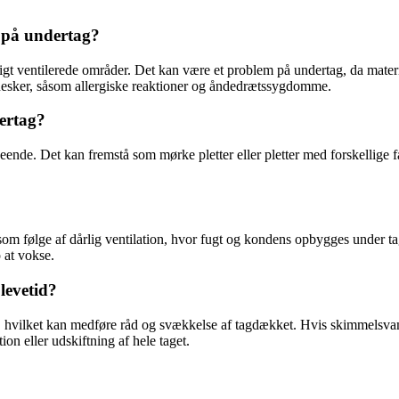
 på undertag?
igt ventilerede områder. Det kan være et problem på undertag, da mater
sker, såsom allergiske reaktioner og åndedrætssygdomme.
ertag?
de. Det kan fremstå som mørke pletter eller pletter med forskellige far
m følge af dårlig ventilation, hvor fugt og kondens opbygges under tage
 at vokse.
levetid?
, hvilket kan medføre råd og svækkelse af tagdækket. Hvis skimmelsvam
ion eller udskiftning af hele taget.