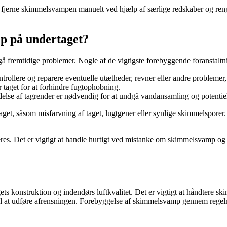
at fjerne skimmelsvampen manuelt ved hjælp af særlige redskaber og re
p på undertaget?
 fremtidige problemer. Nogle af de vigtigste forebyggende foranstaltni
ntrollere og reparere eventuelle utætheder, revner eller andre problemer,
r taget for at forhindre fugtophobning.
else af tagrender er nødvendig for at undgå vandansamling og potenti
get, såsom misfarvning af taget, lugtgener eller synlige skimmelspore
s. Det er vigtigt at handle hurtigt ved mistanke om skimmelsvamp og ko
s konstruktion og indendørs luftkvalitet. Det er vigtigt at håndtere s
l at udføre afrensningen. Forebyggelse af skimmelsvamp gennem regelmæ