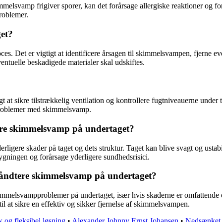
immelsvamp frigiver sporer, kan det forårsage allergiske reaktioner o
roblemer.
et?
. Det er vigtigt at identificere årsagen til skimmelsvampen, fjerne eve
ntuelle beskadigede materialer skal udskiftes.
t at sikre tilstrækkelig ventilation og kontrollere fugtniveauerne under 
 problemer med skimmelsvamp.
tere skimmelsvamp på undertaget?
igere skader på taget og dets struktur. Taget kan blive svagt og ustab
gningen og forårsage yderligere sundhedsrisici.
 håndtere skimmelsvamp på undertaget?
immelsvampproblemer på undertaget, især hvis skaderne er omfattende elle
il at sikre en effektiv og sikker fjernelse af skimmelsvampen.
 og fleksibel løsning
•
Alexander Johnny Ernst Johansen
•
Nedsænket g