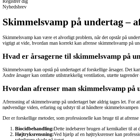
Registrér dig
Nyhedsbrev
Skimmelsvamp på undertag – a
Skimmelsvamp kan være et alvorligt problem, når det opstår på undert
vigtigt at vide, hvordan man korrekt kan afrense skimmelsvamp på und
Hvad er årsagerne til skimmelsvamp på u
Skimmelsvamp kan opstå på undertaget af forskellige årsager. Det kan
Andre årsager kan omfatte utilstrækkelig ventilation, utætte tagrender e
Hvordan afrenser man skimmelsvamp på u
Afrensning af skimmelsvamp på undertaget bør aldrig tages let. For at 
nødvendige viden, erfaring og udstyr til at håndtere skimmelsvampen s
Der er forskellige metoder, som professionelle kan bruge til at afren
Biocidbehandling:
Dette indebærer brugen af ​​kemikalier til a
Højtryksrensning:
Ved hjælp af en højtryksrenser kan professio
yderligere skade på taget.