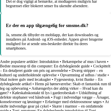
Det er dog vigtigt at bemærke, at modtageren muligvis har
begrænset eller blokeret smser fra ukendte afsendere.
Er der en app tilgængelig for smsme.dk?
Ja, smsme.dk tilbyder en mobilapp, der kan downloades og
installeres på Android- og iOS-enheder. Appen giver brugerne
mulighed for at sende sms-beskeder direkte fra deres
smartphones.
Andre populære artikler:
Introduktion
•
Bekæmpelse af mus i haven
•
Bedste musestop til din computer: En dybdegående guide
•
Cockpittelt
– En detaljeret guide om pris og anvendelse
•
Dværg stripper – en
kulturel og underholdende oplevelse
•
Opvarmning af udhus / studie
•
Skal isolere gulv med lecakugler
•
Fygesnestop, kvist flunke – En
dybdegående artikel
•
Hems på børneværelse: Skab et fantastisk rum til
leg og opbevaring
•
Anhængerlys der aldrig virker – Hvad kan du
gøre?
•
Køleskabskontakt til lys i garderobeskab
•
Udskiftning af
defekte stophaner ved håndvask
•
Fugt i indvendige vægge – Årsager,
konsekvenser og løsninger
•
Erfaringer med elektroosmose søges
•
At
skifte indvendige gear på cykel
•
Skære i marmor – en omfattende
guide
•
Toni-armaturer: En dybdegående introduktion til Toni-