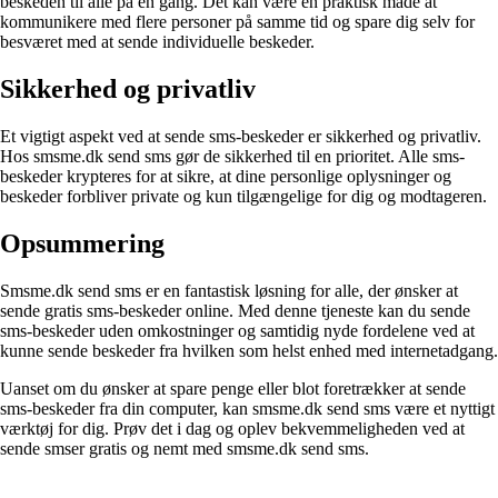
beskeden til alle på én gang. Det kan være en praktisk måde at
kommunikere med flere personer på samme tid og spare dig selv for
besværet med at sende individuelle beskeder.
Sikkerhed og privatliv
Et vigtigt aspekt ved at sende sms-beskeder er sikkerhed og privatliv.
Hos smsme.dk send sms gør de sikkerhed til en prioritet. Alle sms-
beskeder krypteres for at sikre, at dine personlige oplysninger og
beskeder forbliver private og kun tilgængelige for dig og modtageren.
Opsummering
Smsme.dk send sms er en fantastisk løsning for alle, der ønsker at
sende gratis sms-beskeder online. Med denne tjeneste kan du sende
sms-beskeder uden omkostninger og samtidig nyde fordelene ved at
kunne sende beskeder fra hvilken som helst enhed med internetadgang.
Uanset om du ønsker at spare penge eller blot foretrækker at sende
sms-beskeder fra din computer, kan smsme.dk send sms være et nyttigt
værktøj for dig. Prøv det i dag og oplev bekvemmeligheden ved at
sende smser gratis og nemt med smsme.dk send sms.