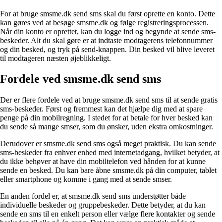
For at bruge smsme.dk send sms skal du først oprette en konto. Dette
kan gøres ved at besøge smsme.dk og følge registreringsprocessen.
Når din konto er oprettet, kan du logge ind og begynde at sende sms-
beskeder. Alt du skal gøre er at indtaste modtagerens telefonnummer
og din besked, og tryk på send-knappen. Din besked vil blive leveret
til modtageren næsten øjeblikkeligt.
Fordele ved smsme.dk send sms
Der er flere fordele ved at bruge smsme.dk send sms til at sende gratis
sms-beskeder. Først og fremmest kan det hjælpe dig med at spare
penge på din mobilregning. I stedet for at betale for hver besked kan
du sende så mange smser, som du ønsker, uden ekstra omkostninger.
Derudover er smsme.dk send sms også meget praktisk. Du kan sende
sms-beskeder fra enhver enhed med internetadgang, hvilket betyder, at
du ikke behøver at have din mobiltelefon ved hånden for at kunne
sende en besked. Du kan bare åbne smsme.dk på din computer, tablet
eller smartphone og komme i gang med at sende smser.
En anden fordel er, at smsme.dk send sms understøtter både
individuelle beskeder og gruppebeskeder. Dette betyder, at du kan
sende en sms til en enkelt person eller vælge flere kontakter og sende