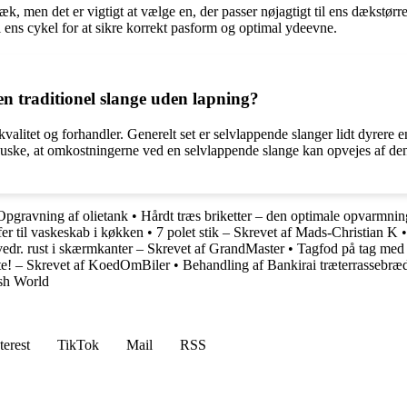
 men det er vigtigt at vælge en, der passer nøjagtigt til ens dækstørrel
til ens cykel for at sikre korrekt pasform og optimal ydeevne.
en traditionel slange uden lapning?
valitet og forhandler. Generelt set er selvlappende slanger lidt dyrere 
 huske, at omkostningerne ved en selvlappende slange kan opvejes af den
Opgravning af olietank
•
Hårdt træs briketter – den optimale opvarmnin
er til vaskeskab i køkken
•
7 polet stik – Skrevet af Mads-Christian K
edr. rust i skærmkanter – Skrevet af GrandMaster
•
Tagfod på tag med
! – Skrevet af KoedOmBiler
•
Behandling af Bankirai træterrassebræ
sh World
terest
TikTok
Mail
RSS