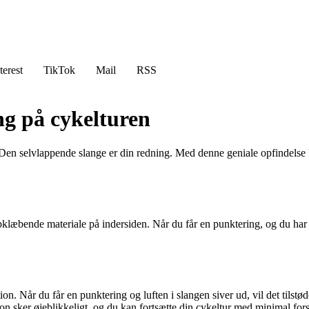
terest
TikTok
Mail
RSS
ng på cykelturen
! Den selvlappende slange er din redning. Med denne geniale opfindelse
pklæbende materiale på indersiden. Når du får en punktering, og du har
n. Når du får en punktering og luften i slangen siver ud, vil det tilst
on sker øjeblikkeligt, og du kan fortsætte din cykeltur med minimal fors