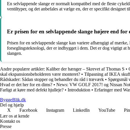
En selvlappende slange er normalt kompatibel med de fleste cykeldæk,
ventiltyper, og det anbefales at vælge en, der er specifikt designet 
Er prisen for en selvlappende slange højere end for 
Prisen for en selvlappende slange kan variere afhængigt af mærke, k
forseglingsteknologi, der er indbygget i dem. Det er dog vigtigt at
slangen.
Andre populære artikler:
Kaliber der hænger – Skrevet af Thomas S
•
skal ekspansionsbeholderen være monteret?
•
Tilpasning af IKEA skuff
Rådskader: Sådan stopper og behandler du råd i træværk
•
Spørgsmål v
Hvad er det her for en dims?
•
News: VW GOLF 2017! og Nissan Note
Farligt at køre med defekt hjulleje?
•
Introduktion
•
Erfaringer med Wa
ByggeBlik.dk
Del og hjælp
X
Facebook
Instagram
LinkedIn
YouTube
Pin
Lær os at kende
Kontakt os
Presse