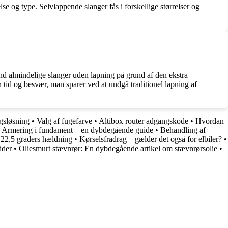
se og type. Selvlappende slanger fås i forskellige størrelser og
end almindelige slanger uden lapning på grund af den ekstra
 tid og besvær, man sparer ved at undgå traditionel lapning af
gsløsning
•
Valg af fugefarve
•
Altibox router adgangskode
•
Hvordan
•
Armering i fundament – en dybdegående guide
•
Behandling af
 22,5 graders hældning
•
Kørselsfradrag – gælder det også for elbiler?
•
dder
•
Oliesmurt stævnrør: En dybdegående artikel om stævnrørsolie
•