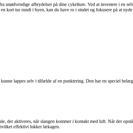
fra unødvendige afbrydelser på dine cykelture. Ved at investere i en se
 en kort tur rundt i byen, kan du have ro i sindet og fokusere på at nyd
t kunne lappes selv i tilfælde af en punktering. Den har en speciel belæg
le, der aktiveres, når slangen kommer i kontakt med luft. Når der opstår
vilket effektivt lukker lækagen.