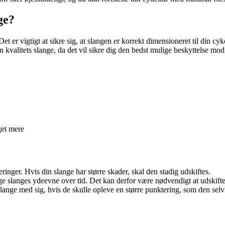
ge?
 er vigtigt at sikre sig, at slangen er korrekt dimensioneret til din cyk
 en kvalitets slange, da det vil sikre dig den bedst mulige beskyttelse mo
get mere
nger. Hvis din slange har større skader, skal den stadig udskiftes.
langes ydeevne over tid. Det kan derfor være nødvendigt at udskifte sl
 slange med sig, hvis de skulle opleve en større punktering, som den sel