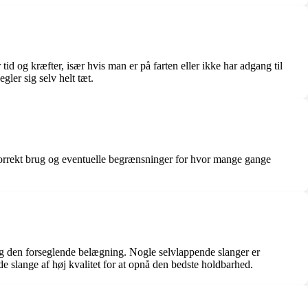
id og kræfter, især hvis man er på farten eller ikke har adgang til
gler sig selv helt tæt.
r korrekt brug og eventuelle begrænsninger for hvor mange gange
og den forseglende belægning. Nogle selvlappende slanger er
de slange af høj kvalitet for at opnå den bedste holdbarhed.