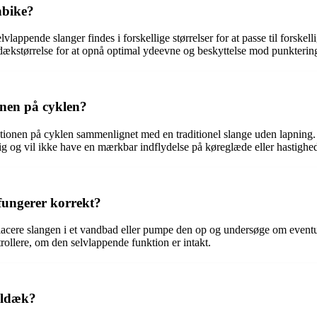
nbike?
lappende slanger findes i forskellige størrelser for at passe til forske
-dækstørrelse for at opnå optimal ydeevne og beskyttelse mod punktering
onen på cyklen?
tionen på cyklen sammenlignet med en traditionel slange uden lapning.
ig og vil ikke have en mærkbar indflydelse på køreglæde eller hastighe
fungerer korrekt?
acere slangen i et vandbad eller pumpe den op og undersøge om eventuell
ntrollere, om den selvlappende funktion er intakt.
eldæk?