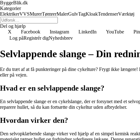
ByggeBlik.dk
Kategorier
Elektriker
VVS
Murer
Tømrer
Maler
Gulv
Tag
Kloak
Tendenser
Værktøj
Del og hjælp
X
Facebook
Instagram
LinkedIn
YouTube
Pin
Log på
Registrér dig
Nyhedsbrev
Selvlappende slange – Din redni
Er du træt af at få punkteringer på dine cykelture? Frygt ikke længere
eller på vejen.
Hvad er en selvlappende slange?
En selvlappende slange er en cykelslange, der er forsynet med et selvo
reparere hullet, så du kan fortsætte din cykeltur uden afbrydelser.
Hvordan virker den?
Den selvopklæbende slange virker ved hjælp af en simpel kemisk reaktio
materialet tætner hullet og forhindrer yderligere lækage. Denne reparati