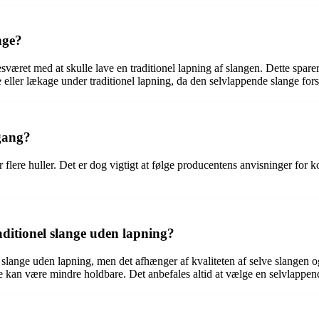
nge?
æret med at skulle lave en traditionel lapning af slangen. Dette sparer t
e eller lækage under traditionel lapning, da den selvlappende slange forse
gang?
år flere huller. Det er dog vigtigt at følge producentens anvisninger fo
aditionel slange uden lapning?
 slange uden lapning, men det afhænger af kvaliteten af selve slangen 
re kan være mindre holdbare. Det anbefales altid at vælge en selvlappen