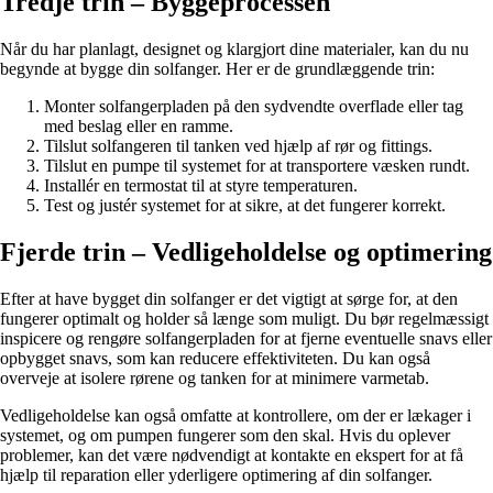
Tredje trin – Byggeprocessen
Når du har planlagt, designet og klargjort dine materialer, kan du nu
begynde at bygge din solfanger. Her er de grundlæggende trin:
Monter solfangerpladen på den sydvendte overflade eller tag
med beslag eller en ramme.
Tilslut solfangeren til tanken ved hjælp af rør og fittings.
Tilslut en pumpe til systemet for at transportere væsken rundt.
Installér en termostat til at styre temperaturen.
Test og justér systemet for at sikre, at det fungerer korrekt.
Fjerde trin – Vedligeholdelse og optimering
Efter at have bygget din solfanger er det vigtigt at sørge for, at den
fungerer optimalt og holder så længe som muligt. Du bør regelmæssigt
inspicere og rengøre solfangerpladen for at fjerne eventuelle snavs eller
opbygget snavs, som kan reducere effektiviteten. Du kan også
overveje at isolere rørene og tanken for at minimere varmetab.
Vedligeholdelse kan også omfatte at kontrollere, om der er lækager i
systemet, og om pumpen fungerer som den skal. Hvis du oplever
problemer, kan det være nødvendigt at kontakte en ekspert for at få
hjælp til reparation eller yderligere optimering af din solfanger.