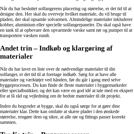
Når du har besluttet solfangerens placering og størrelse, er det tid til at
designe den. Her skal du overveje hvilket materiale, du vil bruge til
pladen, der skal opsamle solvarmen. Almindelige materialer inkluderer
kobber, aluminium eller specielle solfangerpaneler. Du skal også have
en tank til at opbevare den opvarmede væske samt rør og pumper til at
transportere væsken rundt.
Andet trin – Indkøb og klargøring af
materialer
Når du har lavet en liste over de nødvendige materialer til din
solfanger, er det tid til at foretage indkøb. Sørg for at have alle
materialer og værktøjer ved hånden, før du går i gang med selve
byggeprocessen. Du kan finde de fleste materialer i byggemarkeder
eller specialbutikker, og det kan være en god idé at tale med en ekspert
for at få råd og vejledning om de bedste materialer til dit projekt.
Inden du begynder at bygge, skal du også sørge for at gøre dine
materialer klar. Dette kan omfatte at skære plader i den ønskede
størrelse, rengøre dem og sikre, at alle rør og fittings passer korrekt
sammen.