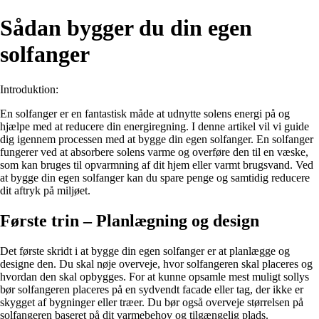
Sådan bygger du din egen
solfanger
Introduktion:
En solfanger er en fantastisk måde at udnytte solens energi på og
hjælpe med at reducere din energiregning. I denne artikel vil vi guide
dig igennem processen med at bygge din egen solfanger. En solfanger
fungerer ved at absorbere solens varme og overføre den til en væske,
som kan bruges til opvarmning af dit hjem eller varmt brugsvand. Ved
at bygge din egen solfanger kan du spare penge og samtidig reducere
dit aftryk på miljøet.
Første trin – Planlægning og design
Det første skridt i at bygge din egen solfanger er at planlægge og
designe den. Du skal nøje overveje, hvor solfangeren skal placeres og
hvordan den skal opbygges. For at kunne opsamle mest muligt sollys
bør solfangeren placeres på en sydvendt facade eller tag, der ikke er
skygget af bygninger eller træer. Du bør også overveje størrelsen på
solfangeren baseret på dit varmebehov og tilgængelig plads.