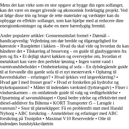
Mens det kan virke som en stor opgave at bygge din egen solfanger,
kan det være en meget givende og økonomisk fordelagtig projekt. Ved
at følge disse trin og bruge de rette materialer og værktøjer kan du
opbygge en effektiv solfanger, som kan hjælpe med at reducere dine
energiomkostninger og skabe en mere bæredygtig fremtid.
Andre populære artikler:
Gennemsnitsfart formel
•
Dørmål –
handicapvenlig: Vejledning om dør bredde og tilgængelighed for
kørestole
•
Rustpletter i lakken – Hvad du skal vide og hvordan du kan
håndtere det
•
Tilskæring af brusevæg – en guide til glasbyggesten fra
jem og fix
•
Et dejligt skævt køkken og overvejelse om, hvordan et
metalskurt kan være den perfekte løsning
•
Ingen varmt vand i
varmtvandsbeholder
•
Ombetrækning af sofa – En dybdegående guide
til at forvandle din gamle sofa til et nyt mesterværk
•
Ophæng til
haveredskaber – erfaringer?
•
Hvad tjekkes ved lægeerklæring?
•
Hvad gør I med frosset gear?
•
Hvad er forskellen på hydrofor og
trykekspansion?
•
Måtter til indendørs værksted (fyrtræsgulv)
•
Fliser i
vindueskarmen – en omfattende guide til valg og vedligeholdelse
•
Opsætning af savsmuldstapet
•
Opnå bedre ydelse og effektivitet med
diesel-additiver fra Biltema
•
KORT Transporter t5 – Længde i
varerum?
•
Snor til plæneklipper: Få en problemfri start med Harald
Nyborg
•
ABC forsikring – Anmeldelser og erfaringer med ABC
forsikring på Trustpilot
•
Maximat V10 Reservedele
•
Olie til
indendørs bundstykke/dørtrin