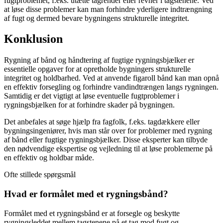
fugtproblemet, f.eks. utætte tagrender eller revner i tagstenene. Ved
at løse disse problemer kan man forhindre yderligere indtrængning
af fugt og dermed bevare bygningens strukturelle integritet.
Konklusion
Rygning af bånd og håndtering af fugtige rygningsbjælker er
essentielle opgaver for at opretholde bygningers strukturelle
integritet og holdbarhed. Ved at anvende figaroll bånd kan man opnå
en effektiv forsegling og forhindre vandindtrængen langs rygningen.
Samtidig er det vigtigt at løse eventuelle fugtproblemer i
rygningsbjælken for at forhindre skader på bygningen.
Det anbefales at søge hjælp fra fagfolk, f.eks. tagdækkere eller
bygningsingeniører, hvis man står over for problemer med rygning
af bånd eller fugtige rygningsbjælker. Disse eksperter kan tilbyde
den nødvendige ekspertise og vejledning til at løse problemerne på
en effektiv og holdbar måde.
Ofte stillede spørgsmål
Hvad er formålet med et rygningsbånd?
Formålet med et rygningsbånd er at forsegle og beskytte
rygningsleddet mellem tagstenene på et tag mod fugt og