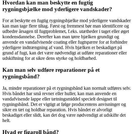
Hvordan kan man beskytte en fugtig
rygningsbjælke mod yderligere vandskader?
For at beskytte en fugtig rygningsbjælke mod yderligere vandskader
kan man tage flere tiltag. Først og fremmest bør man identificere og
udbedre årsagen til fugtproblemet, f.eks. utætheder i taget eller øget
kondensdannelse. Derefter kan man tørre bjælken grundigt og
anvende en vandafvisende coating eller fugtspærre for at forhindre
yderligere indtrængning af vand. Hvis bjælken er beskadiget på
grund af fugt, kan det være nødvendigt at udføre reparationer eller
udskiftning for at sikre dens styrke og holdbarhed.
Kan man selv udføre reparationer på et
rygningsbånd?
Ja, mindre reparationer på et rygningsbånd kan normalt udføres selv.
Hvis båndet har små revner eller huller, kan man anvende en
vandafvisende lappe eller tætningsmiddel specielt designet til
rygningsbånd. Det er vigtigt at følge producentens anvisninger og
sikre en tæt og holdbar reparation. Hvis båndet er alvorligt
beskadiget eller slidt, kan det dog være nødvendigt at udskifte det
helt.
Hvad er figaroll bånd?