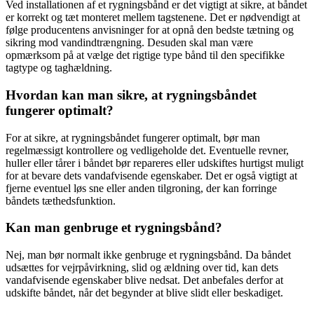
Ved installationen af et rygningsbånd er det vigtigt at sikre, at båndet
er korrekt og tæt monteret mellem tagstenene. Det er nødvendigt at
følge producentens anvisninger for at opnå den bedste tætning og
sikring mod vandindtrængning. Desuden skal man være
opmærksom på at vælge det rigtige type bånd til den specifikke
tagtype og taghældning.
Hvordan kan man sikre, at rygningsbåndet
fungerer optimalt?
For at sikre, at rygningsbåndet fungerer optimalt, bør man
regelmæssigt kontrollere og vedligeholde det. Eventuelle revner,
huller eller tårer i båndet bør repareres eller udskiftes hurtigst muligt
for at bevare dets vandafvisende egenskaber. Det er også vigtigt at
fjerne eventuel løs sne eller anden tilgroning, der kan forringe
båndets tæthedsfunktion.
Kan man genbruge et rygningsbånd?
Nej, man bør normalt ikke genbruge et rygningsbånd. Da båndet
udsættes for vejrpåvirkning, slid og ældning over tid, kan dets
vandafvisende egenskaber blive nedsat. Det anbefales derfor at
udskifte båndet, når det begynder at blive slidt eller beskadiget.