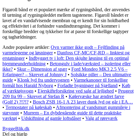
Figaroll bånd er et populært mærke af rygningsbånd, der anvendes
til tætning af rygningsleddet mellem tagstenene. Figaroll båndet er
lavet af en vandafvisende membran og er kendt for sin holdbarhed
og effektivitet i at forhindre vandindtrængning. Det kommer i
forskellige bredder og tykkelser for at passe til forskellige tagtyper
og taghældninger.
Andre populære artikler:
Ovn varmer ikke godt – Fejlfinding på
varmelegeme og løsninger
•
Danfoss CF-MC/CF-RD – linktest og
erstatninger
•
Indbygget tv i loft: Den skjulte løsning til en optimal
hjemmeunderholdning
•
Betongulv i lade/værksted – isolering eller
ikke?
•
Skur – Dimension af spær
•
Ford Mondeo MK3 2.5 V6 –
Erfaringer? – Skrevet af Johnny J
•
Solsikke piller – Den ultimative
guide
•
Klonk lyd fra undervognen
•
Varmekanoner til forskellige
formål hos Harald Nyborg
•
Forladte bygninger på Sjælland
•
Køb
af værktøjsvogn
•
Ejerskifteforsikring ved salg af lejlighed
•
Peugeot
209 fra 99 – Skrevet af Stefan R
•
Kølervæske har ændret farve
(Golf 2) ?!?!?
•
Bosch ZSB 16-1 A 23 laver dunk lyd og går i EA…
•
Termostater på køleskab
•
Afmontering af vandsmurt gummileje i
stævnrør
•
Murrem – En dybdegående guide til dette praktiske
værktøj
•
Udskiftning af gamle loftsdåser
•
Valg af røreværk
ByggeBlik.dk
Del og hjælp