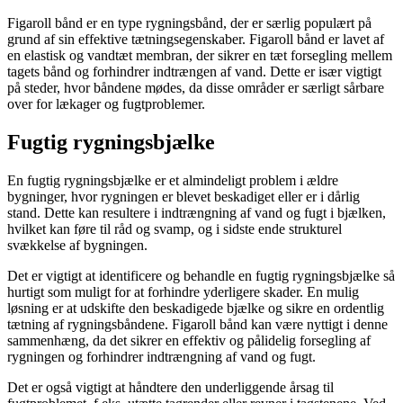
Figaroll bånd er en type rygningsbånd, der er særlig populært på
grund af sin effektive tætningsegenskaber. Figaroll bånd er lavet af
en elastisk og vandtæt membran, der sikrer en tæt forsegling mellem
tagets bånd og forhindrer indtrængen af vand. Dette er især vigtigt
på steder, hvor båndene mødes, da disse områder er særligt sårbare
over for lækager og fugtproblemer.
Fugtig rygningsbjælke
En fugtig rygningsbjælke er et almindeligt problem i ældre
bygninger, hvor rygningen er blevet beskadiget eller er i dårlig
stand. Dette kan resultere i indtrængning af vand og fugt i bjælken,
hvilket kan føre til råd og svamp, og i sidste ende strukturel
svækkelse af bygningen.
Det er vigtigt at identificere og behandle en fugtig rygningsbjælke så
hurtigt som muligt for at forhindre yderligere skader. En mulig
løsning er at udskifte den beskadigede bjælke og sikre en ordentlig
tætning af rygningsbåndene. Figaroll bånd kan være nyttigt i denne
sammenhæng, da det sikrer en effektiv og pålidelig forsegling af
rygningen og forhindrer indtrængning af vand og fugt.
Det er også vigtigt at håndtere den underliggende årsag til