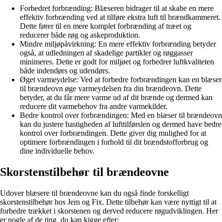
Forbedret forbrænding: Blæseren bidrager til at skabe en mere
effektiv forbrænding ved at tilføre ekstra luft til brændkammeret.
Dette fører til en mere komplet forbrænding af træet og
reducerer både røg og askeproduktion.
Mindre miljøpåvirkning: En mere effektiv forbrænding betyder
også, at udledningen af skadelige partikler og røggasser
minimeres. Dette er godt for miljøet og forbedrer luftkvaliteten
både indendørs og udendørs.
Øget varmeydelse: Ved at forbedre forbrændingen kan en blæser
til brændeovn øge varmeydelsen fra din brændeovn. Dette
betyder, at du får mere varme ud af dit brænde og dermed kan
reducere dit varmebehov fra andre varmekilder.
Bedre kontrol over forbrændingen: Med en blæser til brændeovn
kan du justere hastigheden af lufttilførslen og dermed have bedre
kontrol over forbrændingen. Dette giver dig mulighed for at
optimere forbrændingen i forhold til dit brændstofforbrug og
dine individuelle behov.
Skorstenstilbehør til brændeovne
Udover blæsere til brændeovne kan du også finde forskelligt
skorstenstilbehør hos Jem og Fix. Dette tilbehør kan være nyttigt til at
forbedre trækket i skorstenen og derved reducere røgudviklingen. Her
er nogle af de ting, du kan kigge efter: