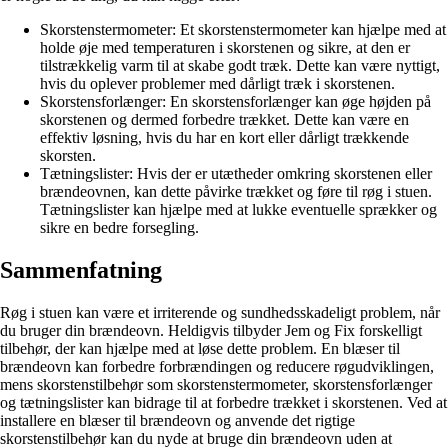
Skorstenstermometer: Et skorstenstermometer kan hjælpe med at
holde øje med temperaturen i skorstenen og sikre, at den er
tilstrækkelig varm til at skabe godt træk. Dette kan være nyttigt,
hvis du oplever problemer med dårligt træk i skorstenen.
Skorstensforlænger: En skorstensforlænger kan øge højden på
skorstenen og dermed forbedre trækket. Dette kan være en
effektiv løsning, hvis du har en kort eller dårligt trækkende
skorsten.
Tætningslister: Hvis der er utætheder omkring skorstenen eller
brændeovnen, kan dette påvirke trækket og føre til røg i stuen.
Tætningslister kan hjælpe med at lukke eventuelle sprækker og
sikre en bedre forsegling.
Sammenfatning
Røg i stuen kan være et irriterende og sundhedsskadeligt problem, når
du bruger din brændeovn. Heldigvis tilbyder Jem og Fix forskelligt
tilbehør, der kan hjælpe med at løse dette problem. En blæser til
brændeovn kan forbedre forbrændingen og reducere røgudviklingen,
mens skorstenstilbehør som skorstenstermometer, skorstensforlænger
og tætningslister kan bidrage til at forbedre trækket i skorstenen. Ved at
installere en blæser til brændeovn og anvende det rigtige
skorstenstilbehør kan du nyde at bruge din brændeovn uden at