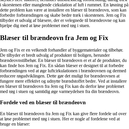
i skorstenen eller manglende cirkulation af luft i rummet. En løsning på
dette problem kan være at installere en blæser til brændeovn, som kan
forbedre forbrændingen og skabe bedre træk i skorstenen. Jem og Fix
tilbyder et udvalg af blæsere, der er velegnede til brændeovne og kan
hjælpe dig med at løse problemet med røg i stuen.
Blæser til brændeovn fra Jem og Fix
Jem og Fix er en velkendt forhandler af byggematerialer og tilbehør.
De tilbyder et bredt udvalg af produkter til boligen, herunder
brændeovnstilbehør. En blæser til brændeovn er et af de produkter, du
kan finde hos Jem og Fix. En sådan blæser er designet til at forbedre
forbrændingen ved at øge luftcirkulationen i brændeovnen og dermed
reducere røgudviklingen. Dette gør det muligt for brændeovnen at
fungere mere effektivt og udnytte brændstoffet bedre. Ved at installere
en blæser til brændeovn fra Jem og Fix kan du derfor løse problemet
med røg i stuen og samtidig øge varmeydelsen fra din brændeovn.
Fordele ved en blæser til brændeovn
En blæser til brændeovn fra Jem og Fix kan give flere fordele ud over
at løse problemet med røg i stuen. Her er nogle af fordelene ved at
bruge en blæser: