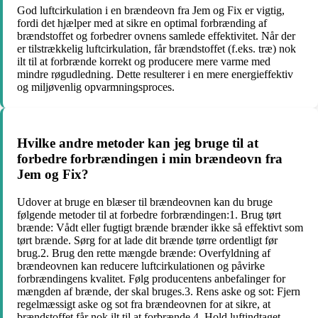
God luftcirkulation i en brændeovn fra Jem og Fix er vigtig,
fordi det hjælper med at sikre en optimal forbrænding af
brændstoffet og forbedrer ovnens samlede effektivitet. Når der
er tilstrækkelig luftcirkulation, får brændstoffet (f.eks. træ) nok
ilt til at forbrænde korrekt og producere mere varme med
mindre røgudledning. Dette resulterer i en mere energieffektiv
og miljøvenlig opvarmningsproces.
Hvilke andre metoder kan jeg bruge til at
forbedre forbrændingen i min brændeovn fra
Jem og Fix?
Udover at bruge en blæser til brændeovnen kan du bruge
følgende metoder til at forbedre forbrændingen:1. Brug tørt
brænde: Vådt eller fugtigt brænde brænder ikke så effektivt som
tørt brænde. Sørg for at lade dit brænde tørre ordentligt før
brug.2. Brug den rette mængde brænde: Overfyldning af
brændeovnen kan reducere luftcirkulationen og påvirke
forbrændingens kvalitet. Følg producentens anbefalinger for
mængden af brænde, der skal bruges.3. Rens aske og sot: Fjern
regelmæssigt aske og sot fra brændeovnen for at sikre, at
brændstoffet får nok ilt til at forbrænde.4. Hold luftindtaget