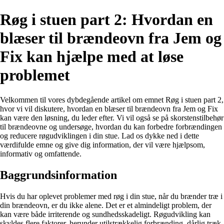
Røg i stuen part 2: Hvordan en
blæser til brændeovn fra Jem og
Fix kan hjælpe med at løse
problemet
Velkommen til vores dybdegående artikel om emnet Røg i stuen part 2,
hvor vi vil diskutere, hvordan en blæser til brændeovn fra Jem og Fix
kan være den løsning, du leder efter. Vi vil også se på skorstenstilbehør
til brændeovne og undersøge, hvordan du kan forbedre forbrændingen
og reducere røgudviklingen i din stue. Lad os dykke ned i dette
værdifulde emne og give dig information, der vil være hjælpsom,
informativ og omfattende.
Baggrundsinformation
Hvis du har oplevet problemer med røg i din stue, når du brænder træ i
din brændeovn, er du ikke alene. Det er et almindeligt problem, der
kan være både irriterende og sundhedsskadeligt. Røgudvikling kan
skyldes flere faktorer, herunder utilstrækkelig forbrænding, dårlig træk