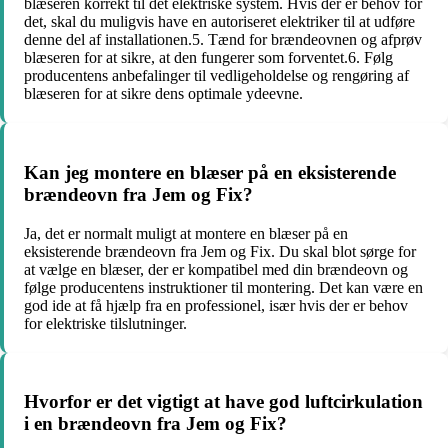
blæseren korrekt til det elektriske system. Hvis der er behov for
det, skal du muligvis have en autoriseret elektriker til at udføre
denne del af installationen.5. Tænd for brændeovnen og afprøv
blæseren for at sikre, at den fungerer som forventet.6. Følg
producentens anbefalinger til vedligeholdelse og rengøring af
blæseren for at sikre dens optimale ydeevne.
Kan jeg montere en blæser på en eksisterende
brændeovn fra Jem og Fix?
Ja, det er normalt muligt at montere en blæser på en
eksisterende brændeovn fra Jem og Fix. Du skal blot sørge for
at vælge en blæser, der er kompatibel med din brændeovn og
følge producentens instruktioner til montering. Det kan være en
god ide at få hjælp fra en professionel, især hvis der er behov
for elektriske tilslutninger.
Hvorfor er det vigtigt at have god luftcirkulation
i en brændeovn fra Jem og Fix?