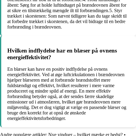
åbent: Sørg for at holde luftindtaget på brændeovnen åbent for
at sikre en tilstrækkelig mængde ilt til forbrændingen.5. Styr
trækket i skorstenen: Som nævnt tidligere kan du tage skridt til
at forbedre trækket i skorstenen, da det vil bidrage til en bedre
forbrænding i brændeovnen.
Hvilken indflydelse har en blæser på ovnens
energieffektivitet?
En blæser kan have en positiv indflydelse på ovnens
energieffektivitet. Ved at øge luftcirkulationen i brændeovnen
hjælper blæseren med at forbrænde brændstoffet mere
fuldstændigt og effektivt, hvilket resulterer i mere varme
produceret og mindre spild af energi. En mere effektiv
forbrænding betyder også, at der sendes færre skadelige
emissioner ud i atmosfæren, hvilket gør brændeovnen mere
miljøvenlig. Det er dog vigtigt at vælge en passende blæser og
bruge den korrekt for at opnå de ønskede
energieffektivitetsforbedringer.
Andre populære artikler:
Nye vinduer – hvilket mærke er bedst?
•