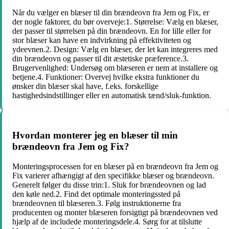
Når du vælger en blæser til din brændeovn fra Jem og Fix, er
der nogle faktorer, du bør overveje:1. Størrelse: Vælg en blæser,
der passer til størrelsen på din brændeovn. En for lille eller for
stor blæser kan have en indvirkning på effektiviteten og
ydeevnen.2. Design: Vælg en blæser, der let kan integreres med
din brændeovn og passer til dit æstetiske præference.3.
Brugervenlighed: Undersøg om blæseren er nem at installere og
betjene.4. Funktioner: Overvej hvilke ekstra funktioner du
ønsker din blæser skal have, f.eks. forskellige
hastighedsindstillinger eller en automatisk tænd/sluk-funktion.
Hvordan monterer jeg en blæser til min
brændeovn fra Jem og Fix?
Monteringsprocessen for en blæser på en brændeovn fra Jem og
Fix varierer afhængigt af den specifikke blæser og brændeovn.
Generelt følger du disse trin:1. Sluk for brændeovnen og lad
den køle ned.2. Find det optimale monteringssted på
brændeovnen til blæseren.3. Følg instruktionerne fra
producenten og monter blæseren forsigtigt på brændeovnen ved
hjælp af de includede monteringsdele.4. Sørg for at tilslutte