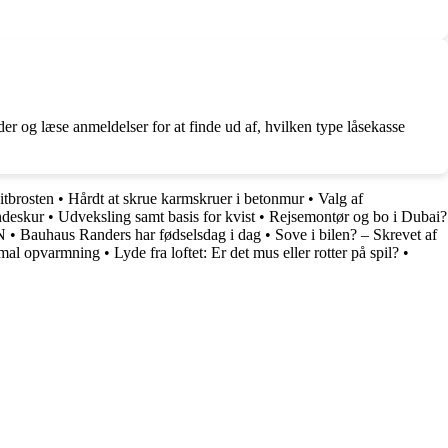
r og læse anmeldelser for at finde ud af, hvilken type låsekasse
itbrosten
•
Hårdt at skrue karmskruer i betonmur
•
Valg af
ndeskur
•
Udveksling samt basis for kvist
•
Rejsemontør og bo i Dubai?
N
•
Bauhaus Randers har fødselsdag i dag
•
Sove i bilen? – Skrevet af
imal opvarmning
•
Lyde fra loftet: Er det mus eller rotter på spil?
•