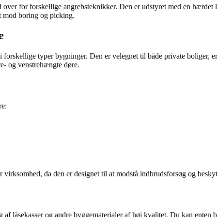
ver for forskellige angrebsteknikker. Den er udstyret med en hærdet lå
et mod boring og picking.
e
forskellige typer bygninger. Den er velegnet til både private boliger,
e- og venstrehængte døre.
re:
 virksomhed, da den er designet til at modstå indbrudsforsøg og beskyt
af låsekasser og andre byggematerialer af høj kvalitet. Du kan enten bes