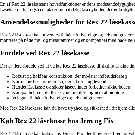
En af Rex 22 låsekassens hovedfunktioner er dens modstandsdygtighed o
Låsekassen har også en sikker og pålidelig låsecylinder, der er beskytt
Anvendelsesmuligheder for Rex 22 låsekass
Rex 22 låsekasse kan anvendes til både indvendige og udvendige døre i 
monteres på både træ- og metalrammer og er kompatibel med både højr
Fordele ved Rex 22 låsekasse
Der er flere fordele ved at vælge Rex 22 låsekasse til sikring af dine dø
Robust og holdbar konstruktion, der modstår indbrudsforsøg
Korrosionsbestandig finish, der sikrer lang levetid
Hærdet låsekasse og sikker låsecylinder forbedrer sikkerheden
Kompatibel med de fleste standard døre og nem at montere
Velegnet til både indvendige og udvendige døre
Med Rex 22 låsekasse kan du have tryghed og sikkerhed i dit hjem eller
Køb Rex 22 låsekasse hos Jem og Fix
Rex 22 låsekasse kan købes hos Jem og Fix, der tilbyder et bredt udvalg 