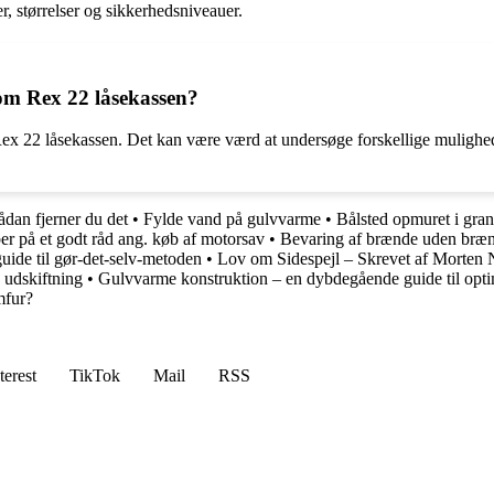
, størrelser og sikkerhedsniveauer.
 om Rex 22 låsekassen?
ex 22 låsekassen. Det kan være værd at undersøge forskellige mulighede
ådan fjerner du det
•
Fylde vand på gulvvarme
•
Bålsted opmuret i gran
r på et godt råd ang. køb af motorsav
•
Bevaring af brænde uden bræ
ide til gør-det-selv-metoden
•
Lov om Sidespejl – Skrevet af Morten 
 udskiftning
•
Gulvvarme konstruktion – en dybdegående guide til opt
mfur?
terest
TikTok
Mail
RSS