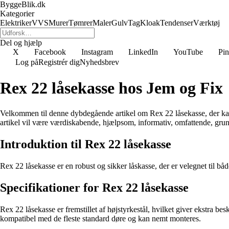
ByggeBlik.dk
Kategorier
Elektriker
VVS
Murer
Tømrer
Maler
Gulv
Tag
Kloak
Tendenser
Værktøj
Del og hjælp
X
Facebook
Instagram
LinkedIn
YouTube
Pin
Log på
Registrér dig
Nyhedsbrev
Rex 22 låsekasse hos Jem og Fix
Velkommen til denne dybdegående artikel om Rex 22 låsekasse, der kan 
artikel vil være værdiskabende, hjælpsom, informativ, omfattende, grun
Introduktion til Rex 22 låsekasse
Rex 22 låsekasse er en robust og sikker låskasse, der er velegnet til 
Specifikationer for Rex 22 låsekasse
Rex 22 låsekasse er fremstillet af højstyrkestål, hvilket giver ekstra 
kompatibel med de fleste standard døre og kan nemt monteres.