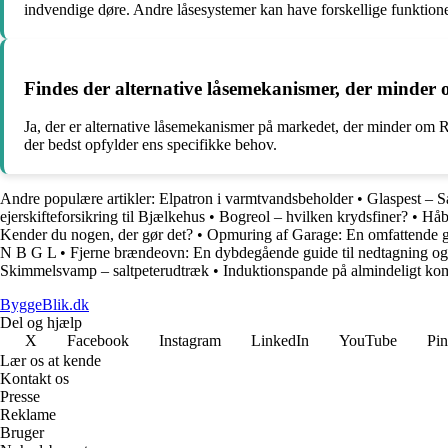
indvendige døre. Andre låsesystemer kan have forskellige funktioner
Findes der alternative låsemekanismer, der minder
Ja, der er alternative låsemekanismer på markedet, der minder om R
der bedst opfylder ens specifikke behov.
Andre populære artikler:
Elpatron i varmtvandsbeholder
•
Glaspest – S
ejerskifteforsikring til Bjælkehus
•
Bogreol – hvilken krydsfiner?
•
Håbe
Kender du nogen, der gør det?
•
Opmuring af Garage: En omfattende gu
N B G L
•
Fjerne brændeovn: En dybdegående guide til nedtagning og
Skimmelsvamp – saltpeterudtræk
•
Induktionspande på almindeligt ko
ByggeBlik.dk
Del og hjælp
X
Facebook
Instagram
LinkedIn
YouTube
Pin
Lær os at kende
Kontakt os
Presse
Reklame
Bruger