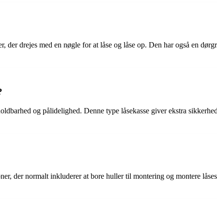
r, der drejes med en nøgle for at låse og låse op. Den har også en dør
?
dbarhed og pålidelighed. Denne type låsekasse giver ekstra sikkerhed til
ner, der normalt inkluderer at bore huller til montering og montere låse