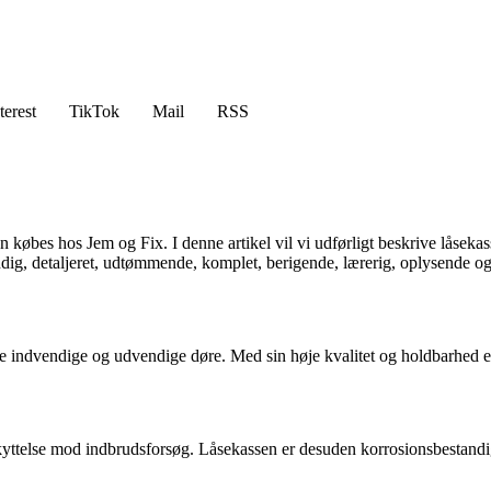
terest
TikTok
Mail
RSS
købes hos Jem og Fix. I denne artikel vil vi udførligt beskrive låseka
dig, detaljeret, udtømmende, komplet, berigende, lærerig, oplysende og 
både indvendige og udvendige døre. Med sin høje kvalitet og holdbarhed 
beskyttelse mod indbrudsforsøg. Låsekassen er desuden korrosionsbestandi