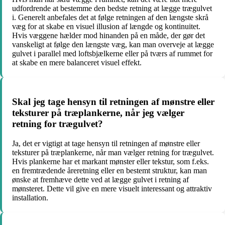
udfordrende at bestemme den bedste retning at lægge trægulvet
i. Generelt anbefales det at følge retningen af den længste skrå
væg for at skabe en visuel illusion af længde og kontinuitet.
Hvis væggene hælder mod hinanden på en måde, der gør det
vanskeligt at følge den længste væg, kan man overveje at lægge
gulvet i parallel med loftsbjælkerne eller på tværs af rummet for
at skabe en mere balanceret visuel effekt.
Skal jeg tage hensyn til retningen af mønstre eller
teksturer på træplankerne, når jeg vælger
retning for trægulvet?
Ja, det er vigtigt at tage hensyn til retningen af mønstre eller
teksturer på træplankerne, når man vælger retning for trægulvet.
Hvis plankerne har et markant mønster eller tekstur, som f.eks.
en fremtrædende åreretning eller en bestemt struktur, kan man
ønske at fremhæve dette ved at lægge gulvet i retning af
mønsteret. Dette vil give en mere visuelt interessant og attraktiv
installation.