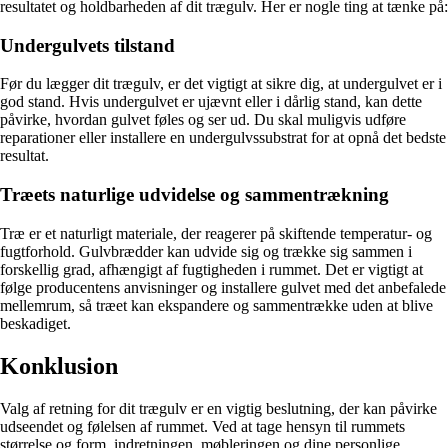
resultatet og holdbarheden af ​​dit trægulv. Her er nogle ting at tænke på:
Undergulvets tilstand
Før du lægger dit trægulv, er det vigtigt at sikre dig, at undergulvet er i
god stand. Hvis undergulvet er ujævnt eller i dårlig stand, kan dette
påvirke, hvordan gulvet føles og ser ud. Du skal muligvis udføre
reparationer eller installere en undergulvssubstrat for at opnå det bedste
resultat.
Træets naturlige udvidelse og sammentrækning
Træ er et naturligt materiale, der reagerer på skiftende temperatur- og
fugtforhold. Gulvbrædder kan udvide sig og trække sig sammen i
forskellig grad, afhængigt af fugtigheden i rummet. Det er vigtigt at
følge producentens anvisninger og installere gulvet med det anbefalede
mellemrum, så træet kan ekspandere og sammentrække uden at blive
beskadiget.
Konklusion
Valg af retning for dit trægulv er en vigtig beslutning, der kan påvirke
udseendet og følelsen af ​​rummet. Ved at tage hensyn til rummets
størrelse og form, indretningen, møbleringen og dine personlige