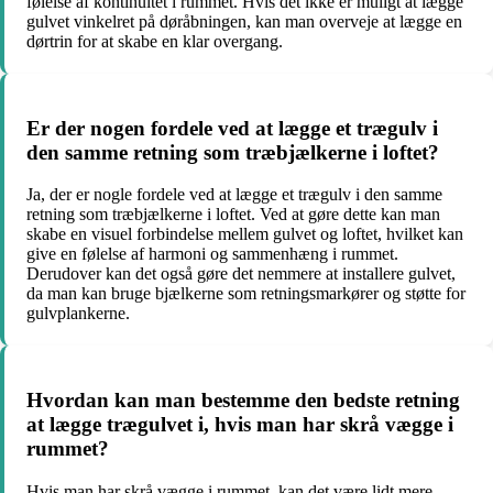
følelse af kontinuitet i rummet. Hvis det ikke er muligt at lægge
gulvet vinkelret på døråbningen, kan man overveje at lægge en
dørtrin for at skabe en klar overgang.
Er der nogen fordele ved at lægge et trægulv i
den samme retning som træbjælkerne i loftet?
Ja, der er nogle fordele ved at lægge et trægulv i den samme
retning som træbjælkerne i loftet. Ved at gøre dette kan man
skabe en visuel forbindelse mellem gulvet og loftet, hvilket kan
give en følelse af harmoni og sammenhæng i rummet.
Derudover kan det også gøre det nemmere at installere gulvet,
da man kan bruge bjælkerne som retningsmarkører og støtte for
gulvplankerne.
Hvordan kan man bestemme den bedste retning
at lægge trægulvet i, hvis man har skrå vægge i
rummet?
Hvis man har skrå vægge i rummet, kan det være lidt mere