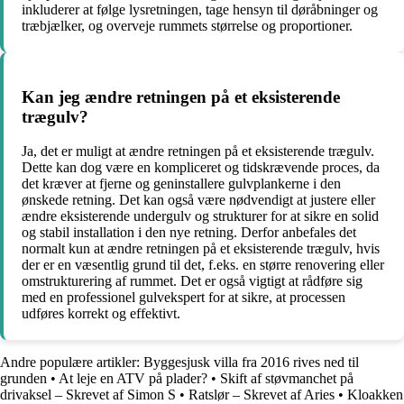
inkluderer at følge lysretningen, tage hensyn til døråbninger og
træbjælker, og overveje rummets størrelse og proportioner.
Kan jeg ændre retningen på et eksisterende
trægulv?
Ja, det er muligt at ændre retningen på et eksisterende trægulv.
Dette kan dog være en kompliceret og tidskrævende proces, da
det kræver at fjerne og geninstallere gulvplankerne i den
ønskede retning. Det kan også være nødvendigt at justere eller
ændre eksisterende undergulv og strukturer for at sikre en solid
og stabil installation i den nye retning. Derfor anbefales det
normalt kun at ændre retningen på et eksisterende trægulv, hvis
der er en væsentlig grund til det, f.eks. en større renovering eller
omstrukturering af rummet. Det er også vigtigt at rådføre sig
med en professionel gulvekspert for at sikre, at processen
udføres korrekt og effektivt.
Andre populære artikler:
Byggesjusk villa fra 2016 rives ned til
grunden
•
At leje en ATV på plader?
•
Skift af støvmanchet på
drivaksel – Skrevet af Simon S
•
Ratslør – Skrevet af Aries
•
Kloakken