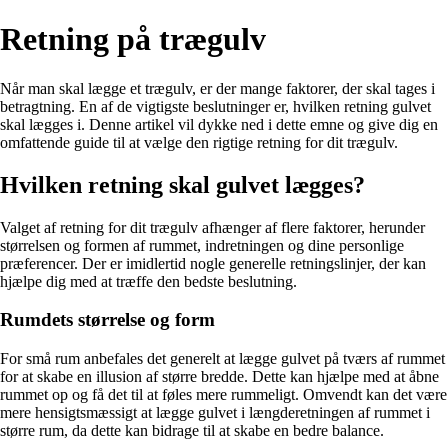
Retning på trægulv
Når man skal lægge et trægulv, er der mange faktorer, der skal tages i
betragtning. En af de vigtigste beslutninger er, hvilken retning gulvet
skal lægges i. Denne artikel vil dykke ned i dette emne og give dig en
omfattende guide til at vælge den rigtige retning for dit trægulv.
Hvilken retning skal gulvet lægges?
Valget af retning for dit trægulv afhænger af flere faktorer, herunder
størrelsen og formen af ​​rummet, indretningen og dine personlige
præferencer. Der er imidlertid nogle generelle retningslinjer, der kan
hjælpe dig med at træffe den bedste beslutning.
Rumdets størrelse og form
For små rum anbefales det generelt at lægge gulvet på tværs af rummet
for at skabe en illusion af større bredde. Dette kan hjælpe med at åbne
rummet op og få det til at føles mere rummeligt. Omvendt kan det være
mere hensigtsmæssigt at lægge gulvet i længderetningen af rummet i
større rum, da dette kan bidrage til at skabe en bedre balance.