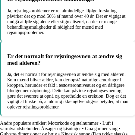
Ja, rejsningsproblemer er ret almindelige. Ifølge forskning
påvirker det op mod 50% af mænd over 40 år. Det er vigtigt at
undgå at føle sig alene eller stigmatiseret, da der er mange
behandlingsmuligheder til rådighed for mænd med
rejsningsproblemer.
Er det normalt for rejsningsevnen at ændre sig
med alderen?
Ja, det er normalt for rejsningsevnen at ændre sig med alderen.
Som mænd bliver ældre, kan der opstå naturlige ændringer i
kroppen, herunder et fald i testosteronniveauet og en dårligere
blodgennemstrømning. Dette kan påvirke rejsningsevnen og
gøre det sværere at opnå og opretholde en erektion. Dog er det
vigtigt at huske på, at aldring ikke nødvendigvis betyder, at man
oplever rejsningsproblemer.
Andre populære artikler:
Motorkode og stelnummer
•
Luft i
varmtvandsbeholder: Årsager og løsninger
•
Goa gartner sang
•
Gulvstrø dimensioner og brug
•
Kinesisk suppe (Den tykke slags)
•