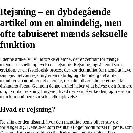
Rejsning – en dybdegående
artikel om en almindelig, men
ofte tabuiseret mænds seksuelle
funktion
I denne artikel vil vi udforske et emne, der er centralt for mange
mænds seksuelle oplevelser – rejsning. Rejsning, også kendt som
erektion, er en fysiologisk proces, der gør det muligt for mænd at have
samleje. Selvom rejsning er en naturlig og almindelig del af den
mandlige anatomi, er det et emne, der ofte bliver tabuiseret og ikke
diskuteret åbent. Gennem denne artikel håber vi at belyse og informere
om, hvordan rejsning fungerer, hvad der kan påvirke den, og hvordan
man kan optimere sin seksuelle oplevelse.
Hvad er rejsning?
Rejsning er den tilstand, hvor den mandlige penis bliver stiv og
forlænger sig. Dette sker som resultat af øget blodtilførsel til penis, som
får den til at hæve og blive stiv. Rejsningen er et resultat af en