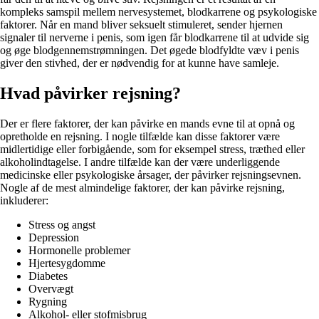
kompleks samspil mellem nervesystemet, blodkarrene og psykologiske
faktorer. Når en mand bliver seksuelt stimuleret, sender hjernen
signaler til nerverne i penis, som igen får blodkarrene til at udvide sig
og øge blodgennemstrømningen. Det øgede blodfyldte væv i penis
giver den stivhed, der er nødvendig for at kunne have samleje.
Hvad påvirker rejsning?
Der er flere faktorer, der kan påvirke en mands evne til at opnå og
opretholde en rejsning. I nogle tilfælde kan disse faktorer være
midlertidige eller forbigående, som for eksempel stress, træthed eller
alkoholindtagelse. I andre tilfælde kan der være underliggende
medicinske eller psykologiske årsager, der påvirker rejsningsevnen.
Nogle af de mest almindelige faktorer, der kan påvirke rejsning,
inkluderer:
Stress og angst
Depression
Hormonelle problemer
Hjertesygdomme
Diabetes
Overvægt
Rygning
Alkohol- eller stofmisbrug